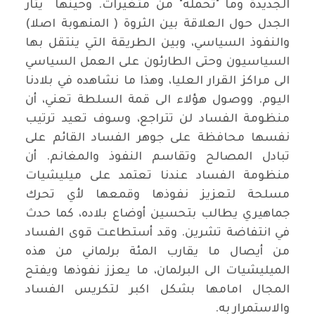
الجديدة وما "تحمله" من متغيرات. وحينها يثار
الجدل حول العلاقة بين الثروة ( المنهوبة اصلا)
والنفوذ السياسي، وبين الطريقة التي ينتقل بها
السياسيون وحتى الطارئون على العمل السياسي
الى مراكز القرار العليا، وهذا ما نشاهده في بلادنا
اليوم. ووصول هؤلاء الى قمة السلطة تعني، أن
منظومة الفساد لن تتراجع، وسوف تعيد ترتيب
نفسها محافظة على جوهر الفساد القائم على
تبادل المصالح وتقاسم النفوذ والمغانم. أن
منظومة الفساد عندنا تعتمد على ميليشيات
مسلحة لتعزيز نفوذها وقمعها لأي تحرك
جماهيري يطالب بتحسين أوضاع بلاده، كما حدث
في انتفاضة تشرين. وقد أستطاعت قوى الفساد
من أيصال ما يقارب المئة برلماني من هذه
الميليشيات الى البرلمان، ما يعزز نفوذها ويفتح
المجال امامها بشكل اكبر لتكريس الفساد
والاستمرار به.