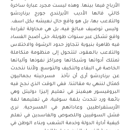
الأرباح فيما بينها. وهذه ليست مجرد عبارة ساخرة
كالتي قالها الأديب الأيرلندي جورج برناردشو
والتلاعب بها، بل هو واقع حال نعيشه بكل اسف.
وليس توصيف مبالغ فيه، بل هي محاولة لقراءة
واقع تشكل عبر سنوات طويلة، حتى أصبح الفساد
فيه ظاهرة بنيوية تتجاوز حدود الرشوة والاختلاس
والتلاعب بالعقود، لتتحول إلى منظومة متكاملة
تمتلك أدواتها وشبكاتها ومراكز نفوذها وآلياتها
الخاصة في البقاء والتكيف والتوسع. ولأننا نتحدث
عن برناردشو أرى أن نأخذ مسرحيته بجماليون
كمثال لننهي به مقالتنا. ففي الوقت الذي نجح فيه
البروفيسور هيغينز في تعليم إليزا دوليتل وهي
بائعة ورد تتحدث بلغة سوقية، في تعليمها لغة
الأرستقراطيين وعاداتهم في المسرحية. نرى
فشل السوقيين واللصوص والفاسدين في تعلم
كيفية أدارة الدولة وخدمة الشعب وبناء الوطن في