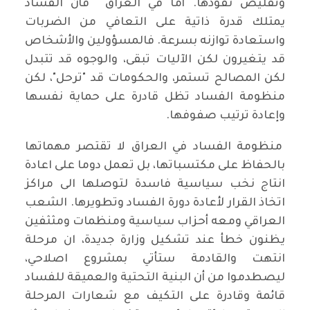
وتقليص نفوذها. أما في العراق فأن الفساد
يمتلك قدرة ذاتية على التعافي من الضربات
واستعادة توازنه بسرعة. فالمسؤولين والأشخاص
قد يتغيرون لكن الآليات تبقى، والوجوه قد تتبدل
لكن المصالح تستمر، والحكومات قد "ترحل"، لكن
منظومة الفساد تظل قادرة على حماية نفسها
وإعادة ترتيب صفوفها.
منظومة الفساد في العراق لا تقتصر مهماتها
بالحفاظ على مكتسباتها، بل تعمل دوما على اعادة
انتاج نخب سياسية فاسدة لتوصلها الى مراكز
اتخاذ القرار لأعادة دورة الفساد وتطويرها. الشعب
العراقي ومعه أحزاب سياسية ومنظمات ومثثفين
يظنون خطأ عند تشكيل وزارة جديدة، ان مرحلة
انتهت والقادمة ستأتي بمشروع اصلاحي،
ليصطدموا من أن البنية التحتية والعميقة للفساد
قائمة وقادرة على التكيف مع شعارات المرحلة