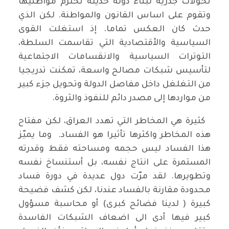
تحولات جذرية لبناء دولة حديثة تحترم مواطنيها
وتقوم على اساس القانون والمواطنة. لكن الذي
حدث كان العكس تماما. إذ استغلت القوى
السياسية والأقتصادية التي تقاسمت السلطة،
التوترات السياسية والانقسامات الاجتماعية
لتأسيس شبكات مصالح واسعة، تمكنت تدريجيا
من التغلغل داخل مفاصل الدولة وتحويل جزء كبير
من مواردها إلى مصدر دائم للنفوذ والثروة.
كثيرة هي المخاطر التي تهدد العراق، لكن مفتاح
هذه المخاطر واكثرها تأثيرا هو الفساد. وما يميّز
هذا الفساد ليس حجمه ومساحته فقط وقدرته
المستمرة على انتاج نفسه، بل أستنساخ نفسه
وتطويرها. لقد مرّت دول عديدة في دورة فساد
محدودة مقارنة بالفساد عندنا، لكن كشف فضيحة
كبيرة ( لدينا فضائح كبرى) أو محاسبة مسؤول
كبير فيها أدى الى اضعاف الشبكات الفاسدة