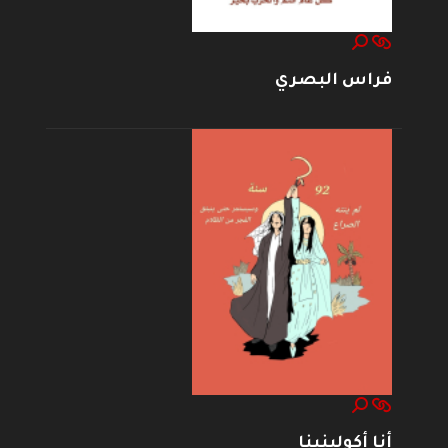
فراس البصري
أنا أكولينينا