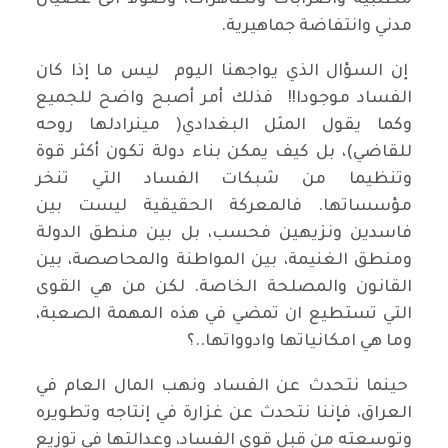
مطلبية واضرابات وتظاهرات، وصولا الى عصيان
مدني وانتفاضة جماهيرية.
إن السؤال الذي يواجهنا اليوم ليس ما إذا كان
الفساد موجودا!! فذلك أمر أصبح واضح للجميع
وكما يقول المثل البغدادي( مينرادلها روحه
للقاضي)، بل كيف يمكن بناء دولة تكون أكثر قوة
وتنظيما من شبكات الفساد التي تنخر
مؤسساتها. فالمعركة الحقيقية ليست بين
فاسدين ونزيهين فحسب، بل بين منطق الدولة
ومنطق الغنيمة، بين المواطنة والمحاصصة، بين
القانون والمصلحة الخاصة. لكن من هي القوى
التي تستطيع ان تمضي في هذه المهمة الصعبة،
وما هي امكانياتها وادوواتها..؟
حينما نتحدث عن الفساد ونهب المال العام في
العراق، فإننا نتحدث عن غزارة في إنتاجه وتطويره
وتوسعته من قبل قوى الفساد، وعدالتها في توزيع