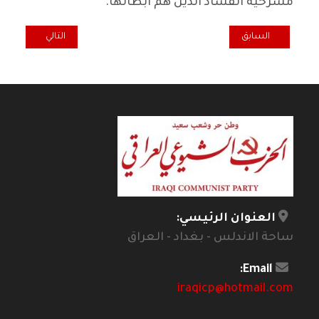
مسرحية الفساد الذين هم ابطالها.
المقال السابق: تفكيك البعد الأيديولوجي في السياسة الخارجية الصينية ال
المقال التالي: الل
السابق
التالي
العنوان الرئيسي:
ساحة الاندلس - بغداد - العراق
Email:
iraqicp@hotmail.com