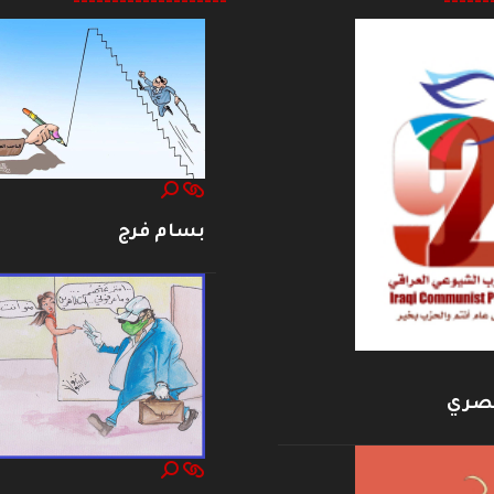
--------------------
------
بسام فرج
بصري