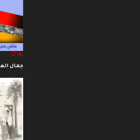
جمال العت