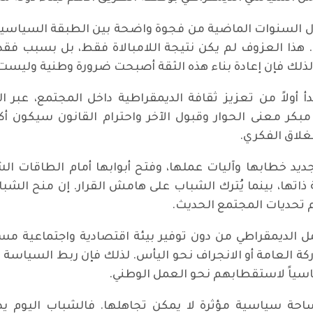
ل السنوات الماضية من فجوة واضحة بين الطبقة السياسية و
 هذا العزوف لم يكن نتيجة اللامبالاة فقط، بل بسبب فق
لك فإن إعادة بناء هذه الثقة أصبحت ضرورة وطنية وليست خيار
أولاً من تعزيز ثقافة الديمقراطية داخل المجتمع، عبر
كر معنى الحوار وقبول الآخر واحترام القانون سيكون أكثر
نغلاق الفكري.
ديد خطابها وآليات عملها، وفتح أبوابها أمام الطاقات ال
ة ذاتها، بينما يُترك الشباب على هامش القرار. إن منح الشب
م تحديات المجتمع الحديث.
الديمقراطي من دون توفير بيئة اقتصادية واجتماعية مست
ركة العامة أو الانجراف نحو اليأس. لذلك فإن ربط السياسة
اسياً لاستقطابهم نحو العمل الوطني.
احة سياسية مؤثرة لا يمكن تجاهلها. فالشباب اليوم يصن