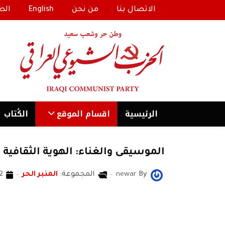
الاتصال بنا
من نحن
English
الط
الرئیسية
اقسام الموقع
الكُتاب
الموسيقى والغناء: الهوية الثقافية
By
newar
المجموعة:
المنبر الحر
02 كانون
فلاح المشعل