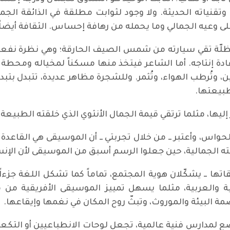
قنياته الحديثة. ولا وجود لثوابت مطلقة في الذائقة الجمال
على وعيه الجمالي وما يحمله من رهافة إحساس. الثقافة أيضاً
 مظلّة تقي سيارته من شمس الصيف الحارقة؛ وهي نظرة نفعية
عادة إنتاجه. أما الشاعر فيتخذ منها مسكناً لمخياله ومحطة 
ن، وتُرطب الهواء، وتُثمر. وللشجرة مظاهر عديدة، تتبدل بتب
طبيعتها.
ليها، مثلما ترتقي قيمة الجمال الأنثوي الذي خلقته الطبيعة
واس، وأعتبر ــ من خلال تجربتي ــ أن الموسيقى هي القاعدة ال
الجمالية، حين جعلوا الرسم أسبق من الموسيقى لأن الإنس
بقاتها ــ يشكّلان هوية المجتمع، تماماً كما تشكل اللغة جز
 والعربية، مثلما يسهل تمييز الموسيقى الأفريقية من 
 البيئة والموروث، وتبثّ روح المكان في نغمها وإيقاعها.
 لمدارس فنية عالمية، تجعل لوحات الانطباعيين أو التكعي