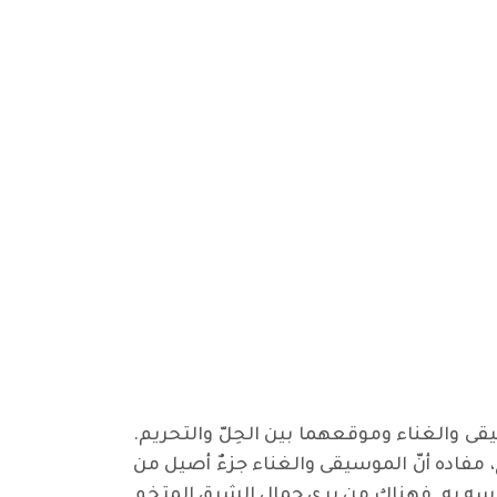
قى والغناء وموقعهما بين الحِلّ والتحريم.
 مفاده أنّ الموسيقى والغناء جزءٌ أصيل من
إحساسه به. فهناك من يرى جمال الشرق المتخم