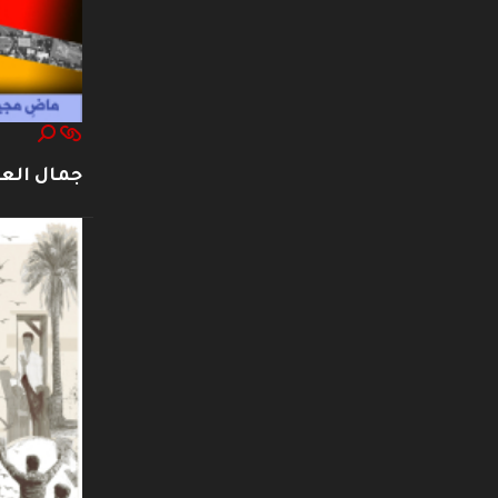
جمال العت