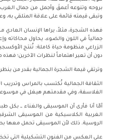
بروحه وتنوعه أعمقَ وأجمل من جمال الغرب وت
وتبقى قيمته قائمة على علاقة المتلقي به، و
فهذه الشجرة، مثلاً، يراها الإنسان العادي
جمالياً في اللون والضوء، يحاول محاكاته وإ
الزراعي منظومة حياة كاملة: تُنتج الأوكسجي
دون أن تعير اهتماماً لنظرات الآخرين؛ فهذه 
وترتقي قيمة الشجرة الجمالية بقدر من ينظر إ
الثقافة الجمالية تُكتسب بالمراس وتدريب الح
الفلاسفة، وفي مقدمتهم هيغل في موسوعته 
أمّا أنا فأرى أن الموسيقى والغناء ــ بكل ط
الغربية الكلاسيكية من الموسيقى الشرقية
الروسية. ذلك لأن الموسيقى تحمل معها بصمة
على العكس من الفنون التشكيلية التي تخضع