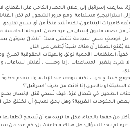
حرب على غزة، سارعت إسرائيل إلى إعلان الحصار الكامل على القطاع، 
ى استراتيجيةٍ مستدامة، ومع مرور الشهور، لم تكن القنابل
وثقه كاميرات البنتاغون، لكنه أشد فتكاً من أي سلاح تقليدي.
 أكثر من نصف مليون إنسان في غزة ضمن المرحلة الخامسة من ا
بل كوصفٍ علميٍ لمجاعة تتفشى فعلاً، أطفالٌ يموتون بسب
 يُقنع الصغار أن هناك شيئاً يُطهى على النار.
يس خفياً، المنظمات الأممية توثق والهيئات الحقوقية تصرخ، 
 لا شيء يتغير، المساعدات ـ إذا وصلت ـ تُفتش لساعات، وتق
ري.
تجويع كسلاح حرب، لكنه يتوقف عند الإدانة، ولا يتقدم خطوةً
 البطيئة او بالاحرى إذا كانت من طرف "اسرائيل"؟
كشحنات الطحين في شمال غزة، كيف نُسمي قتل الإنسان بمنع ا
ا بعض الحكومات الغربية؟ وهل يحق لمدينةٍ أن تختنق حتى
كثر من حقها بالحياة، فكل ما تريده هو أن يُسمح لأطفالها بأ
في غزة لم يعد السؤال: هل هناك مجاعة؟، بل: كم عدد من سي