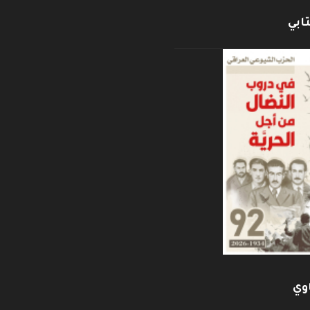
ابي
وي