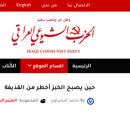
الاتصال بنا
من نحن
English
الط
الرئیسية
اقسام الموقع
الكُتاب
‏حين يصبح الخبز أخطر من القذيفة
By
محمد النصراوي
المجموعة:
المنبر ال
محمد النصراوي