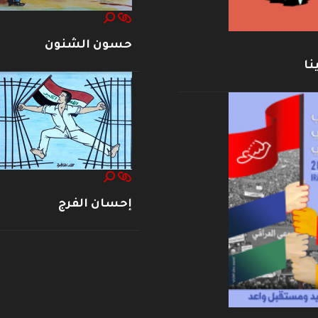
حسون الشنون
نا
إحسان الفرج