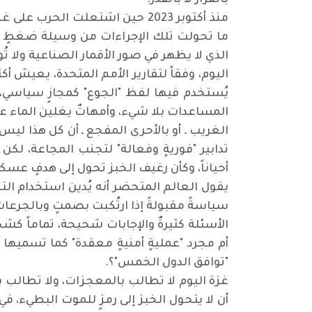
بالقرار لا بالقدر.
‏منذ أكتوبر 2023 حين اشتعلت ال
ما تحولت تلك الإجراءات من وسيلة ضغطٍ إل
الذي لا يظهر في صور الأقمار الصناعية ولا تُ
‏اليوم، وفقاً لتقارير الأمم المتحدة، يعيش
يُستخدم فيها لفظ "الجوع" كمجازٍ سياسي، 
المساعدات بلا شيء، وأمهاتٌ يغلين الماء عله
‏الغريب ـ أو بالأحرى المفجع ـ أن كل هذا ل
تدابير "فوريةٍ وفعالة" لتجنب المجاعة، لكن
أحياناً، وكأن رغيف الخبز تحول إلى هدفٍ عسك
‏يقول العالم المتحضر أنه يُدين استخدام ال
سياسةً مقبولةً إذا ارتُكبت بصمتٍ وبالجرعات
‏الأسئلة كثيرةٌ والإجابات شحيحة، تماماً 
أم مجرد "عمليةٍ أمنيةٍ معقدة" كما تسميه
"توافق الدول الخمس"؟.
‏غزة اليوم لا تطالب بالمعجزات، ولا تطالب بأ
أن لا يتحول الخبز إلى رمزٍ للموت البطيء، 