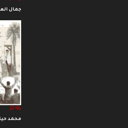
جمال العت
محمد حيا