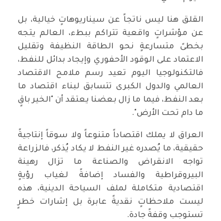
‏القلق هنا ليس ناتجاً عن سيناريوهاتٍ خيالية، بل
عن مؤشراتٍ واقعية تتراكم ببطء، العالم يتجه
بخطىً متسارعةٍ نحو الطاقة النظيفة وتقليل
الاعتماد على الوقود الأحفوري وإيجاد بدائل للنفط،
فالتكنولوجيا اليوم تعيد رسم ملامح الاقتصاد
العالمي والدول الكبرى تتسابق لبناء اقتصاد ما
بعد النفط، فيما ما زال بعضنا يعتقد أن "الخير باقٍ
ما دام تحت الأرض".
‏العراق لا يملك اقتصاداً متنوعاً ولا سوقاً إنتاجيةً
حقيقية، ما يُصدره غير النفط لا يكاد يُذكر، فالزراعة
تواجه الانقراض والصناعة ما تزال رهينة
البيروقراطية والفساد إضافةً لغياب رؤيةٍ
اقتصادية متكاملة لملف السياحة الدينية، هذه
ليست ملاحظاتٍ نقديةً عابرة بل إشارات خطرٍ
تستوجب وقفةً جادة.