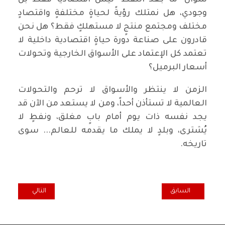
وجودي، هل نمتلك رؤيةً لحياةٍ مختلفةٍ واقتصادٍ
مختلف ومجتمع منتجٍ لا مستهلكٍ فقط؟ هل نحن
قادرون على صناعة دورة حياةٍ اقتصادية داخلية لا
تعتمد كل الإعتماد على الأسواق الخارجية وتحولات
أسعار البرميل؟
‏الزمن لا ينتظر والأسواق لا ترحم والتحولات
العالمية لا تستأذن أحداً، ومن لا يستعد من الآن قد
يجد نفسه ذات يوم أمام بابٍ مغلق، ونفطٍ لا
يُشترى، وبلدٍ لا يملك ما يقدمه للعالم... سوى
تاريخه.
المقال السابق: الصيف وغواية الرّحيل
المقال التالي: 
السابق
التالي