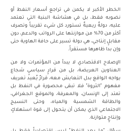
‏الخطر الأكبر لا يكمن في تراجع أسعار النفط أو
نضوبه فقط، بل في هشاشة البنية التي تعتمد
عليه، دولةٌ ريعيةٌ تستورد كل شيء تقريباً وتصرف
أكثر من 70% من موازنتها على الرواتب والدعم، دون
مقابلٍ إنتاجي، هي دولة تسير على حافة الهاوية حتى
وإن بدا ظاهرها مستقراً.
‏الإصلاح الاقتصادي لا يبدأ من المؤتمرات ولا من
العناوين العريضة، بل من قرارٍ سياسيٍ شجاع
يواجه الواقع بدل التعايش معه، قرارٌ يُعيد تعريف
مفهوم "الثروة" فلا تبقى محصورة في النفط بل
تمتد إلى الإنسان، والمعرفة، والموقع الجغرافي،
والطاقة الشمسية والمياه، وحتى النسيج
الاجتماعي الذي يمكن أن يتحول إلى قوة استهلاكٍ
وإنتاجٍ متوازنة.
‏سؤال "ما بعد النفط" ليس اقتصادياً فقط بل