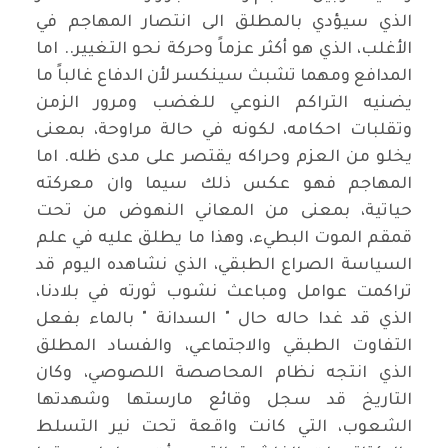
الذي سيؤدي بالمطلق الى انتصار المهاجم في
الأغلب، الذي هو أكثر عزماً وحركة نحو التغيير.. اما
المدافع ومهما تشبث سينكسر لأن الدفاع غالباً ما
يضنيه التراكم النوعي للغضب ومرور الزمن
وتقلبات احكامه، لكونه في حالة مراوحة، بمعنى
يخلو من العزم وحراكه يقتصر على مدى ظله. اما
المهاجم فهو عكس ذلك سيما وان معركته
حياتية، بمعنى من المعاني النهوض من تحت
قمقم الموت البطيء، وهذا ما يطلق عليه في علم
السياسة الصراع الطبقي، الذي نشاهده اليوم قد
تراكمت عوامل ومباعث نشوب ثورته في بلادنا،
الذي قد غدا حاله حال " السدانة " بالماء بفعل
التفاوت الطبقي والاجتماعي، والفساد المطلق
الذي انتجه نظام المحاصصة اللصوصي، وكان
التاريخ قد سجل وقائع مارستها وشهدتها
الشعوب، التي كانت واقعة تحت نير التسلط