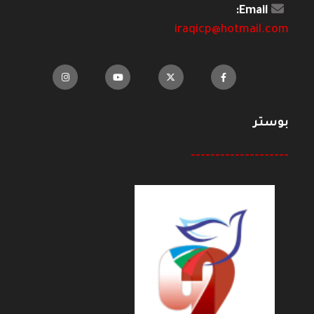
Email:
iraqicp@hotmail.com
بوستر
--------------------