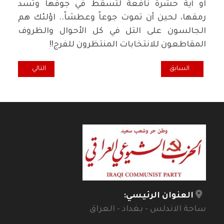
او أية حشرة نافعة لتسقط في جوفها وتسد
رمقها، لحين أن تموت جوعاً وعطشاً.. اؤلئك هم
الجالسون على التل في كل الأحوال والظروف
المقاطعون للانتخابات المنتظرون للفرج!!
المقال السابق: التغيرات المناخية وتداعياتها في العراق.. مخاطر صحية جدية
المقال التالي: قمّة
السابق
التالي
العنوان الرئيسي:
ساحة الاندلس - بغداد - العراق