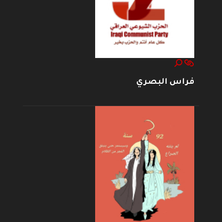
فراس البصري