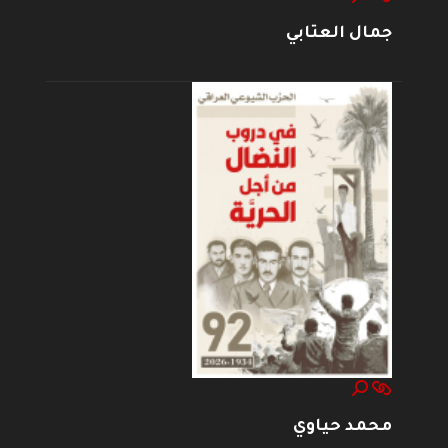
جمال العتابي
محمد حياوي