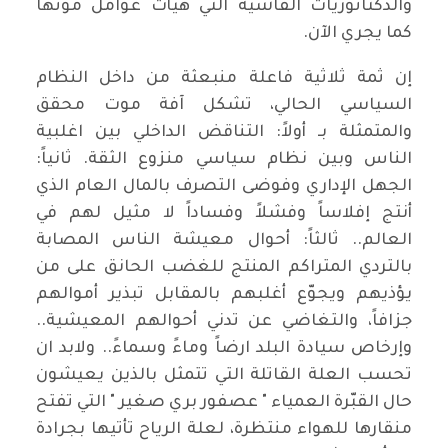
والدكتاتوريات الفاشية التي هيأت عوامل موتها
كما يجري الآن.
إن ثمة ثلاثية فاعلة منبعثة من داخل النظام
السياسي الحالي، تشكل آفة موت محقق
والمتمثلة بـ أولاً: التناقض الداخلي بين اغلبية
الناس وبين نظام سياسي منزوع الثقة. ثانياً:
الجهل الإداري وفوضى التصرف بالمال العام الذي
أنتج إفلاساً وفشلاً وفساداً لا مثيل لهم في
العالم.. ثالثاً: أحوال معيشة الناس المصابة
بالتردي المتراكم المنتج للغضب الحانق على من
يؤذيهم ويجوّع أغلبهم بالمقابل تبذير أموالهم
جزافاً، والتغاضي عن تدني أحوالهم المعيشية..
وإرخاص سيادة البلد ارضاً وماءً وسماءً.. ولابد ان
تحسب العلة القاتلة التي تتمثل بالذين يعيشون
حال القبّرة العمياء " عصفور بري صغير " التي تفتح
منقارها للهواء منتظرة، لعلة الرياح تأتيها بجرادة