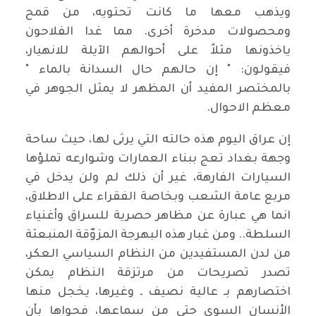
ويذهب معها ما كانت تحتويه، من قمح
ومحصولات مدخرة أخرى. مما غدا الفلاحون
ياخذونها مثلاً على أحوالهم الآيلة للانهيار،
فيقولون: " إن حالهم حال السدانة بالماء "
بالمختصر المفيد أن المظهر لا يمثل الجوهر في
معظم الاحوال.
إن عراق اليوم هذه حالته التي يرثى لها، حيث ساحة
وجهة بغداد تعج ببناء العمارات وشوارعه تملؤها
السيارات الفارهة، غير أن ذلك لم ولن يدخل في
مربع عامة الشعب وبخاصة الفقراء على الاطلاق،
انما هي عبارة عن مظاهر حصرية للسراق وأغنياء
السلطة.. ومن غبار هذه البهرجة المزوّقة المنبعثة
من لدن المستفيدين من النظام السياسي العكر،
تصدر تصريحات من مرتزقة النظام يمكن
اختصارهم بـ عالية نصيف ـ وغيرها، يخجل منها
الأنسان السوي حتى من سماعها، فحواها بأن