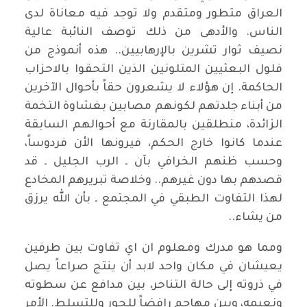
العراق متطور ومتقدم ولا توجد فيه معاناة لدى
الناس. والأدهى من ذلك توصف النائبة عالية
نصيف ثوار تشرين بالإرهابيين.. هذه أنموذج من
فلول البعثيين المتلونين الذين التحقوا بالاحزاب
الحاكمة. إن هؤلاء لا يشعرون حقاً بأحوال الآخرين
من أبناء جلدتهم لكونهم مصابين بغشاوة التخمة
الزائدة، منطلقين بالمقارنة مع أحوالهم السابقة
عندما كانوا خارج الحكم، فيرونها الأن فردوساً،
وحسب ظنهم الخرافي بآن ـ الرب الجليل ـ قد
قصدهم بها دون غيرهم.. وخلاصة تبريرهم المخادع
لهذا التفاوت الطبقي في المجتمع ـ بأن الله يرزق
من يشاء..
ومما هو مدرك ومعلوم ان اي تفاوت بين طرفين
يعيشان في مكان واحد لابد أن ينتج صراعاً يصل
في ذروته إلى حالة التناحر، بين مدافع عن سطوته
ونعيمه، وبين مهاجم رافضاً للجور وللتسلط. الأمر