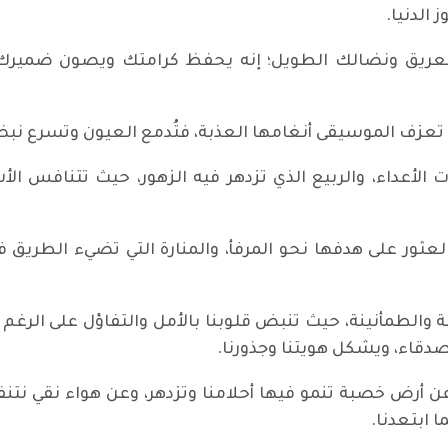
الدنيا.
ريق ونضالك الطويل؛ إنه يحفظ كرامتك ويصون ضميرك، حي
ا تعزف الموسيقى أنغامها العذبة، فتُدمع العيون وتسرع نب
الأعداء، والربيع الذي تزدهر فيه الزهور، حيث تتنافس ال
ثور على هدفها نحو المرفأ، والمنارة التي تضيء الطريق ف
ة والطمأنينة، حيث تنبض قلوبنا بالأمل والتفاؤل على الرغم
دقاء، ويشكل هويتنا وجذورنا.
ن أرض خصبة تنمو فيها أحلامنا وتزدهر، وعن هواء نقي نتنف
 ابتعدنا.