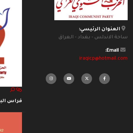
العنوان الرئيسي:
ساحة الاندلس - بغداد - العراق
Email:
iraqicp@hotmail.com
فراس ال