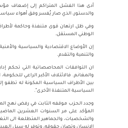
أدى هذا الفشل المتراكم إلى إضعاف مؤس
والدستور، الذي صار يُفسر وفق أهواء سياس
وفي ظل ارتهان قوى متنفذة وحاكمة لأطراف 
الوطني المستقل.
إن الأوضاع الاقتصادية والسياسية والأمنية 
والتنمية والتقدم.
ان التوافقات المحاصصاتية التي تحكم إدار
والمغانم. فالائتلاف الأكبر الراعي للحكومة،
بين الأطراف السياسية المكونة له تطفو إلى
السياسية المتنفذة الأخرى".
وجدد الحزب موقفه الثابت في رفض نهج المح
المؤكد على مر السنوات العشرين الماضية،
والشخصيات، والجماهير المتطلعة الى التغي
الانسان وتصان حقوقه، وتوفر له سبل العيش