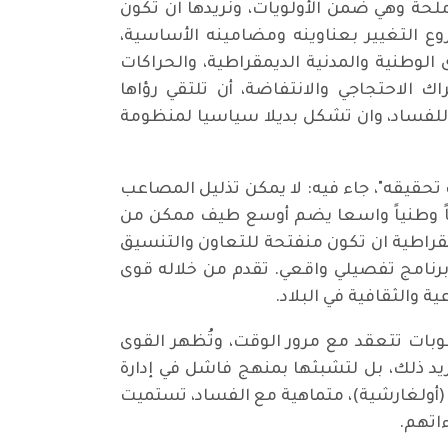
اجة ملحة وهي ضمن الأولويات، ونريدها ان تكون
ع التغيير بعناوينه ومضامينه الأساسية،
لوطنية والمدنية الديمقراطية، والحراكات
 الاحتجاجي والانتفاضة، أن تلتقي رؤاها
للفساد، وان تشكل بديلا سياسيا لمنظومة
ار (437) لموضوع:" التغيير.. ومستلزمات تحقيقه"، جاء فيه: لا يمكن تذليل المصاعب
افاً وطنياً واسعا يضم أوسع طيف ممكن من
ديمقراطية ان تكون منفتحة للتعاون والتنسيق
نامج تفصيلي واقعي. تقدم من خلاله قوى
 والثقافية في البلاد.
مركزية (4-5 تموز 2024): يُواجه بلدنا أزماتٍ وصعوبات تتعقد مع مرور الوقت، وتُظهر القوى
يد ذلك، بل لتشبثها بمنهج فاشل في إدارة
(أولغارشية)، متماهية مع الفساد، تستميت
اتهم.