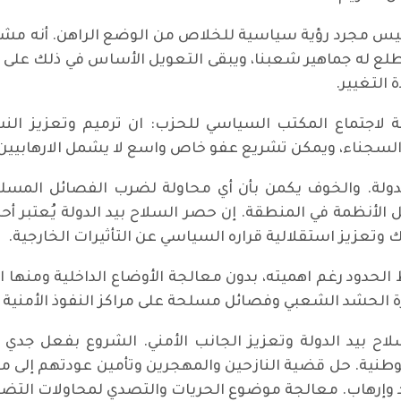
، ليس مجرد رؤية سياسية للخلاص من الوضع الراهن. أنه 
تطلع له جماهير شعبنا، ويبقى التعويل الأساس في ذلك ع
لتغيير.
بعة السياسية لاجتماع المكتب السياسي للحزب: ان ترميم وتعزي
السجناء، ويمكن تشريع عفو خاص واسع لا يشمل الارهابيين،
ولة. والخوف يكمن بأن أي محاولة لضرب الفصائل المسلح
لأنظمة في المنطقة. إن حصر السلاح بيد الدولة يُعتبر أحد 
وتعزيز استقلالية قراره السياسي عن التأثيرات الخارجية.
الحدود رغم اهميته، بدون معالجة الأوضاع الداخلية ومنها ا
الحشد الشعبي وفصائل مسلحة على مراكز النفوذ الأمنية والس
ح بيد الدولة وتعزيز الجانب الأمني. الشروع بفعل جدي ل
 الوطنية. حل قضية النازحين والمهجرين وتأمين عودتهم إ
 وإرهاب. معالجة موضوع الحريات والتصدي لمحاولات التضي