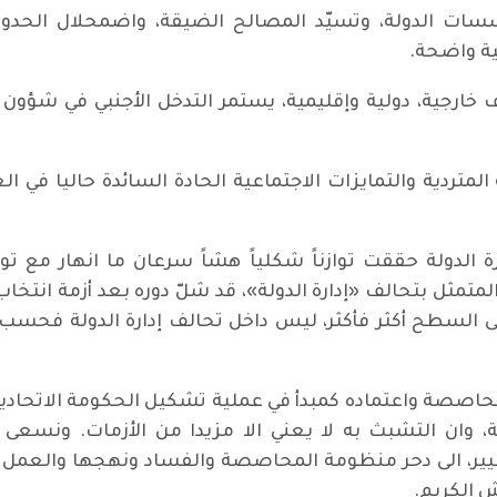
سات الدولة، وتسيّد المصالح الضيقة، واضمحلال الحدود
ية واضحة.
خارجية، دولية وإقليمية، يستمر التدخل الأجنبي في شؤون 
المتردية والتمايزات الاجتماعية الحادة السائدة حاليا في 
ة الدولة حققت توازناً شكلياً هشاً سرعان ما انهار مع ت
 المتمثل بتحالف «إدارة الدولة»، قد شلّ دوره بعد أزمة انتخا
 السطح أكثر فأكثر، ليس داخل تحالف إدارة الدولة فحسب، 
اصصة واعتماده كمبدأ في عملية تشكيل الحكومة الاتحادي
 وان التشبث به لا يعني الا مزيدا من الأزمات. ونسعى م
ير، الى دحر منظومة المحاصصة والفساد ونهجها والعمل عل
 الكريم.