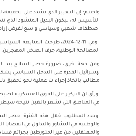
واختتم: إن التغيير الذي نشدد على تحقيقه
التأسيس له، ليكون البديل المنشود الذي ت
اصطفاف شعبي وسياسي واسع لفرض إرادة ا
وفي 11-12-2024، طرحت المتا
المصالحة الوطنية، جرف الصخر، المهجرين، 
ومن جهة اخرى، ضرورة حصر السلاح بيد الد
لإسرائيل القدرة على التدخل السياسي بشكل ا
مطالب باتخاذ إجراءات عملية نحو تحقيق ذلك 
ورأى ان التركيز على القوى العسكرية لضبط 
في المناطق التي تشعر بالغبن نتيجة سيطرة 
وحدد المطلوب خلال هذه الفترة: حصر السلا
والوطنية في التشاور والتداول في القضايا
والمعتقلين من غير المتورطين بجرائم فساد