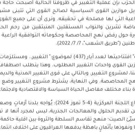
ي، سكرتير الحزب بإن عملية التغيير في ظروفنا الحالية أصبحت ح
ل موازين القوى السياسية لصالح القوى التي تتبنى مشرو
عية التي لها مصلحة في تحقيقه. ونرى أن على جميع القوى ا
فاضة تشرين والنواب المستقلين المنبثقين من رحم الحراك
ة حول رفض نهج المحاصصة وحكوماته التوافقية الراعية 
ريق الشعب"، 7/ 7/ 2022).
وفي عام 2023 كرست مجلة "الثقافة الجديدة" افتتاحيتها لعدد اَي
وازين القوى واحداث التغيير المطلوب. وهذا يتطلب اصطف
نا، لمشروع التغيير. وبالتالي على قوى التغيير المدنية وال
المحاصصة. وفي النهاية، يشترط مشروع التغيير وضع بر
دة بناء مختلف مفاصل الحياة السياسة والاقتصادية ولاجتماعية
وجاء في التقرير السياسي الصادر عن اجتماع اللجنة ال
 تقديم الحلول والمعالجات الجذرية، ليس لمجرد أنها لا تر
ئ الصيت؛ منهج تقاسم السلطة والثروة بين اقلية حاكمة 
وذها بأثمانٍ باهظة يدفعها العراقيون على اختلاف انتماء