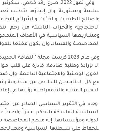
وفي تموز 2022، صرح رائد فهم
سلمية ودستورية، وان إنجازها يتطلب تعدي
ولصالح الطبقات والفئات والشرائح الاجتما
الاحتجاجية والأحزاب الناشئة من رحم انت
ومشاريعها السياسية في الأهداف المتمحور
المحاصصة والفساد، وان يكون مقنعا للمواطنين ("ط
الا بإرادة وطنية صادقة، قادرة على قلب م
القوى الوطنية والاجتماعية الداعمة، وإن ضم
مع كل الطامحين للخلاص من منظومة ونهج 
التغيير المدنية والديمقراطية رؤيتها في إعا
السياسية الماسكة بالحكم عجزاً واضحاً عن
الدولة ومؤسساتها. إنه منهج المحاصصة سيّ
للحفاظ على سلطتها السياسية ومصالحها ونف