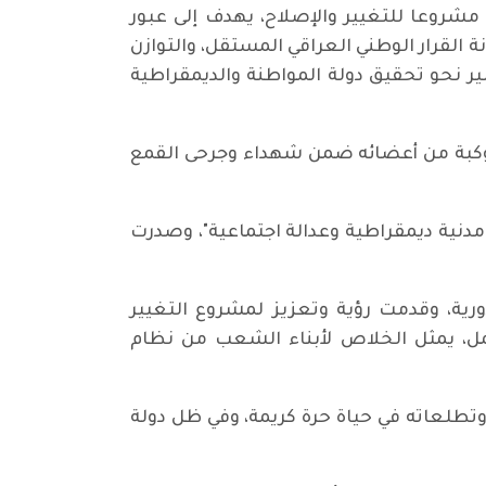
أريخياً، يُعتبر الحزب من أوائل المنادين بالتغيير الجذري. وقد أقر مؤتمره الوطني العاشر في عام 2016 مشروعا للتغيير والإصلاح، يهدف إلى عبور
ة القرار الوطني العراقي المستقل، والتوازن
سير نحو تحقيق دولة المواطنة والديمقراطية
كوكبة من أعضائه ضمن شهداء وجرحى القمع
: دولة مدنية ديمقراطية وعدالة اجتماعية"، وصدرت
ورية، وقدمت رؤية وتعزيز لمشروع التغيير
ل، يمثل الخلاص لأبناء الشعب من نظام
 التام إلى قضايا الشعب وتطلعاته في حياة حرة كريمة، وفي ظل دولة