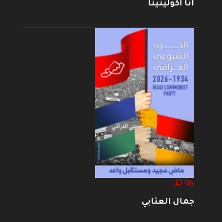
أنا أكولينينا
جمال العتابي