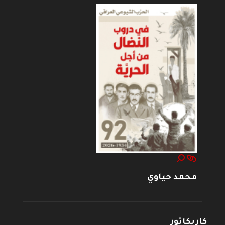
محمد حياوي
كاريكاتور