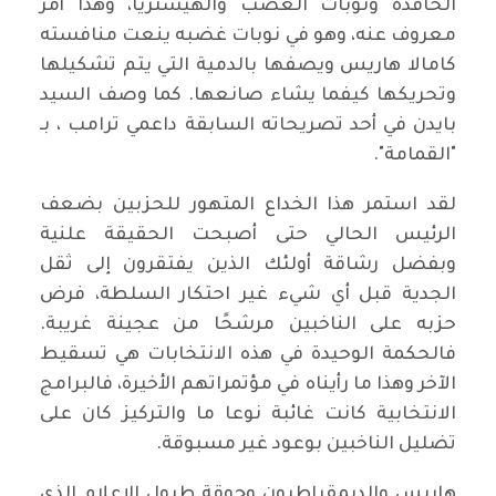
الحاقدة ونوبات الغضب والهيستريا، وهذا أمر
معروف عنه، وهو في نوبات غضبه ينعت منافسته
كامالا هاريس ويصفها بالدمية التي يتم تشكيلها
وتحريكها كيفما يشاء صانعها. كما وصف السيد
بايدن في أحد تصريحاته السابقة داعمي ترامب ، بـ
"القمامة".
لقد استمر هذا الخداع المتهور للحزبين بضعف
الرئيس الحالي حتى أصبحت الحقيقة علنية
وبفضل رشاقة أولئك الذين يفتقرون إلى ثقل
الجدية قبل أي شيء غير احتكار السلطة، فرض
حزبه على الناخبين مرشحًا من عجينة غريبة.
فالحكمة الوحيدة في هذه الانتخابات هي تسقيط
الآخر وهذا ما رأيناه في مؤتمراتهم الأخيرة، فالبرامج
الانتخابية كانت غائبة نوعا ما والتركيز كان على
تضليل الناخبين بوعود غير مسبوقة.
هاريس والديمقراطيون وجوقة طبول الإعلام الذي