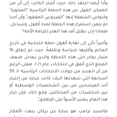
وأنا أيضا اعتقد ذلك حيث أشار الكاتب إلى أن من
الممكن القول عن هذه الحملة الرئاسية "المبتورة"
ولدواعي الشفقة إنها "الفردوس المفقود" وأن أحدا
لم يتمن استمرار هذه الحملة لمدة أطول. وتساءل:
فلماذا إذن نطيل أمد هذا الهدر لكرامة الأمة؟
وأخيراً نأتي إلى نهاية أطول حملة انتخابية في تاريخ
العالم وأكثرها شراسة وتكلفةً، حيث تم إنفاق 16
مليار دولار حتى هذه اللحظة والذي يعادل ضعف
المبلغ الذي أنفق في انتخابات عام ٢٠١٦. فعلى الرغم
من أن العديد من جولات الانتخابات الرئاسية الـ 59
السابقة التي شهدتها البلاد كانت عبارة عن إختيار
أحد المرشحين من بين الشخصيات الوسطية أو
بين شخصيات من المحتالين، ومع ذلك، فإن خيار
هذا العام يعتبر الأسوأ على الإطلاق".
فالسيد ترامپ هو عبارة عن بركان ينفث الأفكار