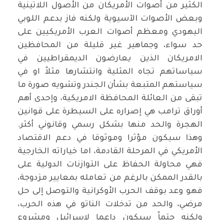
الكثير من أصوات الأمريكان من الأصول اللاتينية
وبعض الأصوات الآسيوية ولكنه فاز بدعم اللوبي
اليهودي ومعظم أصوات العرب الأمريكيين على
حد سواء، وجماهير غير قليلة من المحافظين
الامريكان الذين يعارضون الديمقراطيين في
سياساتهم تجاه المثلية وانتشارها مثلاً او في
سياستهم المتبعة بشأن الجندر وتشويه صورة ما
تبقى من العائلة المحافظة الامريكية، وإحدى أهم
أوراق ترامب هي إصراره على السيطرة على قوانين
الهجرة والحد منها بشكل رسمي وقانوني أكثر.
وهذا سيكون مؤثرا وموثوقا في دعم الاقتصاد
الأمريكي في المرحلة القادمة، اما خياراته الخارجية
فهي محاولة الحفاظ على التوازنات الدولية على
بالقدر الممكن بالرغم من تعامله بمعايير مزدوجة،
فهو وعد بوقف الحرب الأوكرانية والتوصل إلى حل
مرضي، والحد من تدخلات الناتو في هذه الحرب،
ولكنه حتماً سيكون داعما لإسرائيل ومشروع