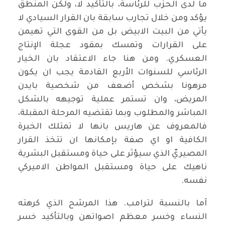
ما لدى الحزب للرئاسة، بالتأكيد لا، ولكن المنطق
يؤكد ومن خلال تجارب سابقة بان القرار السيادي لا
يأتي من البيت الابيض بل من القوى التي تهيمن
على القرارات وتمسك بمقود عجلة الإنتاج
العسكري. ومن هنا جاء الاعتقاد بان الخيار
الرئاسي للسنوات الأربع القادمة يجب ان يكون
مرهونا بشخص أضعف من شخصية بايدن
المريض، وان تستمر عملية توجيهه بالشكل
المباشر والمطلوب وبما تقتضيه المرحلة المقبلة،
فالمعروف عن هاريس بانها لا تمتلك الخبرة
الكافية او اي صفة بإمكانها ان تتخذ القرار
المصيريّ الذي سيؤثر على حياة ومستقبل البشرية
ناهيك على حياة ومستقبل المواطن الاميركي
نفسه.
آما بالنسبة لترامب. هذا المرشح الذي كرهته
النساء وخسر معظم اصواتهن وبالتأكيد خسر