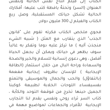
الكتاب إلى فيلم أنتاج نفس الكاتبة وبنفس
العنوان (السر) وتحتهُ يافطة كتب عليها: أفكارك
الحالية تشكل حياتك المستقبلية، وصل ريع
الكتاب والفيلم ل 300 مليون دولار.
فحوي ملخص الكتاب فكرته تقوم على "قانون
الجذب" الذي يتقارب مع المثل ( شبيه الشيء
منجذبَ أليه ) ما تركز عليه دوما وتفكر به غالباً
سوف يظهر في حياتك ويمكن أن يجعل الحياة
أفضل ، وهي دعوى إنسانية للسلام والخير والصحة
والسعادة وراحة البال من خلال استثمار (الطاقة
الإيجابية ) للإنسان بظروف إيجابية مفعمة
(بالتفاؤل) والحب والجمال والموسيقى والتمتع
بفسيفساء اللوحات الخلابة لطبيعة كوكبنا
الجميل حينها تخرج من قوقعة التوحد والكأبة ،
كتاب السر ثراء روحي ونفسي يقدم لنا التجارب
الإيجابية للأفراد والجماعات لمواضيع مهمة في