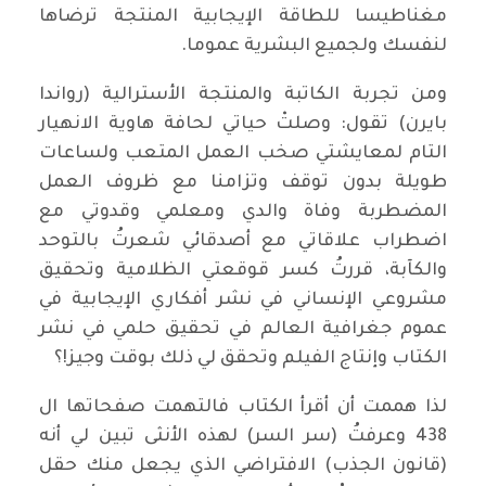
مغناطيسا للطاقة الإيجابية المنتجة ترضاها
لنفسك ولجميع البشرية عموما.
ومن تجربة الكاتبة والمنتجة الأسترالية (رواندا
بايرن) تقول: وصلتْ حياتي لحافة هاوية الانهيار
التام لمعايشتي صخب العمل المتعب ولساعات
طويلة بدون توقف وتزامنا مع ظروف العمل
المضطربة وفاة والدي ومعلمي وقدوتي مع
اضطراب علاقاتي مع أصدقائي شعرتُ بالتوحد
والكآبة، قررتُ كسر قوقعتي الظلامية وتحقيق
مشروعي الإنساني في نشر أفكاري الإيجابية في
عموم جغرافية العالم في تحقيق حلمي في نشر
الكتاب وإنتاج الفيلم وتحقق لي ذلك بوقت وجيز!؟
لذا هممت أن أقرأ الكتاب فالتهمت صفحاتها ال
438 وعرفتُ (سر السر) لهذه الأنثى تبين لي أنه
(قانون الجذب) الافتراضي الذي يجعل منك حقل