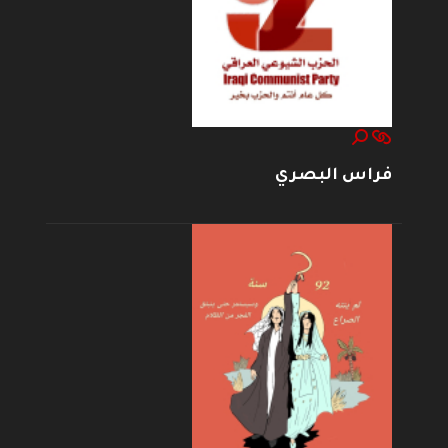
فراس البصري