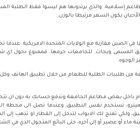
م إسلامية. والذي يرتدونها هم ليسوا فقط الطلبة المسل
لأحيان يكون السعر مرتبطا بالوزن.
يا في الصين مقارنة مع الولايات المتحدة الامريكية. عندما تخ
ق المسمى ويجات. للجامعات حرمها. فممنوع دخول اي ش
ز الوجوه.
 من طلبيات الطلبة للطعام من خلال تطبيق الهاتف وكل ط
 داخل بعض مطاعم الجامعة وتدفع حسابك به دون ان تتحدث مع
ميترو، تستخدم نفس التطبيق، وعندما تصل الى محطة القطا
 ولكي تفتح لك الابواب لتدخل إلى القطار او تذهب إلى ال
نة ماء أو عصير أو إلى آخره، حتى البائع المتجول الذي في 