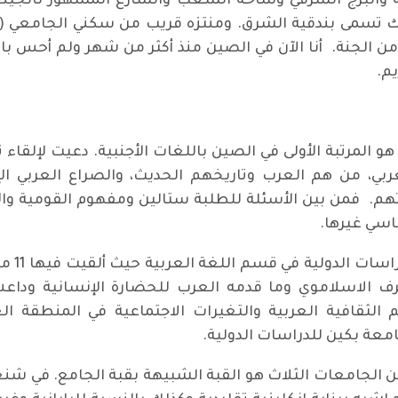
 والبرج الشرقي وساحة الشعب والشارع المشهور نانجينغ
لك تسمى بندقية الشرق. ومنتزه قريب من سكني الجامعي (منت
من الجنة. أنا الآن في الصين منذ أكثر من شهر ولم أحس بال
م.
و المرتبة الأولى في الصين باللغات الأجنبية. دعيت لإلق
عربي، من هم العرب وتاريخهم الحديث، والصراع العربي ا
. فمن بين الأسئلة للطلبة ستالين ومفهوم القومية والأم
اسي غيرها.
وبقيت ش
رف الاسلاموي وما قدمه العرب للحضارة الإنسانية وداعش
 الثقافية العربية والتغيرات الاجتماعية في المنطقة العر
معة بكين للدراسات الدولية.
ن الجامعات الثلاث هو القبة الشبيهة بقبة الجامع. في ش