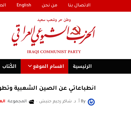
الاتصال بنا
من نحن
English
الط
الرئیسية
اقسام الموقع
الكُتاب
انطباعاتي عن الصين الشعبية وتطو
By
أ. د. شاكر رحيم حنيش
المجموعة:
الم
أ. د. شاكر رحيم حنيش