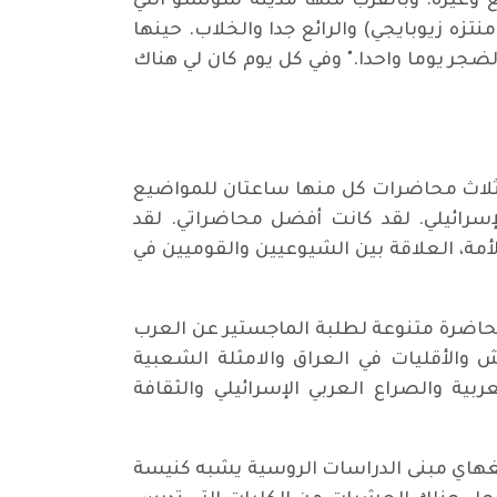
 وغيره. وبالقرب منها مدينة سوتشو التي
زه زيوبايجي) والرائع جدا والخلاب. حينها
ضجر يوما واحدا." وفي كل يوم كان لي هناك
اء ثلاث محاضرات كل منها ساعتان للمواضيع
لإسرائيلي. لقد كانت أفضل محاضراتي. لقد
ة، العلاقة بين الشيوعيين والقوميين في
هرا كاملا في جامعة شنغهاي للدراسات الدولية في قسم اللغة العربية حيث ألقيت فيها 11 محاضرة متنوعة لطلبة الماجستير عن العرب
 والأقليات في العراق والامثلة الشعبية
بية والصراع العربي الإسرائيلي والثقافة
نغهاي مبنى الدراسات الروسية يشبه كنيسة