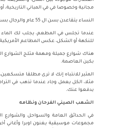
مجانية وخصوصا في في المباني التاريخية، أو ال
النساء يتقاعدن بسن ال 55 عام والرجال بسن ال 60 عاما، وعادة دخل التقاعد يكون قريبا من الدخل العادي.
عندما تجلس في المطعم، يجلب لك الماء الد
للنكهة أو الشكل، عكس المطاعم الأمريكية حي
هناك شوارع جميلة ومهمة مثلج الشوارع ال
بكين العاصمة.
المثير للانتباه إنك لا ترى مطلقا متسكعين، 
مثلا، الكل يعمل وجاد عندما تذهب في الترام
يدفعوا عنك.
الشعب الصيني الفرحان ونظامه
في الحدائق العامة والسواحل والشوارع ال
مجموعات موسيقية يغنون اوبرا وأغاني أخرى