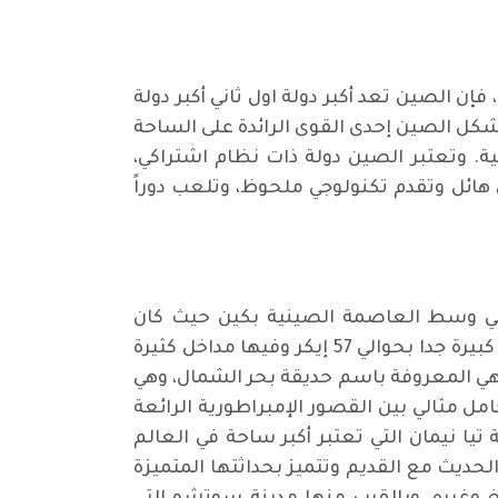
ن الصين تعد أكبر دولة اول ثاني أكبر دولة
تشكل الصين إحدى القوى الرائدة على الساحة
ة. وتعتبر الصين دولة ذات نظام اشتراكي،
هائل وتقدم تكنولوجي ملحوظ، وتلعب دوراً
 في وسط العاصمة الصينية بكين حيث كان
الدخول مجاني فيها لكل شخص تجاوز الستين من العمر. كان المنتزه مكانا مدهشا وجدا جميل. الحديقة كبيرة جدا بحوالي 57 إيكر وفيها مداخل كثيرة
فهي المعروفة باسم حديقة بحر الشمال، وهي
ضل الحدائق الإمبراطورية القديمة المحفوظة في الصين بأكثر من 1000 عام، بتكامل مثالي بين القصور الإمبراطورية الرائعة
يا نيمان التي تعتبر أكبر ساحة في العالم
الحديث مع القديم وتتميز بحداثتها المتميزة