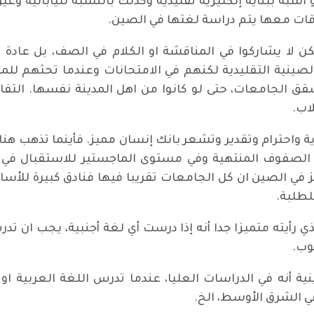
 اشبه ببناية إنكليزية تقليدية وكذلك بالنسبة لليابانية و
اقات معها يتم دراسة لغتها في الصين.
 لا يشاركوا في المناقشة او الكلام في الصف، بل عادة ا
الصينية التقليدية لكنهم في الامتحانات وعندما تحثهم للم
قق الجامعات، حتى لو كانوا من اهل المدينة نفسها. التفا
اب.
اية واحترام وتقدير وتشعر بانك إنسان مميز. فأينما تذهب هن
 الصفوف المنتهية وفي مستوى الماجستير للاستقبال في ا
 في الصين ان كل الجامعات تقريبا فيها فنادق كبيرة للأساتذ
لطلبة.
أيته متميزا جدا أنه إذا درست أي لغة أجنبية، يجب ان تدرس 
وب.
ية أنه في الدراسات العليا، عندما تدرس اللغة العربية ا
 الشرق الأوسط، الخ.