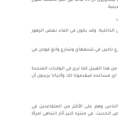
القطارات موجودة بين المدن. والسريعة جدا تسمى قاطرات الطلقة بسبب سرعتها. الناس الكبار الذين يتجاوزون ال 60 عاما في أكثر الأمكنة تكون
ينية.
الداخلية. وقد يكون في الماء بعض الزهور
رع ناجين في شنغهاي وشارع وانغ فوجن في
من هذا القبيل كما ترى في الولايات المتحدة
ج اي مساعده فيقدمونا لك وأحيانا يريدون أن
الناس وهم على الأكثر من المتقاعدين في
حديث. في منتزه كبير أثار انتباهي امرأة