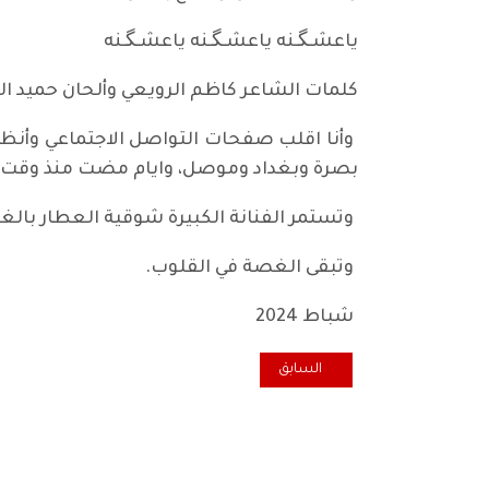
ياعشـگـنه ياعشـگـنه ياعشـگـنه
كلمات الشاعر كاظم الرويعي وألحان حميد ا
وأنا اقلب صفحات التواصل الاجتماعي وأنظر
بصرة وبغداد وموصل، وايام مضت منذ وقت 
وتستمر الفنانة الكبيرة شوقية العطار بالغن
وتبقى الغصة في القلوب.
شباط 2024
المقال السابق: معضلة السلاح المنفلت .. ام جائحة المس
السابق