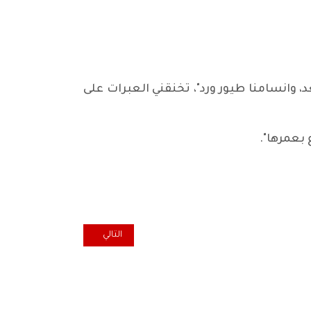
وانسامنا طيور ورد"، تخنقني العبرات على
 بعمرها".
المقال التالي: تطبيق العدالة والأم
التالي