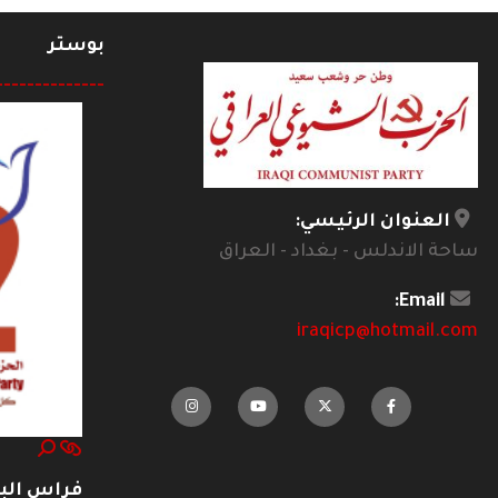
بوستر
--------------
العنوان الرئيسي:
ساحة الاندلس - بغداد - العراق
Email:
iraqicp@hotmail.com
فراس ال