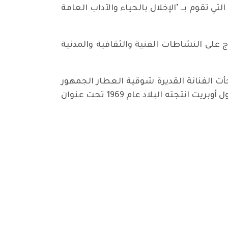
 تقوم بــ "الإخلال بالحياء والآداب العامة
ديني كبير في البصرة بمشاركة 150 مدرسة و5000 طالب للاحتجاج على النشاطات الفنية والثقافية والمدنية
أت الفنانة القديرة شوقية العطار الجمهور
بحضور المهرجان، والصعود إلى خشبة المسرح إلى جانب ابنتها بيدر البصري، وعادا بذاكرة العراقيين إلى أول أوبريت انتجته البلاد عام 1969 تحت عنوان