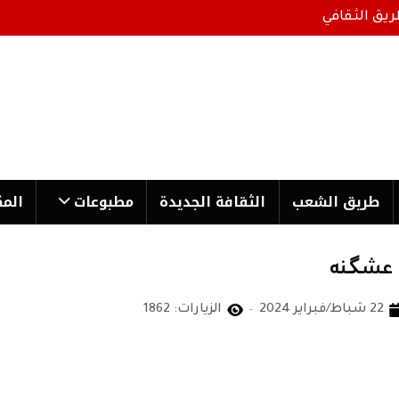
ريق الثقافي
طریق الشعب
الثقافة الجدیدة
مطبوعات
المك
 عشـگـنه
22 شباط/فبراير 2024
الزيارات: 1862