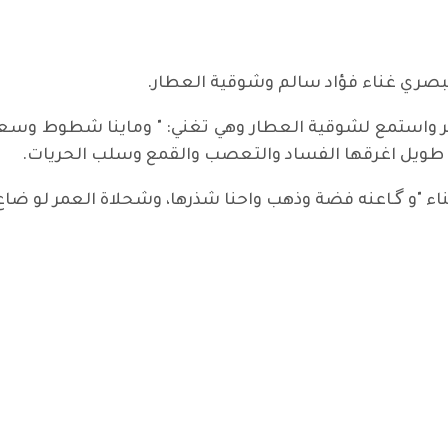
لبصري غناء فؤاد سالم وشوقية العطار.
 واستمع لشوقية العطار وهي تغني: " وماينا شطوط وسعد، 
طويل اغرقها الفساد والتعصب والقمع وسلب الحريات.
اء "و گـاعنه فضة وذهب واحنا شذرها، وشحلاة العمر لو ضاع
لح المنفلت ..؟