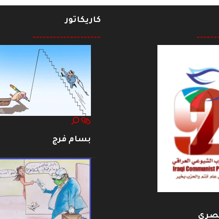
كاريكاتور
--------------------
------
بسام فرج
بصري