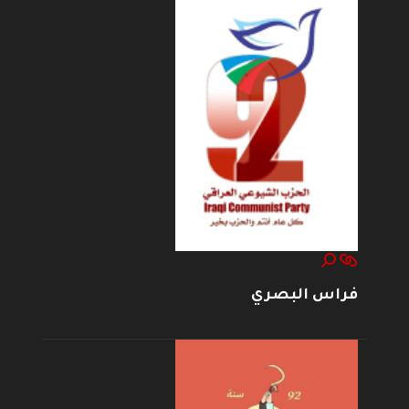
فراس البصري