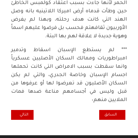
الحمر لأنها جاءت بسبب اعتقاد كولمبس الخاطئ
حين وطأت قدماه أرض اميركا اللاتينيه بانه وصل
الهند التي كانت هدف رحلته، وبهذا لم يفرض
الأوربيون ثقافهتم فحسب بل فرضوا عليهم اسماً
وهوية جديدة لا علاقة لهم بها البتة.
*** لم يستطع الإسبان اسقاط وتدمير
امبراطوريات وممالك السكان الأصليين عسكرياً
وانما سقطت بسبب الامراض التي كانت تحملها
اجسام الإسبان وخاصة الجدري، والتي لم يكن
السكان الأصليون قد تعرضوا لها أو عرفوها من
قبل وليس في أجسامهم مناعة ضدها فمات
الملايين منهم٠
المقال السابق: تحليــــل كــــلارا زيتكـــن للفاشيـــــــــــة (نص الخطاب)*/ كلار
المقال التالي: الحد
السابق
التالي