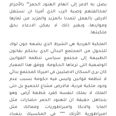
يصل به الامر إلى اتهام الهنود الحمر** بالأجرام
لمخالفتهم وصية الرب الذي أمرنا ان نستغل
الارض بالعمل لتمدنا بالمزيد والمزيد من ثمارها
ومواردها، وبغير ذلك لا يمكن الادعاء بحق
ملكيتها.
الملكية الفردية هي الشرط الذي يضعه جون لوك
للتحول من المجتمع البدائي الذي يحتكم بقانون
الطبيعة إلى مجتمع سياسي تنظمه القوانين
الوضعية التي ترعاها الحكومة. ووفق هذا المعيار
كان يرى السكان الاصليين في اميركا كمجتمع بدائي
لا تنظمه قوانين وليس فيه حكومة بسبب عدم
وجود ملكية فردية، فالارض مشاع للجميع بل حتى
الملك لا يملك لنفسه كفرد قطعة أرض. وهو
يتجاهل حقيقة ان للهنود الحمر حضارات مثل
المايا والانكا وامبراطوريات وممالك مثل
امبراطورية الأزتك *** في المكسيك بتعداد