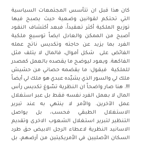
كان هذا قبل ان تتأسس المجتمعات السياسية
التي تحتكم لقوانين وضعية حيث يصبح فيها
توزيع الملكية أكثر تعقيداً، فبعد أكتشاف النقود
أصبح من الممكن والعادل ايضاً توسيع ملكية
الفرد بما يزيد عن حاجته وتكديس ناتج عمله
الفائض على شكل أموال، فالمال لا يتلف مثل
الفاكهة. ويعود ليوضح ما يقصده بالعمل كمصدر
للملكية فيقول: ما يقضمه حصاني من حشيش
ملك لي والسور الذي يشيّده عبدي هو ملك لي أيضاً
!!!. هنا صار واضحاً ان النظرية تسّوغ تكديس رأس
المال لا بعمل الفرد نفسه فقط بل عبر استغلال
عمل الآخرين. والأمر لا ينتهي به عند تبرير
الاستغلال الطبقي فحسب، بل يواصل
التنظير لتبرير استغلال الشعوب الاخرى وتقديم
الاسانيد النظرية لاعطاء الرجل الابيض حق طرد
السكان الأصليين في الأمريكيتين من أرضهم، بل