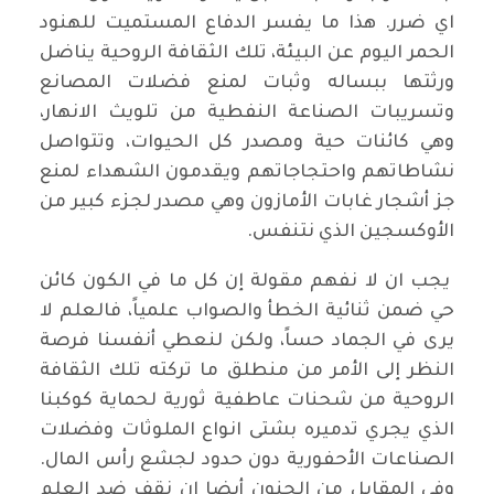
اي ضرر. هذا ما يفسر الدفاع المستميت للهنود
الحمر اليوم عن البيئة، تلك الثقافة الروحية يناضل
ورثتها ببساله وثبات لمنع فضلات المصانع
وتسريبات الصناعة النفطية من تلويث الانهار،
وهي كائنات حية ومصدر كل الحيوات، وتتواصل
نشاطاتهم واحتجاجاتهم ويقدمون الشهداء لمنع
جز أشجار غابات الأمازون وهي مصدر لجزء كبير من
الأوكسجين الذي نتنفس.
يجب ان لا نفهم مقولة إن كل ما في الكون كائن
حي ضمن ثنائية الخطأ والصواب علمياً، فالعلم لا
يرى في الجماد حساً، ولكن لنعطي أنفسنا فرصة
النظر إلى الأمر من منطلق ما تركته تلك الثقافة
الروحية من شحنات عاطفية ثورية لحماية كوكبنا
الذي يجري تدميره بشتى انواع الملوثات وفضلات
الصناعات الأحفورية دون حدود لجشع رأس المال.
وفي المقابل من الجنون أيضا ان نقف ضد العلم