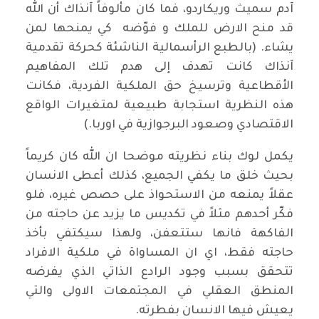
آدم سميث وريكاردو، فما كان مألوفاً آنذاك أن الله
قد منح الارض للملك و فوّضه كي يمنحها لمن
يشاء. (بالطبع الرأسمالية الناشئة كحركة تقدمية
آنذاك كانت تهدف إلى هدم تلك المفاهيم
الأقطاعية وترسيخ حق الملكية الفردية، فكانت
هذه النظرية استجابة طبيعية لمتغيرات الواقع
الاقتصادي وصعود البرجوازية في اوربا.)
يكمل لوك بناء نظريته موضحا ان الله كان كريماً
بحيث خلق ما يكفي الجميع، كذلك أعطى الانسان
عقلاً يمنعه من الاستحواذ على حصص غيره، فلو
فكّر أحدهم مثلاً في تكديس ما يزيد عن حاجته من
الفاكهة فانها ستتعفن، ولهذا سيكتفي بأخذ
حاجته فقط، اي ان المساواة في ملكية الافراد
تتحقق بسبب وجود الرادع الذاتي الذي يفرضه
المنطق العقلي في المجتمعات الاولى والتي
يعيش فيها الانسان بفطرته.