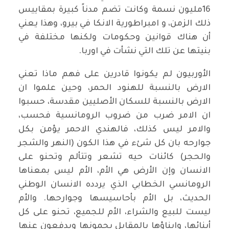
16مليون نسمة وكانت تضم مدناً كبيرة بمقاييس
ذلك الزمن، و امبراطورية الانكا في بيرو، وهذا يعني
أن هناك قوانين وحكومات ولكنها مختلفة في
بنيتها عن تلك التي نشأت في اوربا.
الأوربيون لم يكونوا قادرين على فهم ماذا تعني
الارض بالنسبة للهنود الحمر، وحين علموا ان
الارض بالنسبة للسكان الأصليين مقدسة، حسبوا
ان الامر ضرب من ضروب الرومانسية فحسب،
والامر ليس كذلك، فالهندي الاحمر يؤمن بكل
جوارحه بان كل شئء في هذا الكون (النهر والشجر
والحجر) كائنات حيه تشعر وتتألم وتحنو على
الانسان وإن الأرض هي الأم، الأم ليس بمعناها
الرومانسي الخطابي الذي يردده الانسان الوطني
الحديث، بل الأم بأحاسيسها وجوارحها. والأم
ليست للبيع والشراء، الأم للجميع، تحنو على كل
أبنائها، وابناؤها بالمقابل يحمونها ويدفعون عنها