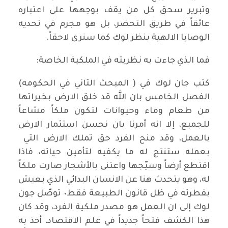
وتبرير سحق كل من يقف بوجهها على اعتباره
عائقاً في طريق التحضر، بل هو مجرم في تحديه
الوصايا الالهية بنظر لوك كما سنرى لاحقاً.
فما الذي جاءت به نظريته في الملكية الخاصة:
كتب جان لوك في ( المبحث الثاني في الحكومه)
الفصل الخامس بان الله قد خلق الارض بخيراتها
من طعام وماء وحيوانات لتكون ملكاً مشاعاً
للجميع، إلا انه أمرنا بان نحسن استثمار الارض
بالعمل، وقد منح الفرد حق تملك الارض التي
بعمله ستنتج له ما يكفيه لتأمين حياته، فاذا
اقتطع أرضاً وسيّجها واعتنى بالأشجار صارت ملكاً
له، وهو يتحدث هنا عن الانسان البدائي الذي يعيش
بفطرته في ظل قانون الطبيعة فقط٠ توصّل جون
لوك إلى ان العمل هو مصدر ملكية الفرد، وقد كان
هذا الكشف فتحاً جديداً في علم الاقتصاد، أخذ به