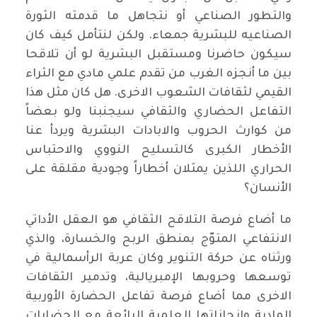
والتطور الصناعي أو نتجاهل ما قدمته الثورة
الصناعيه للبشرية جمعاء. ولكن لنتأمل كيف كان
سيكون حاضرنا ومستقبل البشرية لو أن تلاقحا
بين ما أنجزه الغرب من تقدم علمي مادي مع الثراء
القيمي لثقافات الشعوب الاخرى. هل كان مثل هذا
التفاعل الحضاري والثقافي سيجنبنا ولو بعضاً
من كوارث الحروب والابادات البشرية ويردأ عنا
الأخطار الكبرى كالتسليح النووي والاحتباس
الحراري اللذين يمثلان أخطاراً وجودية مقلقة على
الأنسان؟
ما أضاع فرصة التلاقح الثقافي هو العقل الأداتي
الانتفاعي المتوّج بمنطق الربح والخسارة، والذي
ورثناه عن حركة التنوير وكان عربة الرأسمالية في
توسعها وحروبها الإمبريالية، وتدمير الثقافات
الاخرى مما أضاع فرصة تفاعل الحضارة الأوربية
المادية وانجازاتها العلمية الرائعة مع الحضارات