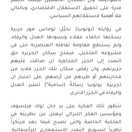
بالمواطنة، وأن السكان الأصليين ليست لديهم
قدرة على تحقيق الاستقلال الاقتصادي، وبالتالي
فلا أهمية لاستقلالهم السياسي.
في روايته (يوتوبيا) تخيّل توماس مور جزيرة
يسكنها حكماء عقلاء ويسودها العدل والرفاه،
ولم يستطع مقاومة ثقافته العنصرية حتى في
مشروعه المتخيل، فيمنح سكان الجزيرة حق
التمدد إلى الجزر المجاورة ان ضاقت عليهم
جزيرتهم، وان رفض سكان تلك الجزر فلابد من
محاربتهم أو طردهم من أرضهم، على اعتبار ان
لجزيرة يوتوبيا رسالةً (سامية*) لنشر العدل
والرفاه في الجزر الاخرى.
تتطور تلك الفكرة على يد جان لوك فيلسوف
ومؤسس الفكر اللبرالي ليعلن عن نظريته في
الملكية الخاصة والتي تصبح فيما بعد مرتكزاً
نظرياً لتسويغ التمدد الاستعماري للرأسمالية،