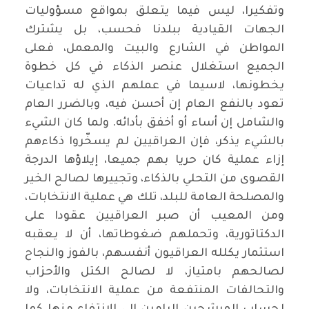
وتفكيرا، ليس فيما يتعلق بمواقع مسؤوليات
الجهات القيادية ببلدنا فحسب، بل يشترك
المواطن في الشارع والبيت والمعمل، فعلى
الجميع استغلال عنصر الذكاء في كل خطوة
يخطونها، لاسيما في عملهم الذي له تداعيات
تعود بالنفع العام إن أحسن فيه، وبالضرر العام
والشامل إن أساء أو أخفق بأدائه. ولما كان الشيء
بالشيء يذكر، فإن العراقيين لم يسخّروا ذكاءهم
إزاء عملية كان حريا بهم جميعا، إيلاؤها الدرجة
القصوى من التحلي بالذكاء، وتجييرها لصالح الخير
والمصلحة العامة للبلد، تلك هي عملية الانتخابات،
ومن المعيب أن صبر العراقيين عقودا على
الدكتاتورية، وتحملهم ضغوطاتها، أن لا يعقبه
استثمار يكلله العراقيون أنفسهم، بالفوز والنجاح
لصالحهم بامتياز، لا لصالح الكتل والأحزاب
والتحالفات المنتفعة من عملية الانتخابات، ولا