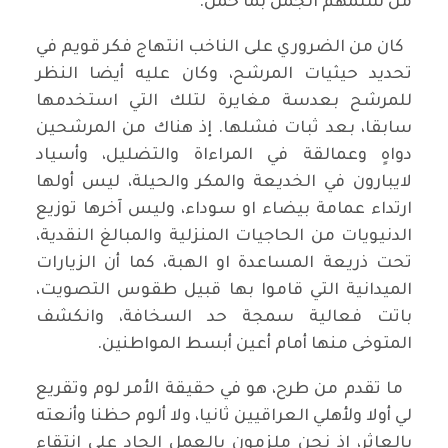
من سلمهم الجمل بما حمل.
كان من الضروري على الناخب انتهاج فكر قويم في
تحديد حيثيات المرشح، وكان عليه أيضا النظر
للمرشح بعدسة مغايرة لتلك التي استخدمها
سابقا، بعد ثبات فشلها. إذ هناك من المرشحين
دواهٍ وعمالقة في المراءاة والتضليل، وأسياد
لايبارون في الخديعة والمكر والحيلة، ليس أولها
ارتداء عمامة بيضاء او سوداء، وليس آخرها توزيع
الدنيويات من الحاجيات المنزلية والمبالغ النقدية،
تحت ذريعة المساعدة او الهبة، كما أن الزيارات
الميدانية التي قاموا بها قبيل طقوس التصويت،
باتت فعالية سمجة حد السخافة، وانكشف
المتوخى منها أمام أعين أبسط المواطنين.
ما تقدم من طرح، هو في حقيقة الأمر لوم وتقريع
لي أولا ولأهلي العراقيين ثانيا، ولا ألوم حظنا وأنعته
بالعاثر، إذ نحن ملزمون بالعمل الجاد على انتقاء