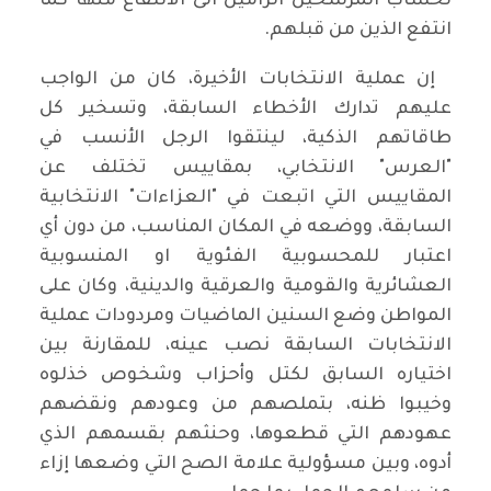
لحساب المرشحين الرامين الى الانتفاع منها كما
انتفع الذين من قبلهم.
إن عملية الانتخابات الأخيرة، كان من الواجب
عليهم تدارك الأخطاء السابقة، وتسخير كل
طاقاتهم الذكية، لينتقوا الرجل الأنسب في
"العرس" الانتخابي، بمقاييس تختلف عن
المقاييس التي اتبعت في "العزاءات" الانتخابية
السابقة، ووضعه في المكان المناسب، من دون أي
اعتبار للمحسوبية الفئوية او المنسوبية
العشائرية والقومية والعرقية والدينية، وكان على
المواطن وضع السنين الماضيات ومردودات عملية
الانتخابات السابقة نصب عينه، للمقارنة بين
اختياره السابق لكتل وأحزاب وشخوص خذلوه
وخيبوا ظنه، بتملصهم من وعودهم ونقضهم
عهودهم التي قطعوها، وحنثهم بقسمهم الذي
أدوه، وبين مسؤولية علامة الصح التي وضعها إزاء