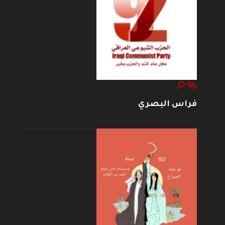
فراس البصري