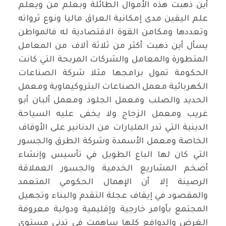
أين ذهبت هذه الأموال الطائلة وبعلم من ويعلم
علم اليقين مدى إمكانية العراق ماليا ونوع ثرواته
وتعددها ومكامن القوة الاقتصادية له فالمواطن
يسأل أين ذهبت أكثر من ثلاثة آلاف من المعامل
المتطورة والمعامل والشركات المربحة التي كانت
الحكومة تمول برامجها مثلا شركة الصناعات
الكهربائية معمل الصناعات البتروكيماوية ومعمل
الحديد والصلب ومعمل الجلود ومعمل ألبان أبو
غريب ومعمل الزجاج ولا يخفى عليه السياحة
الدينية التي تدر المليارات من الدنانير على الأوقاف
الخاصة ومعمل الأسمدة وشركة الطرق والجسور
التي كان لها الباع الطويل في تأسيس وإنشاء
أضخم المشاريع الخدمية والجسور العملاقة
الرصينة إلا أن الإهمال الحكومي المتعمد
والمقصود في إيقاف عجلة التقدم والبناء وتجهيل
المجتمع بأوامر خارجية وإقليمية ودولية معروفة
الغرض والدوافع كلها ساهمت في تدني مستوى