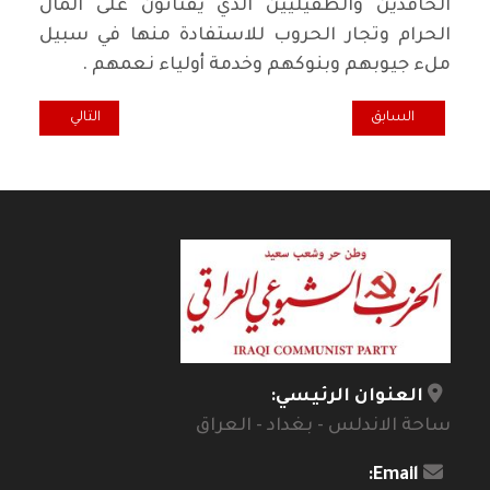
الحاقدين والطفيليين الذي يقتاتون على المال
الحرام وتجار الحروب للاستفادة منها في سبيل
ملء جيوبهم وبنوكهم وخدمة أولياء نعمهم .
المقال السابق: الهولوكوست الصهيو- أمريكي – غربي المفتوح
المقال التالي: ه
السابق
التالي
العنوان الرئيسي:
ساحة الاندلس - بغداد - العراق
Email: