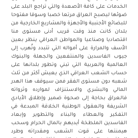
الخدمات على كافة الأصعدة والتي تراجع البلد على
ضوئها ليصبح العراق مرتعا خصبا وسوقا مفتوحا
للبضائع الأجنبية والأجهزة والمشاريع الخارجية من
بلدان كانت منذ وقت قريب أدنى مستوى منا
اقتصاديا وصناعيا والمواطن العراقي ينظر بعين
الأسف والمرارة على أمواله التي تتبدد وتُهرب إلى
جيوب الفاسدين والمنتفعين والجهلة والبنوك
العالمية والعربية التي تبني وتطور بلدانها على
حساب الشعب العراقي الذي يعيش أكثر من ثلث
شعبه دون مستوى الفقر فمن سيوقف هذا الهدر
المالي والبشري والاستنزاف لموارده وثرواته
فالعراق بحاجة إلى صحوة ضمير وإطلاق الأيادي
الشريفة والعقول الوطنية الخلاقة المبدعة في
التفكير والعطاء والبناء والتطوير وإبعاد
الفاسدين الملطخة أيديهم بالمال الحرام وسحب
هيمنتها على قوت الشعب ومقدراته وطرد