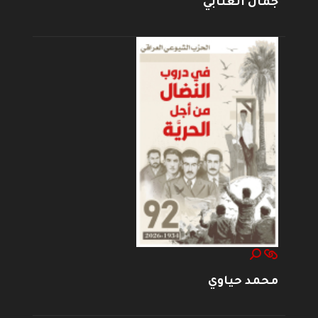
جمال العتابي
محمد حياوي