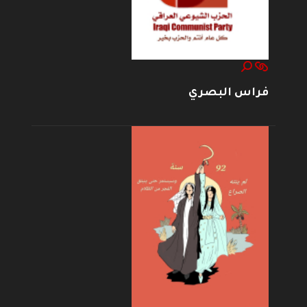
فراس البصري