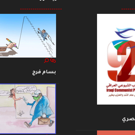
--------------------
------
بسام فرج
بصري