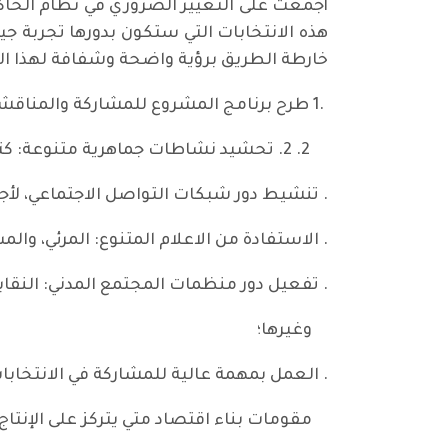
أجمعت على التغيير الضروري في نظام الحاكم
هذه الانتخابات التي ستكون بدورها تجربة جي
خارطة الطريق برؤية واضحة وشفافة لهذا المش
.1 طرح برنامج المشروع للمشاركة والمناقشة على وسائل التواصل الاجتماعي بهدف تقيم وإغناء محتوياته؛
2. تحشيد نشاطات جماهرية متنوعة: كتابة المقالات، إقامة ندوات، نشاطات ثقافية، جمع التبرعات؛
. تنشيط دور شبكات التواصل الاجتماعي، لأجرا
. الاستفادة من الاعلام المتنوع: المرئي، والم
. تفعيل دور منظمات المجتمع المدني: النقاب
وغيرها؛
. العمل بمهمة عالية للمشاركة في الانتخابا
مقومات بناء اقتصاد متي يتركز على الإنتاج