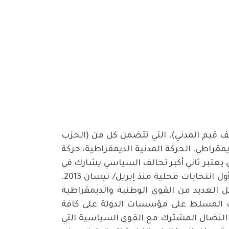
 قيم المدني)، التي تتضمن كل من (الحزب
ديمقراطي، الحركة المدنية الديمقراطية، حركة
ي يعتبر ثاني أكبر تحالف السياسي يشارك في
15 محافظة في الانتخابات المحلية المزمع إجراءها في 18 / ديسمبر/ كانون الأول من العام الحالي، وهي أول انتخابات محلية منذ إبريل/ نيسان 2013.
ل العديد من القوى الوطنية والديمقراطية
يت المسلط على مؤسسات الدولة على كافة
 هذا الهدف، لابد من تعزيز النضال المشترك مع القوى السياسية التي