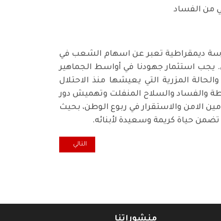
ي من الفساد
مارسة ديمقراطية تعبر عن اسهام الشعب في
. يجب استثمار جهودنا في أواسط الجماهير
لحالة المزرية التي يعيشها منذ الاحتلال
لطة والفساد والسلاح المنفلت وتهميش دور
امين الامن والاستقرار في ربوع الوطن، بحيث
 تضمن حياة كريمة وسعيدة لأبنائه.
المقال التالي: هل هو موسم مهاج
التالي
منشوراتنا