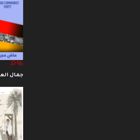
جمال العت