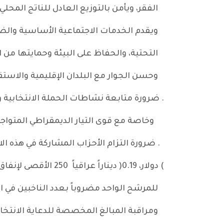
الفقر، ويأمن بالتوزيع العادل للناتج المحلي 
ويقدم الخدمات الاجتماعية الأساسية والضرو
التحتية، والحفاظ على البيئة وحمايتها من ال
وحسن الجوار مع البلدان الإقليمية والاستقر
. ضرورة متابعة نشاطات الحملة الانتخابية 
وخاصة مع قوى التيار الديمقراطي المتواجد
. ضرورة التزام الأحزاب المشاركة في هذه الان
) دولار، 0.19( ديناراً عراقياً 250 الأقصى لإنفاق الحملات الانتخابية المحدد من قبل المفوضية العليا للانتخابات، وهو
للمرشح الواحد مضروباً بعدد الناخبين في ال
ومراقبة المبالغ المخصصة للدعاية الانتخاب