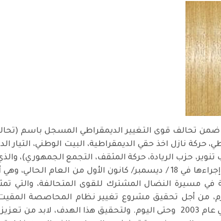
من تحالف قوى التغيير الديمقراطي المسجل باسم (تحالف
ي، حركة نازل اخذ حقي الديمقراطية، البيت الوطني، التيار ال
نوير، حزب الريادة، حركة المثقف، التجمع الجمهوري)، والذ
 في مسيرة النضال المشترك للقوى المتحالفة، والتي تمث
عارم، من أجل تحقيق مشروع تغيير نظام المحاصصة المق
المستويات الإدارية والحزبية منذ الاحتلال في عام 2003 وحتى اليوم. ولتحقيق