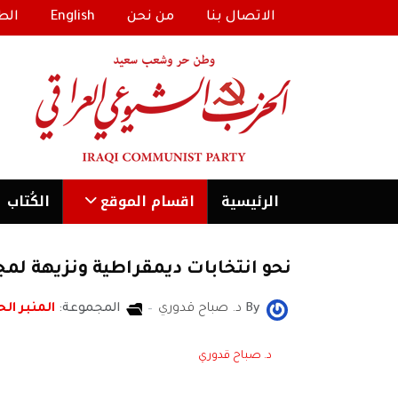
الاتصال بنا
من نحن
English
الط
الرئیسية
اقسام الموقع
الكُتاب
نحو انتخابات ديمقراطية ونزيهة ل
By
د. صباح قدوري
المجموعة:
المنبر الح
د. صباح قدوري