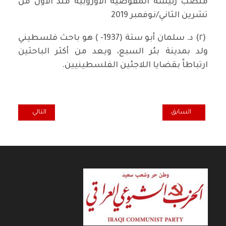
منصب رئيسة المفوضية الأوروبية منذ الأول من
تشرين الثاني/نوفمبر 2019
(٢) د. سلمان أبو ستة (1937- ) هو باحث فلسطيني
ولد بمدينة بئر السبع، ويعد من أكثر الباحثين
ارتباطاً بقضايا اللاجئين الفلسطينيين.
المقال السابق: تسع سنوات وعمق جروح المأساة التي اصابت الأزديين
المقال التالي: الد
السابق
التالي