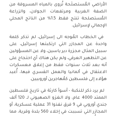
الأراضي المُستصلَحة تُروى بالمياه المسروقة من
الضفة الغربية ومرتفعات الجولان، والزراعة
المُستصلحة تنتج فقط 1.5% من الناتج المحلي
الإجمالي لإسرائيل.
في الخطاب المُوجه الى إسرائيل، لم تذكر كلمة
واحدة عن المجازر التي ارتكبتها إسرائيل، على
سبيل المثال مجزرة دير ياسين، ولا عن المسؤولين
عن التطهير العرقي، ولم يكن هناك أي احتجاج على
أنه بعد ثلاث سنوات فقط من إغلاق معسكرات
الاعتقال في ألمانيا والعمل القسري فيها، أُعيد
هؤلاء إلى فلسطين كمُهاجرين أوروبيين.
لم يرد ذكر للنكبة - أسوأ كارثة في تاريخ فلسطين
الممتد 4000 عام، ولا الغزو الصهيوني لـ 120 ألف
جندي أوروبي في 9 فرق نفذوا 31 عملية عسكرية، أو
المجازر التي تسببت في إخلاء 560 بلدة وقرية، مما