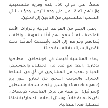
قَضتْ على حوالي 560 بلدة وقرية فلسطينية
وأزالتهم تمامًا من على وجه الأرض، وحوّلت ثلثي
الشعب الفلسطيني من الناجين إلى لاجئين.
وعلى الرغم من القواعد الدولية وقرارات الأمم
المتحدة ، لم يُسمح لهم أبدًا بالعودة ، واختفت
بَلداتهم وقُراهم إلى الأبد وأصبحت أنقاضًا تحت
المُدن الإسرائيلية المبنية حديثًا.
بهذه المناسبة أُقيمتْ في كوبنهاغن مظاهرة
تذكارية رائعة مع عدد من الخطباء والموسيقى
الحية والعديد من المشاركين في كُلٍ من الساحة
الحمراء والموكب اللاحق من شارع النور برو
(Nørrebrogade) والسير بإتجاه ساحة فلسطين
(إسرائيل) الواقعة في مركز العاصمة كوبنهاكن،
لكن كالعادة غابتْ وسائل الإعلام الدنماركية تمامًا
لتغطية هذه الفعالية.