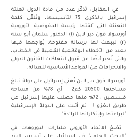
في المقابل، تَذكّرَ عدد من قادة الدول تهنئة
إسرائيل بالذكرى 75 لتأسيسها، وتَلقّى كلمة
التهنئة التي ألقتها رئيسة المفوضية الأوروبية
أورسولا فون دير لاين (١) الدكتور سلمان أبو ستة
(٢) ليبعث لها برسالة مفتوحة، يُواجهها فيها
بعدد من الأخطاء الوقائعية المُعيبة في الخطاب،
والتي تُعبر أيضًا عن قبول انتهاكات القانون الدولي
والانحرافات عن القواعد الأساسية للعدالة.
أورسولا فون دير لاين تُهني إسرائيل على دولة تبلغ
مساحتها 20500 كم2 ، أي 78٪ من مساحة
فلسطين ، 72٪ منها حصلت عليها إسرائيل عن
طريق الغزو ! ثم أثنت على الدولة الإسرائيلية
"لبراعتها وإبتكاراتها الرائدة".
يَضخ الاتحاد الأوروبي مليارات اليوروهات في
"البحث العلمي" في إسرائيل على أساس البند