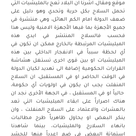
موقع ومقال، اشرنا ان البلاد تعج بالمليشيات التي
تحمل السلاح بكل حرية وتحدي وهو دليل على
ضعف الدولة امام الكم الهائل، وهي منتشرة في
جميع الأجهزة بما فيها الأجهزة الامنية وليس هذا
فحسب فالسلاح المنتشر في ايدي هذه
الميليشيات المرتبطة بالخارج ممكن ان تكون في
أي لحظة سبباً في الانفجار الداخلي بين هذه
الميليشيات او بين قوى اخرى تستغل هشاشة
القرارات الحكومية إضافة الى تهديد لكيان الدولة
في الوقت الحاضر او في المستقبل، ان السلاح
المنفلت يجب ان يكون في اولويات أي حكومة،
حالياً او في المستقبل ، في الجهة الأخرى نجد ان
هناك اصراراً على ابقاء الميليشيات التي تعد
بالعشرات والاعتماد على السلاح المنفلت ، وان
ينكر البعض او يحاول ظاهرياً طرح مطالبات
بانهاء السلارح والمليشيات، بينما شاهدنا
استماتة البعض في ضم اعدداً منها للحشد