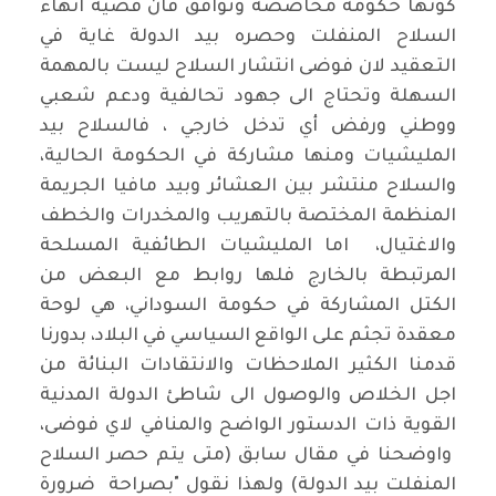
كونها حكومة محاصصة وتوافق فان قضية انهاء
السلاح المنفلت وحصره بيد الدولة غاية في
التعقيد لان فوضى انتشار السلاح ليست بالمهمة
السهلة وتحتاج الى جهود تحالفية ودعم شعبي
ووطني ورفض أي تدخل خارجي ، فالسلاح بيد
المليشيات ومنها مشاركة في الحكومة الحالية،
والسلاح منتشر بين العشائر وبيد مافيا الجريمة
المنظمة المختصة بالتهريب والمخدرات والخطف
والاغتيال، اما المليشيات الطائفية المسلحة
المرتبطة بالخارج فلها روابط مع البعض من
الكتل المشاركة في حكومة السوداني، هي لوحة
معقدة تجثم على الواقع السياسي في البلاد، بدورنا
قدمنا الكثير الملاحظات والانتقادات البنائة من
اجل الخلاص والوصول الى شاطئ الدولة المدنية
القوية ذات الدستور الواضح والمنافي لاي فوضى،
واوضحنا في مقال سابق (متى يتم حصر السلاح
المنفلت بيد الدولة) ولهذا نقول "بصراحة ضرورة