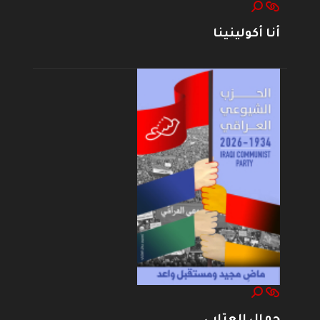
أنا أكولينينا
جمال العتابي