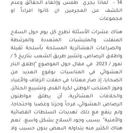
14 - لماذا يجري طمس وإخفاء الحقائق وعدم
الكشف عن المجرمين ان كانوا افراداً او
مجموعات
هناك عشرات الأسئلة تطرح كل يوم حول السلاح
المنفلت والمليشيات المتعددة والمرتبطة
والصراعات العشائرية المسلحة بأسلحة ثقيلة
واطلاق الرصاص، وتشير طريق الشعب بتاريخ 5 /
تموز / 2023 في مقال حول الموضوع "إطلاق النار
العشوائي في المناسبات بوقوع العديد من
الضحايا، إذ صار معتادا في حفلات الزفاف والأعياد
وفوز المنتخب الوطني لكرة القدم، وتشييع الجنائز،
والخلافات العشائرية، أن يطلق مواطنون
الرصاص العشوائي، فرحاً وحزنا وغضبا واحتجاجا،
ولم ينفع مع ذلك تهديدات السلطات القضائية
والأمنية" بسبب وجود السلاح بشكل واسع، نعم
هناك الكثير منه يتداوله البعض بدون حسيب ولا