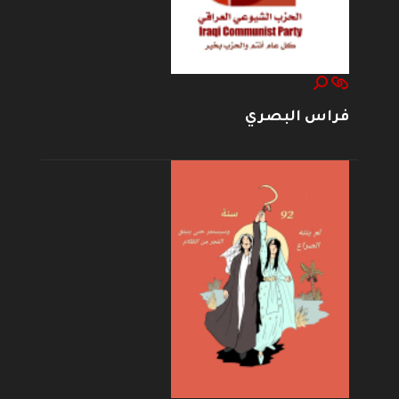
فراس البصري