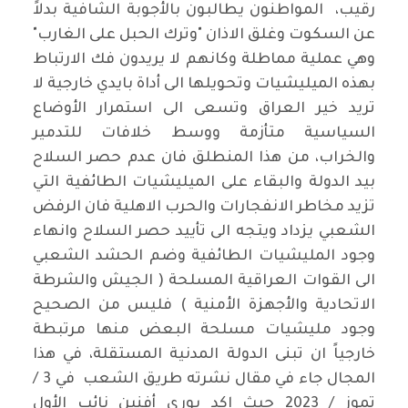
رقيب، المواطنون يطالبون بالأجوبة الشافية بدلاً
عن السكوت وغلق الاذان "وترك الحبل على الغارب"
وهي عملية مماطلة وكانهم لا يريدون فك الارتباط
بهذه الميليشيات وتحويلها الى أداة بايدي خارجية لا
تريد خير العراق وتسعى الى استمرار الأوضاع
السياسية متأزمة ووسط خلافات للتدمير
والخراب، من هذا المنطلق فان عدم حصر السلاح
بيد الدولة والبقاء على الميليشيات الطائفية التي
تزيد مخاطر الانفجارات والحرب الاهلية فان الرفض
الشعبي يزداد ويتجه الى تأييد حصر السلاح وانهاء
وجود المليشيات الطائفية وضم الحشد الشعبي
الى القوات العراقية المسلحة ( الجيش والشرطة
الاتحادية والأجهزة الأمنية ) فليس من الصحيح
وجود مليشيات مسلحة البعض منها مرتبطة
خارجياً ان تبنى الدولة المدنية المستقلة، في هذا
المجال جاء في مقال نشرته طريق الشعب في 3 /
تموز / 2023 حيث اكد يوري أفنين نائب الأول