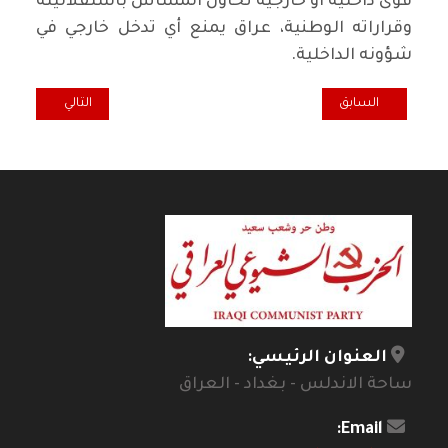
قوى داخلية او خارجية تحاول المساس باستقلاليته
وقراراته الوطنية، عراق يمنع أي تدخل خارجي في
شؤونه الداخلية.
المقال التالي: لمح
المقال السابق: الحزب الشيوعي الدنماركي.. بداية التأسيس - الانقسام - ا
السابق
التالي
العنوان الرئيسي:
ساحة الاندلس - بغداد - العراق
Email: