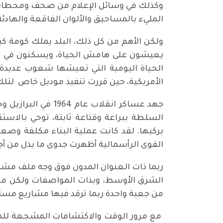
وكذلك في وسائل الإعلام من صحف ومحطات تلف
المليء بالمساحيق والألوان الفاقعة والهادئة، 
ولكن الأهم من كل ذلك، البلد يملك كومة كبي
يعيشون على هامش الحياة، ويسكنون في مدن 
الحياة اليومية التي تعيشها شعوب عديدة أخر
الأمريكية، حين قررت تنفيذ موديل خاص لت
جهد عساكر انقلاب 
السلطة ببراعة وقناعة ثابتة، توحي بالاست
بركبها. لقد كانت عملية البناء مكلفة وصعب
القوى الرأسمالية أظهرت جدوى ما بذل من أجل
ربما ذات العنوان المدون فوق وجه ملف مشرو
الشرق الأوسط، وبذات المواصفات ولكن م
من جعبة واحدة ربما ترقد فيها مشاريع مست
مع مرور الوقت والاكتشافات المشجعة للمصا