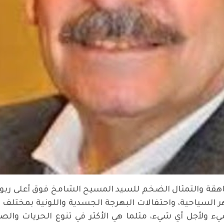
شاهقة والتمثال الضخم للسيد المسيح الشامخ فوق أعلى ربوة
 السياحية، واحتفالات البهرجة الجسدية واللونية بمختلف تجل
 ولأجل أي شيء، مثلما هي الأكثر في تنوع الحريات والص