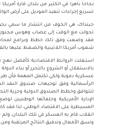
نجاحا باهرا في الكثير من بلدان قارة أمريكا 
تسريع إجراءات تنفيذ الموديل على أرض الواق
حينذاك، هي الخوف من انتشار ما سمي بجرثو
تحولت مع الوقت إلى عصاب وهوس مجنون،باعت
فقد وضعت وفق ذلك خطط وبرامج لمحاصرة 
شعوب أمريكا اللاتينية والضغط عليها بالق
استغلت الروابط الاقتصادية كأفضل نهج ي
بالاستقلال أو الشروع بالتحرر أو بناء الدو
عسكرية دموية.ولكي تكتمل المهمة فأن طرق ا
الرأسمالية وفق توجيهات صندوق النقد ال
لتتوافق وخطط الصندوق الدولية وحرية التجار
الإدارة الأمريكية وحلفائها الوطنيين لو
المسيطرة على الاقتصاد الوطني، لذا فقد كان 
انقلاب قام به العسكر في تلك البلدان، ولم
ونسق الأفعال وتدقيق النتائج المرتقبة ومن ث