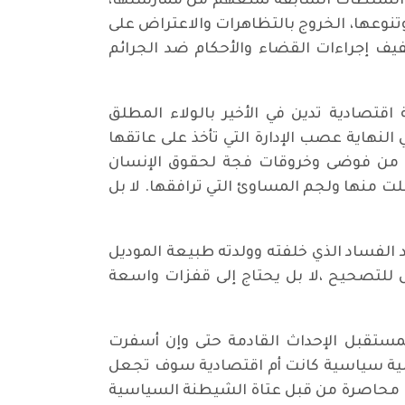
 السلطات السابقة تمنعهم من ممارستها،
نوعها، الخروج بالتظاهرات والاعتراض على
يف إجراءات القضاء والأحكام ضد الجرائم
اقتصادية تدين في الأخير بالولاء المطلق
لنهاية عصب الإدارة التي تأخذ على عاتقها
ات من فوضى وخروقات فجة لحقوق الإنسان
ت منها ولجم المساوئ التي ترافقها. لا بل
 الفساد الذي خلفته وولدته طبيعة الموديل
بل للتصحيح ،لا بل يحتاج إلى قفزات واسعة
لمستقبل الإحداث القادمة حتى وإن أسفرت
خلية سياسية كانت أم اقتصادية سوف تجعل
 محاصرة من قبل عتاة الشيطنة السياسية