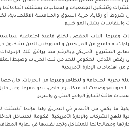
دي ) حيث يسمح للناس بممارسة مختلف الأفعال التي كانت
نشرات وتشكيل الجمعيات والفعاليات بمختلف اتجاهاتها وت
شروط أو رقابة، حرية السوق والمنافسة الاقتصادية، تخف
ت والنقاشات بشتى المواضيع.
حريات وغيرها، الباب المفضي لخلق قاعدة اجتماعية سياسية 
اءات، مجاميع من المرتهنين والمتورطين الذين يشكلون في ا
صالح المشروع الأمريكي.وبالرغم مما يرافق تلك الإجراء
على رفض التدخل الحكومي للحد من تلك الحريات وضبط المنفل
ن اهتمامات الإدارة الأمريكية.
لة بحرية الصحافة والتظاهر وغيرها من الحريات، فان حصاد
كا الجنوبية،ووضعت له ميكانيزم خاص، يبدو مفزعا وغير قا
يات هائلة لتجاوز الواقع المتردي والمرير.
يكية ما يكفي من الألغام في الطريق ولذا فإنها أطمئنت 
 لنهج الشركات والإدارة الأمريكية. فكومة المشاكل الدا
ارتها ومعالجاتها للمشاكل وتجد نفسها في نهاية المطاف