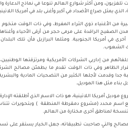
زيون، ومن أكثر شوارع العالم تنوعا في نماذج الدعارة والب
الذي يمثل صراع الأضداد في أكبر وأغنى بلد في أمريكا اللاتيني
رة من الأغنياء ذوي الثراء المفرط، وفي ذات الوقت متخوم بو
الصفيح الراقدة على مرمى حجر من أرقى الأحياء وأغناها
ى في أمريكا الجنوبية. ومثلما البرازيل فأن تلك البلدان قد
لك الشعوب.
عام 1964 في البرازيل وحلفائهم من إداريي الشركات الأمريكية ومرتزقتها
قرار الظاهر وفي ذات الوقت تقدم ما يطمئن مصالح الشرك
ة جدا وقدمت لأجلها الكثير من التضحيات المادية والبشرية.
 بناء مثل هذا الموديل.
ع موديل أمريكا اللاتينية، هو ذات الاسم الذي أطلقته الإد
ع اسم محدد (مشروع دمقرطة المنطقة ) وبتحويرات تتن
نسخة لمناطق أخرى مختارة من العالم.
لح والتي صاحبت تطبيقاته، جعل الخيار يستقر على تسمية( 