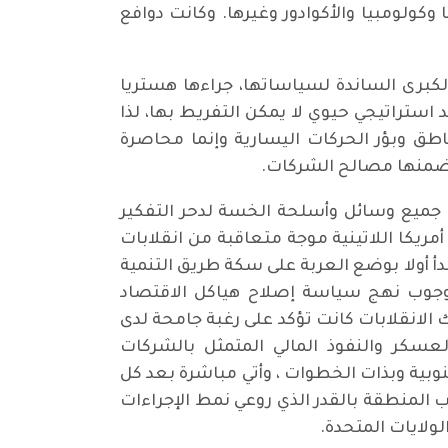
ا وكولومبيا والأكوادور وغيرها. وكانت دوافع
لكبرى الساندة لسياساتها، جراءها هستريا
ستراتيجي حيوي لا يمكن التفريط بها، لذا
 وبؤر الحركات اليسارية وإنما محاصرة
ن ضمنها مصالح الشركات.
جميع وسائل وأسلحة الخسة لدحر التفكير
مريكا اللاتينية موجة متعاقبة من انقلابات
أ أولا بوضع العربة على سكة طريق التنمية
 وجوب نهج سياسة إصلاح هياكل الاقتصاد
ك الانقلابات كانت تؤكد على رغبة جامحة لدى
لعسكر والنفوذ المالي المتمثل بالشركات
جنوبية وبذات الخطوات ، وأتي مباشرة بعد كل
 المنطقة بالقدر الذي روعي نمط الإجراءات
لولايات المتحدة.