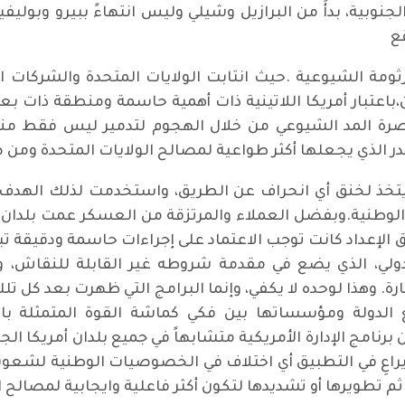
الجنوبية، بدأً من البرازيل وشيلي وليس انتهاءً ببيرو وبوليفي
ع
مة الشيوعية .حيث انتابت الولايات المتحدة والشركات ا
بار أمريكا اللاتينية ذات أهمية حاسمة ومنطقة ذات بعد ا
المد الشيوعي من خلال الهجوم لتدمير ليس فقط مناطق
در الذي يجعلها أكثر طواعية لمصالح الولايات المتحدة وم
تخذ لخنق أي انحراف عن الطريق، واستخدمت لذلك الهدف 
لة الوطنية.وبفضل العملاء والمرتزقة من العسكر عمت بلدان أ
لإعداد كانت توجب الاعتماد على إجراءات حاسمة ودقيقة تبد
دولي، الذي يضع في مقدمة شروطه غير القابلة للنقاش،
ة. وهذا لوحده لا يكفي، وإنما البرامج التي ظهرت بعد كل تل
ضع الدولة ومؤسساتها بين فكي كماشة القوة المتمثلة با
برنامج الإدارة الأمريكية متشابهاً في جميع بلدان أمريكا ال
 يراعِ في التطبيق أي اختلاف في الخصوصيات الوطنية لشعوب
م تطويرها أو تشديدها لتكون أكثر فاعلية وايجابية لمصالح ا