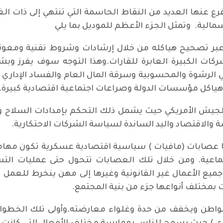
ع عنها العديد من النقاط الحاسمة التي تنتهي إلى ذات الغ
مالية. وتمثل الجزء الأعظم للموديل بما يلي
ي عبر تصحيح هياكله من خلال إرشادات وشروط تقنية ومعون
ت الكبيرة العابرة للقارات.وهذا التوجه سوف يفرز وبشكل 
 الرشوة والمحسوبية وسرقة المال العام والفساد الإدار
 هياكل مؤسسات الدولة وصراعات اجتماعية اقتصادية كبيرة.
لجيش الأمريكي حيث يشمل ذلك التحكم بإمدادات السلاح 
الاقتصاد واليد الساندة لسياسة الشركات الاحتكارية.
 عصابات (مافيات ) سياسية اقتصادية عسكرية تكون مهام
تماعية. ومن خلال تلك العصابات تتحول حتى عمليات ال
، وجميع الأعمال غير القانونية وغيرها إلى مهن ينخرط للعم
 بمختلف أنواعها جزء من بنية المجتمع.
واطن ويخفف من حدة وغلواء معارضته.وأولى تلك الخطوات