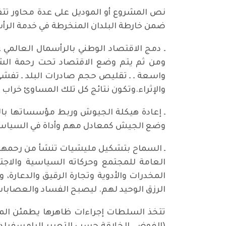
نص المشروع أو الموديل على عدة محاور تتفر
ضمن خارطة البلدان المنخرطة في خدمة الرأس
ـ دمج الاقتصاد الوطني بالرأسمال العالم
ومن ثم يتم وضع الاقتصاد تحت رحمة الشركا
واسعة ـ ـ تقليص حجم صادرات البلد ـ تفشي
والإثراء.وتكون نتائج كل تلك المساوئ خراب
ـ إعادة هيكلة الجيوش وربط مؤسساتها با
وضع الجيش كمعادل مهم وأداة في السياسة و
ـ السماح بتشكيل مليشيات تنشأ من رحمها
العامة للمجتمع وحركاته السياسية والاج
المخدرات والأدوية وتجارة الرقيق والدعارة
الرزق الوحيد لهم. ليصبح الفساد والعصابات
تتخذ السلطات إجراءات ظاهرها يطمئن الم