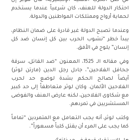
في ظل الحرب الأهلية الإنجليزية، قال هوبز إن
احتكار الدولة للعنف، كان شرعياً عندما يستخدم
لحماية أرواح وممتلكات المواطنين والدولة.
وعندما تصبح الدولة غير قادرة على ضمان النظام،
يبدأ خطر “نشوب الحرب بين كل إنسان ضد كل
إنسان” يلوح في الأفق.
وفي مقاله الـ 1525، المعنون “ضد القاتل، سرقة
جحافل الفلاحين”، جادل رجل الدين (مارتن لوثر)
أيضاً لصالح الحكم بشدة لوضع حد لحرب
الفلاحين الألمان. وكان لوثر متعاطفاً إلى حد كبير
مع شكاوى الفلاحين، لكنه عارض العنف والفوضى
المستشريين في تمردهم.
وكتب لوثر، أنه يجب التعامل مع المتمردين “تماماً
كما يجب على المرء أن يقتل كلباً مسعوراً”.