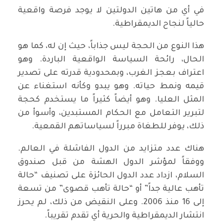
في أي من هاتين الدولتين لا يوجد فرصة واقعية
حالياً لنجاح الديمقراطية.
هذا النوع من الحجة ليس جذاباً، حيث إن له، كما هو
الحال، رائحة السياسة الواقعية الباردة. وهو
اعتراف بعجز الغرب، وبمحدودية قدرته على تصدير
قيمه ونمط حياته. وهو يبدو وكأنه استغناء عن
المثل العليا. وهو أيضاً كثيراً ما يستخدم كحجة
لتبرير التعامل مع الحكام المستبدين، وأسوأ من
ذلك، يوفر للطغاة مبرراً لسياساتهم القمعية.
هناك عدد متزايد من الدول الفاشلة في العالم.
ووفقاً لمؤشر الدول الهشة من قبل صندوق
السلام، ازداد عدد الدول الحائزة على تصنيف “حالة
تأهب عالية جداً” أو “حالة تأهب قصوى” من تسعة
إلى 16 منذ 2006. وعلى النقيض من ذلك، لم يحرز
انتشار الديمقراطية والحرية أي تقدم تقريباً.