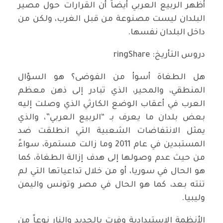
أظهر الربيع العربي أيضاً أن القرارات حول مصير
البلدان ليست مصنوعة من قبل الغرب، ولكن من
داخل البلدان نفسها.
دروس التأريخ: ringShare
هل الطغاة أسوأ من الفوضى؟ هو السؤال
المنطقي، والمحير، الذي تبادر إلى ذهن معظم
العرب في أعقاب الوضع الكارثي الذي وصلت إليه
بعض بلدان ما يعرف بـ “الربيع العربي”، والذي
يمثل الانتفاضات الشعبية التي انطلقت ضد
المستبدين في عام 2011 وما زالت مستمرة، سواءً
من حيث عدم وصولها إلى هدف إزالة الطغاة، كما
هو الحال في سوريا، أو من خلال تداعياتها التي لم
تنته بعد، كما هو الحال في مصر وتونس واليمن
وليبيا.
الأنظمة الاستبدادية وفرت بالحديد والنار نوعاً من