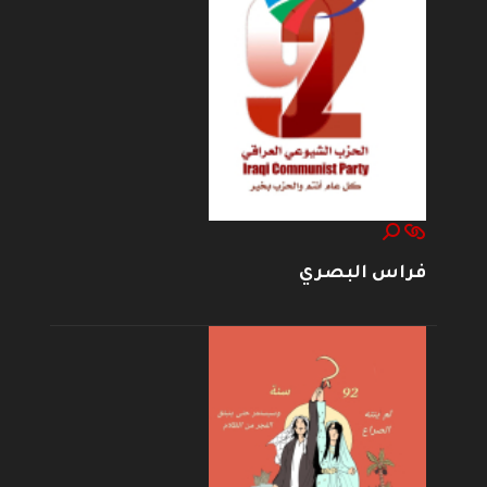
فراس البصري