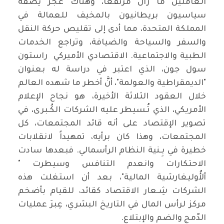
العاملين ما زال مرتفعاً، وهناك عجز يصفه
سياسيون بريطانيون بالمخيف للعمالة في
المملكة المتحدة، مما أدى إلى تقليص حركة النقل
والسفر والسياحة والضيافة، وتراجع الخدمات
الطبية والاجتماعية. الاقتصادي الأميركي راستون
سول جون، الذي اعتبر في دراسة له بعنوان
"الديمقراطية والعولمة"، أنَّ أخطر ما شهده العالم
خلال العقود الثلاثة الأخيرة، هو نجاح الإعلام
الأمريكي، الذي تُـسيطر عليه الشركات الكُـبرى، في
تصوير الإقتصاد على أنه قائد المجتمعات، كل
المجتمعات، وهذا كان برأيه، تمهيداً لانقلابات
خطيرة في بِـنية النظام الرأسمالي. فبعدها سادت
الاحتكارات وانعدم التنافس وسيطرت "
ألأُوليغارشية المالية"، بعد أن استغلت هذه
الشركات شِـعار الاقتصاد كقائد، للقيام بأضخم
مركز لرأس المال في التاريخ البشري، عِبرَ عمليات
الدّمج والضم والإبتلاع.