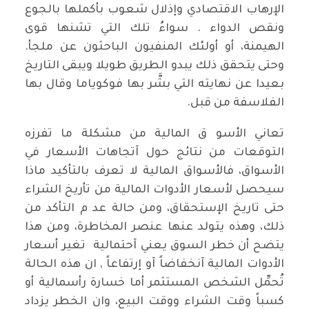
الإرهاب الاقتصادي وإذلال شعوب بأكملها بالجوع
ونقص الدواء . سواءُ تلك التي تشنها قوى
الهيمنة، أو أولئك المنفيون الباحثون عن ملجأ.
وحتى يتحقق ذلك يبدو الطريق طويلا ويبقى التاريخ
بعيدا عن نهايته التي بشَّر بها فوكوياما وقال بها
الفلاسفة من قبل.
تعاني الأسو ق المالية من مشكلة ما تفرزه
التوقعات من نتائج حول آتجاهات الأسعار في
الأسواق، فالأسواق المالية لا تعرف بالتأكيد ماذا
سيحصل لأسعار الأدوات المالية من تأريخ الشراء
حتى تاريخ الإستحقاق، ومن حالة عد م التأكد من
ذلك، وهذه يتولد عنها عنصر المخاطرة، ومن هذا
يتضح أن خطر السوق يعني آحتمالية تغير أسعار
الأدوات المالية آنخفاضاً آو إرتفاعاً , ان هذه الحالة
تُحمِّل الشخص المستثمر أما خسارة رأسمالية أو
كسباً وقت الشراء ووقت البيع، وان الخطر يزداد