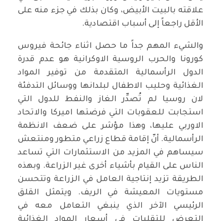
علاقته بالبيت الأبيض، وكان بذلك في جزء منه على
الأقل راجعاً إلى أسباب اقتصادية.
والشيء المهم جداً ما حصل اثناء جائحة فيروس
كورونا والحرب الروسية الاوكرانية هو عدم قدرة
الدول الرأسمالية المتقدمة من توفير المواد
الغذائية وحليب الاطفال لبلدانها ووسائل التدفئة
لان روسيا لم تُصدِّر الغاز والنفط للدول التي
استجابت للعقوبات التي فرضتها اميركا والاتحاد
الاوربي عليها، وهذا مؤشر على ضعف الانظمة
الرأسمالية. أنّ إقامة قطاع زراعي متطور ومنتعش
سيساهم في المزيد من الاستثمارات التي تساعد
الناس على القيام بأشياء أخرى غير الزراعة. وبهذه
الطريقة تزيد إنتاجية العامل في الزراعة وتتحسن
مستويات المعيشة في الريف. ويتمثل القلق
الرئيسي الآخر الذي ينبغي التعامل معه في
التعرض للتقلبات في أسعار المواد الغذائية