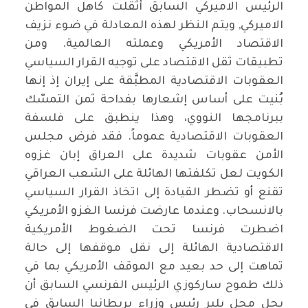
الرئيس الاميركي السابق أثقلت كاهل المواطن
الاميركي, ويتم النظر لهذه المعادلة في ضوء نزيف
الاقتصاد الأمريكي وعملته العالمية. ومن
تطبيقات ثقل الاقتصاد على توجيه القرار السياسي
العقوبات الاقتصادية المطبَّقة على إيران إذ إنها
بُنيت على أساس إشعارها بفداحة ثمن التمسّك
ببرنامجها النووي، وهذا ينطبق على فلسفة
العقوبات الاقتصادية عموماً. فقد فرض مجلس
الأمن عقوبات شديدة على العراق إبان غزوه
الكويت لعل تكلفتها الهائلة على الشعب العراقي
تقنع أو تضطر القيادة إلى اتخاذ القرار السياسي
بالانسحاب. وعندما عارضت فرنسا الغزو الأمريكي
اضطرت فرنسا تحت الضغوط الأمريكية
الاقتصادية الهائلة إلى نقل موقفها إلى حالة
تماهت إلى حد بعيد مع الموقف الأمريكي بما في
ذلك طموح ساركوزي الرئيس الفرنسي السابق أن
يحل محل بلير رئيس وزراء بريطانيا السابق في