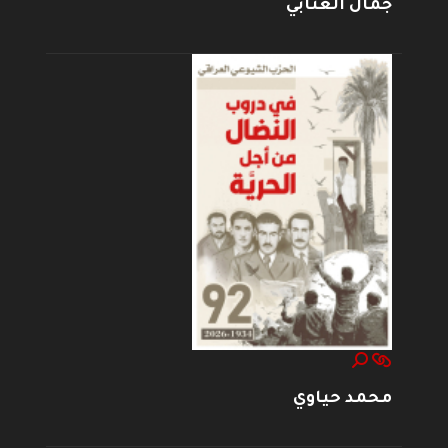
جمال العتابي
محمد حياوي