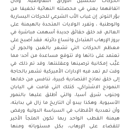
الحركات لتحسين الأوراق التفاوضية. وكان
اتفاقهما يعني في محصلته النهائية تخفيفا من
بؤر التوتر. إن غياب الأب الشرعي للحركات اليسارية
والوطنية ، وتفرد الولايات المتحدة بالهيمنة على
العالم، قد خلق حقائق جديدة أسهمت مباشرة في
بروز الإرهاب المتبادل واتساع دائرته. فقد أصبح على
معظم الحركات التي تشعر بالغبن والجور أن
تعتمد على ذاتها ولا تتوقع مساعدة من أحد؛ مما
غيَّب إمكانية ترصينها وعقلنتها. وقد تم ذلك في
وقت لم تعد فيه الإدارات الأميركية تشعر بالحاجة
إلى خلق نماذج اقتصادية كبيرة، تنافس من خلالها
النموذج الاشتراكي، كتلك التي قامت في اليابان
وجنوب شرق آسيا، والتي أطلق عليها بالنمور
الآسيوية. وهكذا يبدو أن التاريخ ما زال في بدايته،
وأن تعددية الأقطاب في السياسة الدولية ورفض
هيمنة القطب الواحد ربما تكون الملجأ الأخير
للقضاء على الإرهاب، بكل مستوياته ومنها