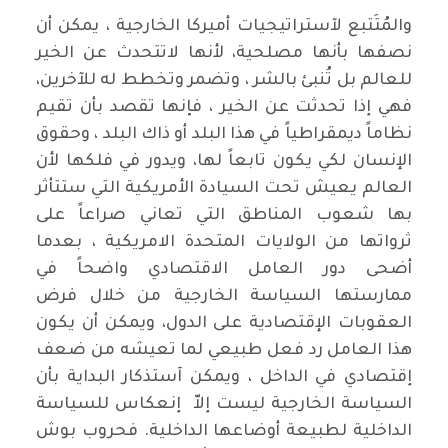
والمُتَتبع لآستراتيجيات أميركا الخارجية ، يمكن أن
نصفها بأنها مصلحية، لأنها لاتتحدث عن الخير
للعالم بل تُنبئ بالشر ، وتضمر وتخطط له للآخرين،
فهي إذا تحدثت عن الخير ، فإنها تقصد بأن تقيم
نظاماً ديمقراطياً في هذا البلد أو ذاك البلد ، وحقوق
الإنسان لكي يكون تابعاً لها، ويدور في فلكها لأن
العالم يعيش تحت السيادة الأمريكية التي ستتأثر
بها شعوب المناطق التي تعاني صراعاً على
ثرواتها من الولايات المتحدة الامريكية ، بعدما
أضحى دور العامل الاقتصادي واضحاً في
ممارستها السياسة الخارجية من خلال فرض
العقوبات الإقتصادية على الدول، ويمكن أن يكون
هذا العامل رد فعل طبيعي لما تعيشه من ضعف
إقتصادي في الداخل ، ويمكن آستذكار البداية بأن
السياسة الخارجية ليست إلاّ إنعكاس للسياسة
الداخلية لطبيعة أوضاعها الداخلية. فحروب بوش