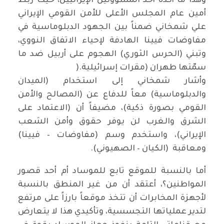
وهذا ما أكده أحد المسؤولين الإيرانيين، حيث ربط
أمين عام المجلس الأعلى للأمن القومي الإيراني
علي شمخاني ضمناً بين الجهود الدبلوماسية في
مفاوضات فيينا الهادفة لإحياء الاتفاق النووي،
وتبني (الحرس الثوري) الهجوم على أربيل ضد ما
سمّتها طهران (مقرات إسرائيلية.(
وأشار شمخاني إلى استخدام (الميدان
والدبلوماسية) معاً للدفاع عن (المصالح والأمن
القومي بصورة ذكية)، مضيفاً أن (الاعتماد على
الشرق والغرب لن يوفر حقوق وأمن الشعب
الإيراني)، واستخدم وسم (مفاوضات – فيينا)
ومعاقبة (الكيان – الصهيوني).
أما بالنسبة للموقع تابع للموساد أم أحد قصور
المواطنين؟، أعتقد أن من غير المنطق بالنسبة
لأجهزة المخابرات أن تتخذ موقعاً بارزاً على مرتفع
لتدير عملياتها التجسسية، وتأكيدي هذا لا يتعارض