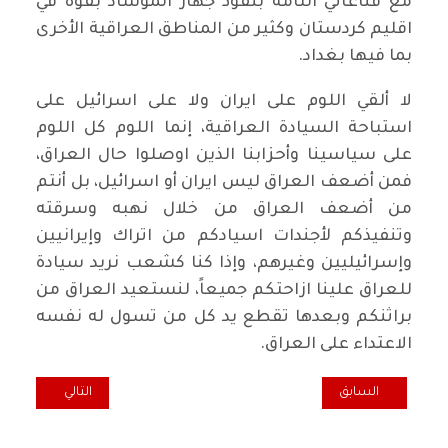
مع قناعاتي التامة بنفوذ جهاز الموساد بقوة في
اقليم كردستان وكثير من المناطق العراقية الأخرى
بما فيها بغداد.
لا ألقي اللوم على ايران ولا على اسرائيل على
استباحة السيادة العراقية، إنما اللوم كل اللوم
على سياسينا وأحزابنا الذين اوصلوا حال العراق،
فمن أضعف العراق ليس ايران أو اسرائيل، بل أنتم
من أضعف العراق من خلال نهبه وسرقته
وتنفيذكم لأجندات اسيادكم من اتراك وإيرانيين
وإسرائيليين وغيرهم، وإذا كنا كشعب نريد سيادة
للعراق علينا ازاحتكم جميعاً، لنستعيد العراق من
براثنكم وبعدها تقطع يد كل من تسول له نفسه
الاعتداء على العراق.
المقال السابق: كردستان العراق ليست إسرائيل يا حكام إيران ؟!
المقال التالي: الت
السابق
التالي