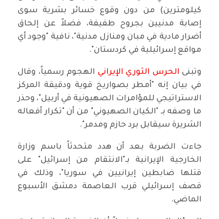
كيلومترين) من دون وقوع خسائر بشرية سوى
إصابة مدنيين بجروح طفيفة، فضلاً عن إلحاق
أضرار مادية في مبان ومنازل مدنية"، نافية "وجود أي
مواقع إسرائيلية في كردستان".
وتبنى
الحرس الثوري الإيراني
الهجوم رسمياً، وقال
في بيان إنه "أمطر بصواريخ قوية ودقيقة المركز
الاستراتيجي للمؤامرات الصهيونية في أربيل"، وحذر
ما وصفه بـ "الكيان الصهيوني" من أن "تكرار أفعاله
الشريرة سيقابل برد حازم ومدمر".
جاءت الضربة بعد أن هدد متحدثاً باسم وزارة
الخارجية الإيرانية بـ"الانتقام من إسرائيل" على
قتلها ضابطين إيرانيين في سوريا"، وذلك في
قصف إسرائيلي قرب العاصمة دمشق الأسبوع
الماضي.