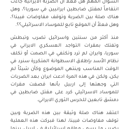
السؤال المهم هل فعلاً أن الضربة الايرانية جاءت
انتقاماً لمقتل ضابطين ايرانيين في سوريا؟، وهل
هناك صلة بين الضربة وتوقف مفاوضات فيينا؟،
وهل فعلاً أن الموقع تابع للموساد الاسرائيلي؟؟.
منذ أكثر من سنتين واسرائيل تضرب وتبطش
وتفتك بمقرات التواجد العسكري الايراني في
سوريا، وايران لم ترد وتكتفي في الصمت أو تكلف
نظام الأسد بإطلاق الاسطوانة المتكررة سنرد في
الوقت المناسب وينتهي الموضوع وكأن شيئاً لم
يكن، ولكن في هذه المرة ادعت ايران بعد الضربات
التي وجهتها إلى اربيل بأنها قصفت مقرات
للموساد الاسرائيلي كرد على مقتل ضابطين في
دمشق تابعين للحرس الثوري الايراني.
اعتقد هناك صلة وثيقة بين هذه الضربة وبين
توقف مفاوضات فيينا، لهذا فبركت هذه العملية
بضرب ما يسمى مواقع اسرائيلية في اربيل، بينما