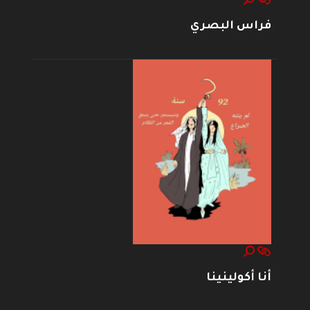
فراس البصري
أنا أكولينينا