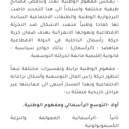
- يعكس مفهوم الوطنية تعدد وتناقض مصالح
طبقية مختلفة واستناداً الى هذا التحديد خاضت
البرجوازية الوطنية والطبقات الاجتماعية الساندة
لها كفاحا وطنياً متعدد الاشكال ضد التجزئة
الاقطاعية ونهوجها الانعزالية بهدف ضمان حرية
حركة رأسمال الداخلية في الدولة الاقطاعية
مناهضا - (الرأسمال) - بذلك حواجز سياسية -
قانونية إقليمية مانعة لحركته التوسعية.
- مفهوم الوطنية ترابط وتفسيرات مختلفة تبعاً
لتطور حركة راس المال التوسعية وأشكال نزاعاته
الاجتماعية وبهذا المسار أسعى الى معاينتها عبر
مراحل تاريخية متمثلة ب-
أولا -التوسع الرأسمالي ومفهوم الوطنية.
ثانياً -الرأسمالية المعولمة والنزعة
الكسموبولوتية