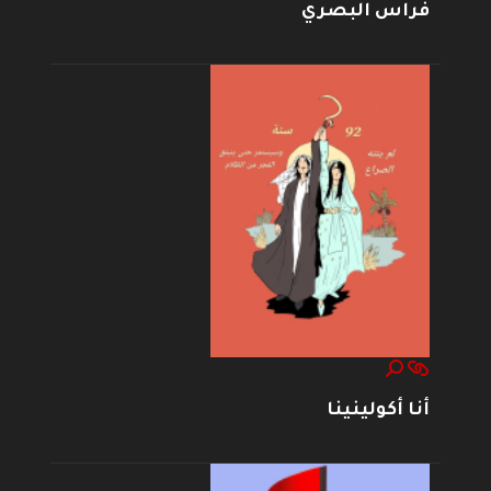
فراس البصري
أنا أكولينينا