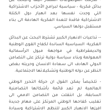
- تلازمت الموضوعات المشار اليها والبحث عن
بدائل فكرية – سياسية لبرامج الأحزاب الاشتراكية
التي وجدت نفسها بعد انهيار دول الكتلة
الاشتراكية فاقدة للعدة الفكرية الهادفة الى بناء
مستقبل دولها السياسي.
-- تداعيات الانهيار الكبير تشترط البحث عن البدائل
الفكرية- السياسية الساندة لكفاح القوى الوطنية
والديمقراطية في مواجهة ميول الرأسمالية
المعولمة وبناء سياسة دولية ترتكز على التضامن
الدولي الهادف الى سعادة الانسان وحريته بغض
النظر عن دوله الوطنية وتشكيلاتها الاجتماعية.
- تلخيصاً يمكن القول ان حركة التحرر الوطني
العالمية لم تعد قائمة بأشكالها التضامنية
السابقة، بل انتقلت من التضامن الاممي الى
تغليب كفاحها الوطني المرتكز على مهام جديدة
افرزها الانهيار الكبير للنظم الاشتراكية وسيادة