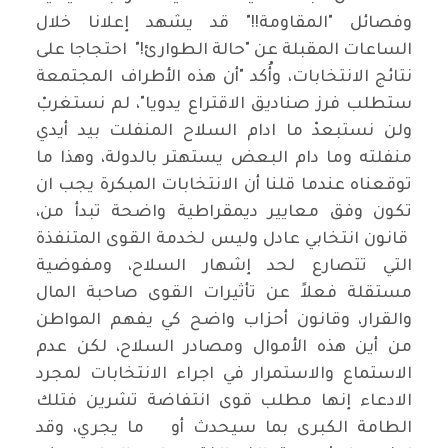
وفصائل "المقاومة!!" قد يشهد إعلانا خلال
الساعات المقبلة عن "حالة الطوارئ!" احتجاجا على
نتائج الانتخابات، وأُكد "أن هذه الأطراف المجتمعة
ستطلب فرز صناديق الاقتراع يدويا"، لم نستغربْ
ولن نستبعدْ ما ادام السلاح المنفلت بيد أيدي
منفلته وما دام البعض يستهتر بالدولة، وهذا ما
توقعناه عندما قلنا أن الانتخابات المبكرة يجب ان
تكون وفق معايير ديمقراطية واضحة تبدأ من،
قانون انتخابي عادل وليس لخدمة القوى المتنفذة
التي تتصارع لحد إشهار السلاح، ومفوضية
مستقلة فعلاً عن تأثيرات القوى صاحبة المال
والقرار، وقانون أحزاب واضح كي يفهم المواطن
من أين هذه الأموال ومصادر السلاح، لكن عدم
الاستماع والاستمرار في اجراء الانتخابات لمجرد
الادعاء إنها مطلب قوى انتفاضة تشرين فتلك
الطامة الكبرى بما سيحدث أو ما يجري، وقد