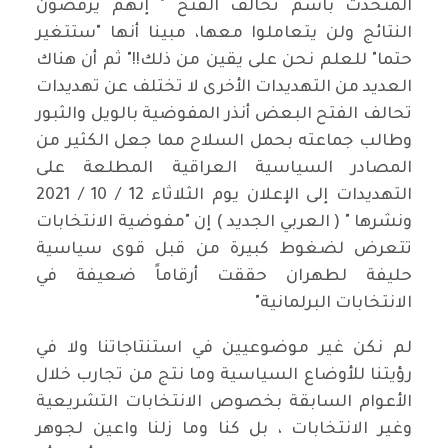
المتحدث باسم تحالف الفتح " إنهم يرفضون
النتائج ولن يتعاملوا معها، مبينا أنها "ستتغير
حتما" للعلم نحن على يقين من ذلك!!" ثم أن هناك
العديد من التهديدات الأخرى لا تختلف عن تهديدات
تحالف الفتح البعض أنذر المفوضية بالويل والثبور
وطالب جماعته بحمل السلاح مما جعل الكثير من
المصادر السياسية العراقية المطلعة على
التهديدات إلى الإعلان يوم الثلاثاء 12 / 10 / 2021
ونشرها " ( العربي الجديد ) إن "مفوضية الانتخابات
تتعرض لضغوط كبيرة من قبل قوى سياسية
حليفة لطهران حققت أرقاماً ضعيفة في
الانتخابات البرلمانية"
لم نكن غير موضوعيين في استنتاجاتنا ولا في
رؤيتنا للأوضاع السياسية وما نتج من تجارب خلال
الأعوام السابقة بخصوص الانتخابات التشريعية
وغير الانتخابات ، بل كنا وما زلنا واعين لجوهر