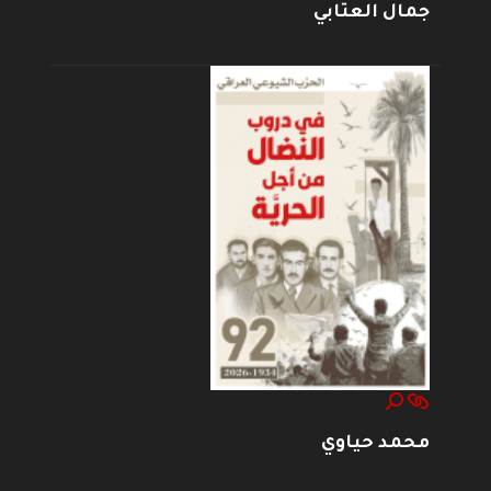
جمال العتابي
محمد حياوي