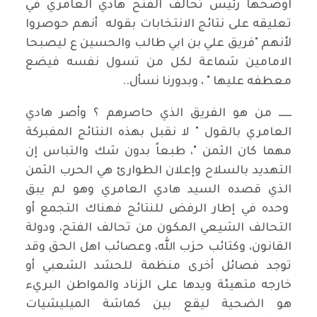
اوضحها رئيس تحالف الفتح هادي العامري في
تعليقه على نتائج الانتخابات بقوله أنهم حوصروا
لأنهم "فريق علي بن ابي طالب والحسين ع ليصبحا
الامامين شماعة لكل من تسول نفسه فيضع
معطفه عليها " ، وبدورنا نسأل..
ــــــ من هو الفريق الذي حاصرهم ؟ وأصر هادي
العامري بالقول " لا نقبل بهذه النتائج المفبركة
مهما كان الثمن "، طبعاً بدون شك والتباس إن
التهديد بالسلاح وإعلان الطوارئ هي الحرب الثمن
الذي قصده السيد هادي العامري وهو لم يبق
وحده في إطار الرفض للنتائج فهناك التجمع أو
التحالف الشيعي المكون من تحالف الفتح، ودولة
القانون، وكتائب حزب الله، وعصائب اهل الحق وقد
توجد فصائل أخرى منظمة للحشد الشعبي أو
خارجه متهيئة ويدها على الزناد والمواطن البريء
هو الضحية ليقع بين كماشة الميليشيات