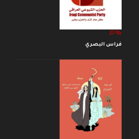
فراس البصري