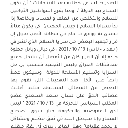
الصدر طالب في خطابه بعد الانتخابات " أن يكون
السلاح بيد الدولة!"، وهذا يفرح المواطنين التواقين
للسلام والتخلص من العنف والفساد، وبخاصة إذا
بدأ بسرايا السلام ( جيش المهدي) كي يكون مثالاً
يحتذى به ووفق ما جاء في خطابه الأخير، نقول إن
قرار تجميد البعض من سرايا السلام الذي نشر في
( بغداد – ناس) 13 / 10 / 2021 ، في ديالى وبابل خطوة
جيدة إلا أن القرار كان من الأفضل أن يشمل جميع
محافظات العراق وليس التجميد فحسب بل حل
السرايا وتسليم الأسلحة للدولة وسيكون عملاً
رادعاً على الأقل ضد التهديدات التي تقوم بها
البعض من الفصائل المسلحة، مثلما أعلنت
عصائب الحق على لسان سعد السعدي عضو
المكتب السياسي للحركة في 13 / 10 / 2021 " ليس
لدى المفوضية والحكومة خيار سوى تصحيح
المسار وإلا سيدخل البلد في نفق مظلم ومشاكل
لا يحمد عقباها" وهنا العاقل يدرك أي نفق مظلم