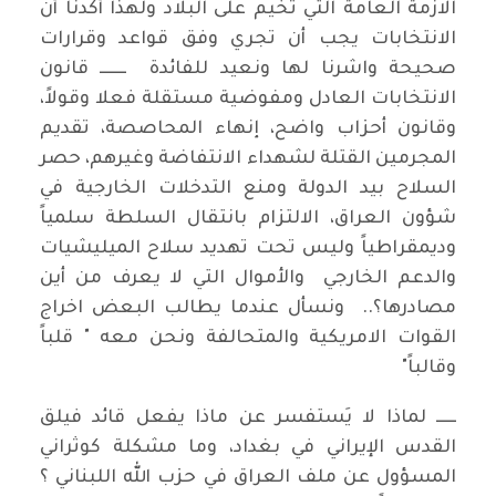
الازمة العامة التي تخيم على البلاد ولهذا أكدنا أن
الانتخابات يجب أن تجري وفق قواعد وقرارات
صحيحة واشرنا لها ونعيد للفائدة ــــــــ قانون
الانتخابات العادل ومفوضية مستقلة فعلا وقولاً،
وقانون أحزاب واضح، إنهاء المحاصصة، تقديم
المجرمين القتلة لشهداء الانتفاضة وغيرهم، حصر
السلاح بيد الدولة ومنع التدخلات الخارجية في
شؤون العراق، الالتزام بانتقال السلطة سلمياً
وديمقراطياً وليس تحت تهديد سلاح الميليشيات
والدعم الخارجي والأموال التي لا يعرف من أين
مصادرها؟.. ونسأل عندما يطالب البعض اخراج
القوات الامريكية والمتحالفة ونحن معه " قلباً
وقالباً"
ــــــ لماذا لا يَستفسر عن ماذا يفعل قائد فيلق
القدس الإيراني في بغداد، وما مشكلة كوثراني
المسؤول عن ملف العراق في حزب الله اللبناني ؟