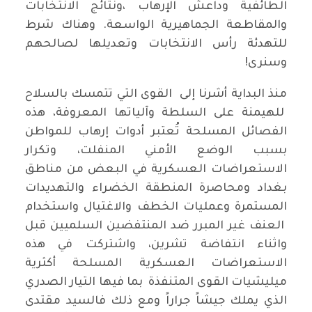
الطائفية وداعش الإرهاب ،ونتائج الانتخابات
والمقاطعة الجماهيرية الواسعة. وهناك شرط
للتهدئة رأس الانتخابات وتعديلها لصالحهم
وسنرى!
منذ البداية أشرنا إلى القوى التي تتمسك بالسلاح
للهيمنة على السلطة وآلياتها المعروفة، هذه
الفصائل المسلحة تُعتبر أدوات إرهاب للمواطن
بسبب الوضع الأمني المنفلت، وتكرار
الاستعراضات العسكرية في البعض من مناطق
بغداد ومحاصرة المنطقة الخضراء والتهديدات
المستمرة وعمليات الخطف والاغتيال واستخدام
العنف غير المبرر ضد المنتفضين السلميين قبل
واثناء انتفاضة تشرين، واشتركت في هذه
الاستعراضات العسكرية المسلحة أكثرية
ميليشيات القوى المتنفذة بما فيها التيار الصدري
الذي يملك جيشاً جراراً ومع ذلك فالسيد مقتدى