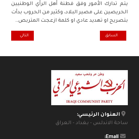
يتم تدارك الأمور وفق فطنة أهل الرأي الوطنيين
الحريصين على مصير البلاد، وكثير من الحروب بدأت
بتصريح او تهديد عادي او كلمة ازعجت المتربص..
المقال السابق: المطالبة بإلغاء اتفاقية " خور عبد الله " المذلّة!؟
المقال التالي: ان
السابق
التالي
العنوان الرئيسي:
ساحة الاندلس - بغداد - العراق
Email: