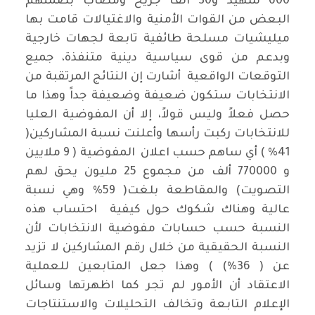
600 شهيد و30 الف جريح ومصاب بضمنهم
البعض من القوات الأمنية والاغتيالات قامت بها
ميليشيات مسلحة طائفية تابعة لجهات خارجية
وبدعم من قوى سياسية دينية متنفذة، جميع
التوقعات الواقعية أشارت إن النتائج المرتقبة من
الانتخابات ستكون ضعيفة وضعيفة جداً وهذا ما
حصل فعلاً وليس قولاً، إلا أن المفوضية العليا
للانتخابات ركبت رأسها وأعلنت نسبة المشاركين(
41% ) أي ساهم حسب اعلان المفوضية ( 9 ملايين
و 770000 ألف من مجموع 25 مليون يحق لهم
التصويت) والمقاطعة بلغت( 59% وهي نسبة
عالية وهناك شكوك حول كيفية احتساب هذه
النسبة حسب حسابات مفوضية الانتخابات لأن
النسبة الحقيقية من خلال رقم المشاركين لا تزيد
عن ( 36%) ) وهذا جعل المتابعين للعملية
الاعتقاد أن الأمور لم تجر كما اظهرتها وسائل
الإعلام التابعة وتخالف التحليلات والاستنتاجات