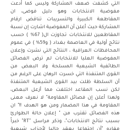
التي كشفت ضعف المشاركة وليس كما أدعت
مفوضية الانتخابات وهو دليل فوضى، ان
المقاطعة الكبيرة والتسريبات تناقض ارقام
المشاركة حيث أعلن أن المفوضية اشارت إن نسبة
المقاطعين للانتخابات تجاوزت ال( 67% ) حسب
نتائج أولية في العاصمة بغداد ( و59% ) في عموم
المحافظات العراقية ، النتائج التي نشرت وإعلان
المفوضية العليا للانتخابات لم ترض الفصائل
الطائفية الشيعية المسلحة ولا البعض من
القوى المتنفذة التي خسرت الرهان على الرغم من
أن السلطة ظلت بيد القوى الشيعية المتنفذة
لكن نسب المقاعد اختلفت مما أزعل البعض،
ولهذا أعلن إن فصائل المقاومة" لا نعرف معنى
المقاومة في هذا المضمار ومن هو الهدف !!" ان
هذه الفصائل تقترب من " إعلان حالة الطوارئ
بسبب نتائج الانتخابات"، وذكر مراسل "RT" خبراً
مفاده "أن اجتماعا يعقد حاليا لأحزاب شيعية