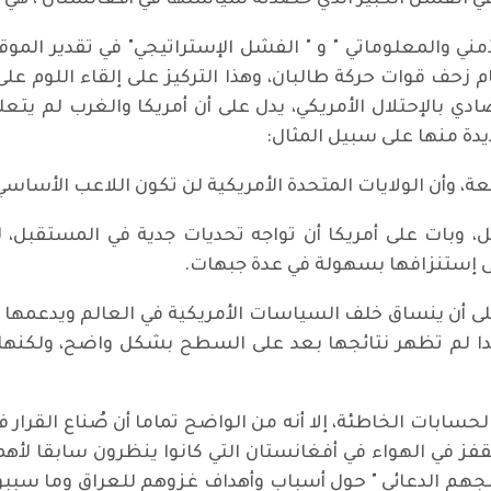
في الفشل الكبير الذي حصدته سياستها في أفغانستان ، هي و
ني والمعلوماتي " و " الفشل الإستراتيجي" في تقدير المو
م زحف قوات حركة طالبان، وهذا التركيز على إلقاء اللوم ع
دي بالإحتلال الأمريكي، يدل على أن أمريكا والغرب لم يت
يدة منها على سبيل المثال:
جعة، وأن الولايات المتحدة الأمريكية لن تكون اللاعب الأساس
عل، وبات على أمريكا أن تواجه تحديات جدية في المستقبل
لى إستنزافها بسهولة في عدة جبهات.
ا على أن ينساق خلف السياسات الأمريكية في العالم ويدعمه
ة جدا لم تظهر نتائجها بعد على السطح بشكل واضح، ولكنها
ابات الخاطئة، إلا أنه من الواضح تماما أن صُناع القرار في ا
لقفز في الهواء في أفغانستان التي كانوا ينظرون سابقا لأه
هم الدعائي " حول أسباب وأهداف غزوهم للعراق وما سببوه