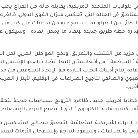
لولايات المتحدة الأمريكية، يقابله حالة من الفراغ يجب أن 
لمناطق في العالم التي تعكس ميزان القوى الدولي، فالفرصة
النهائي من العراق بما سينتج عنه من تداعيات على كثير من
الإدارة خطة طريق جديدة لإنقاذ ما يمكن إنقاذه ، وسيكون 
زيد من التشتت والتمزيق، ودفع المواطن العربي ثمن السي
" المنظمة " في أفغانستان إليها أيضا، فالعدو الإقليمي الم
ادة إنتاج أدبيات الحرب الباردة مع الإتحاد السوفيتي من جد
 والطائفي لتأجيج الصراعات في الإقليم، لأبتزاز الغرب ا
أخرى.
 خطابا أمريكيا جديدا، ظاهره الترويج لسياسات جديدة لتحق
أمريكية وعقلية " الكاوبوي " الذي لا يضيع الفرص للإنقضاض
الإدرات الأمريكية المتعاقبة لتحقيق مصالح المتحكمين 
ب والصراعات ، وسيقود التراجع وإستفحال الأزمات لنفس ال