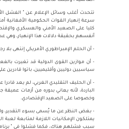
العالمية ، وتجلت تداعيات هذا التخبط جلية 
تتحدث أغلب وسائل الإعلام عن " الفشل الأم
سرعة إنهيار القوات الحكومية الأفغانية أما
كليا على الصعيد الأمني والعسكري والإقتصا
أنفسهم بحقيقة دلالات هذا الإنهيار، وهي عد
- أن الحلم الإمبراطوري الأمريكي إنتهى بلا ر
- أن موازين القوى الدولية قد تغيرت بالف
سياسيين دوليين وأقليميين، باتوا قادرين ع
- أن الحليف التقليدي الغربي، لم يعد قادر
الباردة، لأنه يعاني بدوره من أزمات عميق
وخصوصا على الصعيد الإقتصادي.
- بغض النظر عن ما يُسمى بسوء التقدير، والحس
يمتلكون الإمكانيات اللازمة لمتابعة لعبة ا
سبب فشلهم هناك، فكما فشلوا في " برنامج