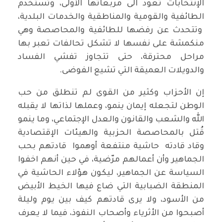
الإنتخابات تعود الى مربعاتها الأولى، وتستخدم
الطائفية والقومية والمناطقية والخدمات البلدية،
وتتحدث عن رفضها للطائفية والمحاصصة وهي
منكمشة على نفسها لا تشكل تحالفات تعبر بها
مراحل محترقة، حتى تتجاوز تفشي الفساد
والدويلات العميقة التي تشيع الفوضى.
إن الأحزاب وكثير من القوى لم تنطلق من حب
الوطن لتجعله إيمان ينمو، وعملها لذاتها لا يقبله
الله والشعب والقانون والعدل الإجتماعي، وما ينمو
قُتل بالمحاصصة الحزبية والهيئات الإقتصادية
وقاد قادته حاشية منتفعة أوهموا قادتهم بحب
الجماهير وأن أعمالهم مرّضية، في حين أنهم اخفوا
السياسة عن الجماهير، ليكون هؤلاء الحاشية في
المنطقة الضبابية التي ضاع فيها الخيط الأبيض
من الأسود، ولا يرى قادتهم كيف بين يوم وليلة
أصبحوا من الأثرياء وأصحاب النفوذ، فيما لا يعرف