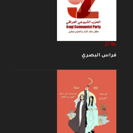
فراس البصري