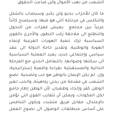
الشعب من نهب الأموال وأين ضاعت الحقوق.
ما كان للأحزاب يحبو ولن يكبر، وسيصاب بالشلل
والتكلس في مرحلته التي هو فيها، وسيصبح كائناً
غريباً بين مجتمع يعيش قفزات، من التحول
والتطلع الى ملاحقة رَكب التطور، والأحرى بالقوى
السياسية ترك تنمية الهويات الفرعية لإنماء
الهوية والوطنية، وتقدير حاجة الدولة الى عقد
سياسي وإجتماعي جديد، يعيد العملية السياسية
الى سكتها وصوابها، بالتعامل الجدي مع المرحلة
الحالية والمستقبلية بقراءة واقعية إستراتيجية،
وإن لم يكن الإيمان بالوطن هو حب وتضحية تضع
الشعب في مقدمة من يجني رفاهيته، والحب لغير
الوطن كفر وإلحاد وطغيان، لأن الوطن إطار جامع
لكل المكونات، ويمكن أن تتقارب القوى التي تؤمن
بالإعتدال، مقابل فريق متشدد، ويكون التنافس
على أساس منطلقات الوصول الى نضوج العمل