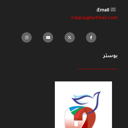
Email:
iraqicp@hotmail.com
بوستر
--------------------