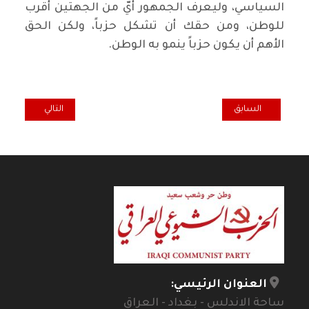
السياسي، وليعرف الجمهور أيّ من الجهتين أقرب
للوطن، ومن حقك أن تشكل حزباً، ولكن الحق
الأهم أن يكون حزباً ينمو به الوطن.
المقال السابق: التغيير في اللون الاجتماعي - النموذج المصري / فريدون
المقال التالي: جمه
السابق
التالي
العنوان الرئيسي:
ساحة الاندلس - بغداد - العراق