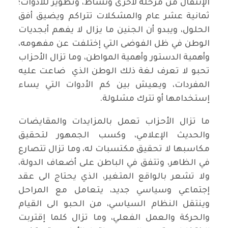
الإنتقال من مرحلة لأخرى ونشاط، وتطوير للأدوات؛
ثمانية عشر عام والمشكلات تتراكم ويضيق أفق
الحلول، ويبدو أن الجنين ما يزال لا يفهم أبجديات
الوطن في ظل الفوضى التي إختلفت عن مفهومه،
وأهمية الدستور وأهمية المواطن، وما تزال الأحزاب
تحبو لا تعرف لغة ذلك الوطن الذي ضاعت عليه
المفردات، ويعيش بين كم الأدوات التي يساء
إستخدامها أو تترك مشلولة.
ما تزال الأحزاب تعمل بالمزايدات والمقايضات
والحديث الإعلامي، وكسب الجمهور لتحقيق
مكاسبها لا تحقيق مكتسبات له، وما تزال تتصارع
في الظاهر، وتتفق في الباطن على أضعاف الدولة،
ولا تشعر بالواقع المتغير، الذي يحتاج الى عقد
إجتماعي وسياسي جديد، يتعامل مع المراحل
وينتقل النظام السياسي، من الحبو الى القيام
والحركة والعمل الفعلي، وما تزال كلما إقتربت