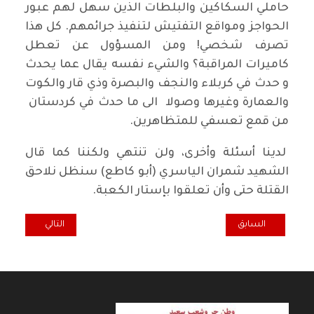
حاملي السكاكين والبلطات الذين سهل لهم عبور
الحواجز ومواقع التفتيش لتنفيذ جرائمهم. كل هذا
تصرف شخصي! ومن المسؤول عن تعطل
كاميرات المراقبة؟ والشيء نفسه يقال عما يحدث
و حدث في كربلاء والنجف والبصرة وذي قار والكوت
والعمارة وغيرها وصولا الى ما حدث في كردستان
من قمع تعسفي للمتظاهرين.
لدينا أسئلة وأخرى، ولن تنتهي ولكننا كما قال
الشهيد شمران الياسري (أبو كاطع) سنظل نلاحق
القتلة حتى وأن تعلقوا بإستار الكعبة.
المقال السابق: تفجيرات بغداد
المقال التالي: ألإ
السابق
التالي