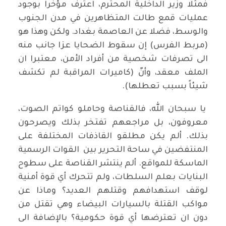
فمثلا وزير الداخلية المحترم، اعترف مؤخرا بوجود
عمليات قمع طالت المتظاهرين في مدن الجنوب
والوسط، فضلا عن العاصمة بغداد. ولكن وهذا هو
(مربط الفرس) إن سقوط الضحايا عزا جانب منه
الى تصرفات شخصية من أفراد الأمن، معتبرا ان
الملف معقد، وأنّ (كاميرات المراقبة لم تكشف
شيئاً بسبب تعطلها).
يا سبحان الله، فالقناصة وحاملو كواتم الصوت،
معروفون، بل مراجعهم تفتخر بذلك ويصرحون
بذلك. ألم يكن مطلقو القاذفات المختلفة على
المنتفضين في ساحة التحرير بين القوات الرسمية
الماسكة للمواقع. ألم ينتشر القناصة على سطوح
البنايات بعلم السلطات، ولم تتحرك أي قوة أمنية
لوقف استهدافهم وقتلهم العديد؟ وماذا عن
مواكب القتلة بالسيارات البيضاء وهي تقتل من
دون ان تعترضها أي قوة حكومية؟ بالإضافة الى