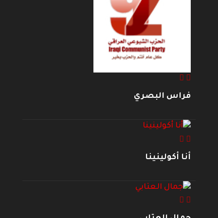
فراس البصري
أنا أكولينينا