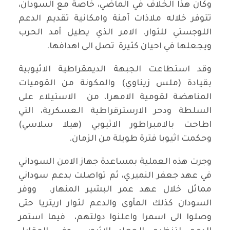
وكان هذا الخلاف في الماضي، خاصة مع السودان،
تتوفر خلاله ملاذات آمنة وامكانية تقديم الدعم
اللوجستي للثوار. الامر الذي يطيل أمد الحرب
ويجعلها في احيان كثيرة تصل الى اهدافها.
وقد استطاعت الجبهة الديمقراطية الاثيوبية
بقيادة (ملس زيناوي) والمكونة من القوميات
المناهضة لقومية الامهرا، من الاستيلاء على
السلطة ودحر الارسترقراطية العسكرية، التي
اطاحت بالامبراطور الاثيوبي (هيلا سلاسي)
وحكمت اثيوبا فترة طويلة من الزمان.
وجرت هذه العملية بمساعدة جهاز الامن السوداني
في عهد جعفر النميري، ثم تواصلت بدعم سوداني
مماثل خلال عهد عمر البشير المنهار. ووفر
السودان كذلك المأوى والدعم لثوار اريتريا حتى
وصلوا الى اسمرا واعلنوا دولتهم، فيما استمر