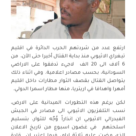
ارتفع عدد من شردتهم الحرب الدائرة في اقليم
تيغراي الاثيوبي منذ بداية القتال أخيرا حتى الآن، من
6 آلاف الى 20 الف لاجيء تدفقوا على الاراضي
السودانية، بحسب مصادر اعلامية. وفي اثناء ذلك
يتواصل القتال بقصف الثوار مطارات داخل اقليم
أمهرا واهدافا في اريتريا، منها مطار اسمرا الدولي.
لكن برغم هذه التطورات الميدانية على الارض،
نسب التلفزيون الاثيوبي الى مصادر في الجيش
الفيدرالي الاثيوبي ان انذاراً وُجّه للثوار، بتسليم
اسلحتهم في غضون اسبوع من تاريخ الاعلان
الذي مضت عليه ثلاثة ايام، فيما اعتبر ان قادة