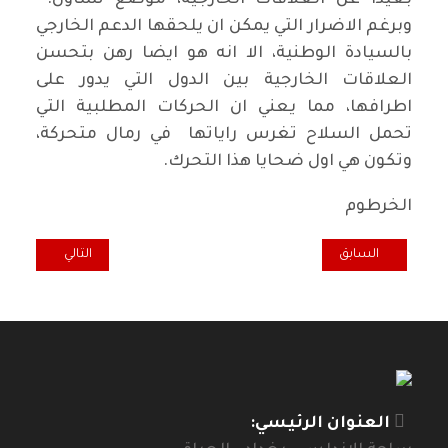
بعيداً عن العلاقات الخارجية، موضع تساؤل.
وبرغم الاضرار التي يمكن ان يلحقها الدعم الخارجي
بالسيادة الوطنية، الا انه هو ايضا رهن بتحسن
العلاقات الخارجية بين الدول التي يدور على
اطرافها، مما يعني ان الحركات المطلبية التي
تحمل السلاح تغرس راياتها في رمال متحركة،
وتكون هي اول ضحايا هذا التحرك.
الخرطوم
المقال السابق: القومية الأمريكية والديمقراطية / سمير عادل
المقال التالي: من 
السابق
التالي
العنوان الرئيسي: