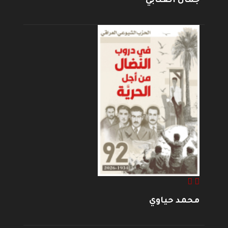
جمال العتابي
محمد حياوي