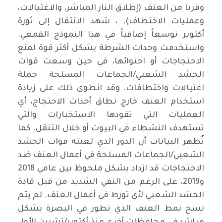
وقربا من العنف (إطلاق النار المباشر، والاغتيالات،
وعمليات الاختطاف). ، شهد الانتقال إلى ثورة
أكتوبر توسعاً إضافياً في هذا النموذج القمعي.
واستخدمت وحدات الشرطة بشكل أكثر قوة لمنع
الاحتجاجات أو احتوائها، في حين وسعت قوات
الحشد الشعبي/الجماعات المسلحة حملة
اغتيالات واختطافات. وقد انطوى ذلك على زيادة
استخدام العنف خارج نطاق أحداث الاحتجاج، أي
العمليات التي تقودها الاستخبارات والتي
تستهدف النشطاء في البيوت أو خلال التنقل. كما
تُظهر البيانات أن الدور الذي لعبته قوات الحشد
الشعبي/الجماعات المسلحة في أعمال العنف ضد
الاحتجاجات قد ازداد بشكل ملحوظ بين عامي 2018
و2019، على الرغم من النفي الشديد من قبل قادة
الحشد الشعبي لأي تورط في أعمال العنف. لم يتم
نسخ نمط العنف الذي تطور في البصرة بشكل