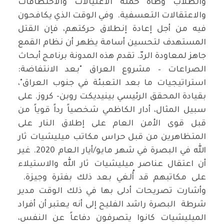
والطلاب وطأة حملة الاغتيالات والاختطافات
والاعتقالات التعسفية. وفي الوقت الذي يكافحون
فيه من أجل إعادة إنطلاق حركتهم، فإن القتل
المستهدف لتحسين أسامة يظهر أن نظام القمع
جاهز لمعاودة الردّ. تقدم هذه المدونة برنامج أبحاث
الصراعات – مشروع العراق "بعد الانتفاضة:
استراتيجيات ما بعد التعبئة في جنوب العراق"،
بقيادة المحقق الرئيسي بينيديكت روبن- كروز. على
سبيل المثال، أدار الكاظمي شخصياً رداً قوياً من
قبل قوى الأمن العام على إطلاق النار على
المتظاهرين من قبل حراس مكاتب ميليشيات ثار
الله في البصرة في شهر مايو/أيار العام 2020. غير
أن اعتقال عناصر ميليشيات ثار الله والاستيلاء
على مكاتبهم قد أُلغي بعد ذلك بفترة وجيزة.
وأشارت تصريحات أدلى بها في ذلك الوقت مدير
شرطة البصرة راشد الفليح إلى أنه يعتبر أن أفراد
الميليشيات كانوا يتصرفون دفاعاً عن النفس،