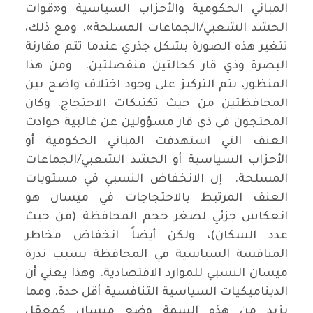
المباني الحكومية والأحزاب السياسية و«قوات
الحشد الشعبي/الجماعات المسلحة». ومع ذلك،
تتغير هذه الصورة بشكل جذري عندما تتم مقارنة
البصرة وذي قار كحالتين منفصلتين. ومن هذا
المنظور، يتم التركيز على وجود اختلاف واضح بين
المحافظتين من حيث تكتيكات الاحتجاج. وكان
المحتجون في ذي قار مسؤولين عن غالبية حوادث
العنف التي استهدفت المباني الحكومية أو
الأحزاب السياسية أو الحشد الشعبي/الجماعات
المسلحة. إن الانخفاض النسبي في مستويات
العنف المرتبط بالاحتجاجات في ميسان هو
انعكاس جزئي لصغر حجم المحافظة (من حيث
عدد السكان)، ولكن أيضاً انخفاض مخاطر
المنافسة السياسية في المحافظة بسبب ندرة
ميسان النسبي للموارد الاقتصادية. وهذا يعني أن
الديناميكيات السياسية التنافسية أقل حدة. ومما
يزيد من هذه السمة وضع ميسان كمعقل