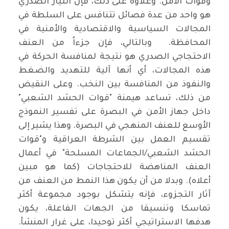
وقوات الأمن. وعلاوة على ذلك، فإن التيار الصدري
هو واحد من عدة فصائل تتنافس على السلطة في
المجالات السياسية والاقتصادية والأمنية في
المحافظة. وبالتالي، فإن جزءاً من العنف
الاحتجاجي الصدري هو نتيجة لمنافسة الحركة في
هذه المجالات، أي أنها آلية للتهديد والضغط
والنفوذ من المنافسة بين النخب. وعلى النقيض
من ذلك، تساعد هيمنة "قوات الحشد الشعبي"
داخل جهاز الأمن في البصرة على تفسير النموذج
الأوسع للعنف المنهجي في البصرة. وهذا يشير إلى
تقسيم العمل بين الشرطة العراقية و"قوات
الحشد الشعبي/الجماعات المسلحة" في أعمال
العنف المناهضة للاحتجاجات (كما هو مبين
أعلاه). وبدلا من أن يكون هذا النمط من العنف من
آثار التجزوء، فإنه يتشكل بوجود مجموعة أكثر
تماسكا وتنسيقا من الجهات الفاعلة، يكون
هدفها الاستراتيجي أكثر توحيدا، على غرار المنشأ.