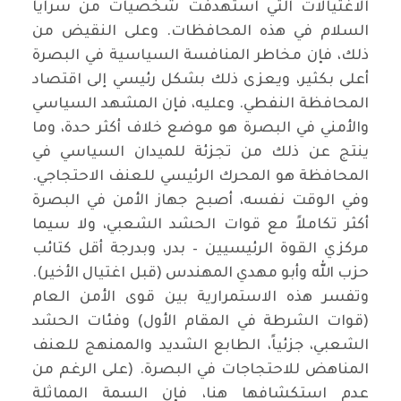
الاغتيالات التي استهدفت شخصيات من سرايا
السلام في هذه المحافظات. وعلى النقيض من
ذلك، فإن مخاطر المنافسة السياسية في البصرة
أعلى بكثير، ويعزى ذلك بشكل رئيسي إلى اقتصاد
المحافظة النفطي. وعليه، فإن المشهد السياسي
والأمني في البصرة هو موضع خلاف أكثر حدة، وما
ينتج عن ذلك من تجزئة للميدان السياسي في
المحافظة هو المحرك الرئيسي للعنف الاحتجاجي.
وفي الوقت نفسه، أصبح جهاز الأمن في البصرة
أكثر تكاملاً مع قوات الحشد الشعبي، ولا سيما
مركزي القوة الرئيسيين – بدر، وبدرجة أقل كتائب
حزب الله وأبو مهدي المهندس (قبل اغتيال الأخير).
وتفسر هذه الاستمرارية بين قوى الأمن العام
(قوات الشرطة في المقام الأول) وفئات الحشد
الشعبي، جزئياً، الطابع الشديد والممنهج للعنف
المناهض للاحتجاجات في البصرة. (على الرغم من
عدم استكشافها هنا، فإن السمة المماثلة