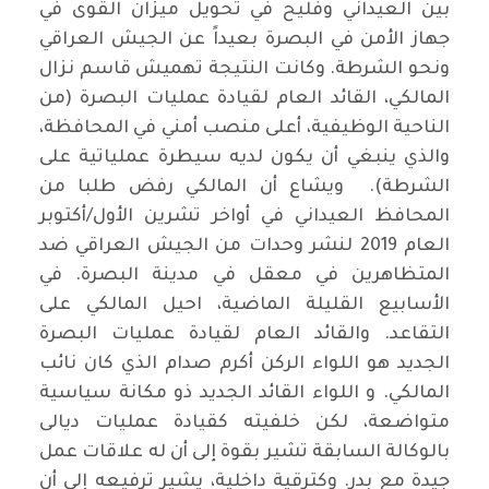
بين العيداني وفليح في تحويل ميزان القوى في
جهاز الأمن في البصرة بعيداً عن الجيش العراقي
ونحو الشرطة. وكانت النتيجة تهميش قاسم نزال
المالكي، القائد العام لقيادة عمليات البصرة (من
الناحية الوظيفية، أعلى منصب أمني في المحافظة،
والذي ينبغي أن يكون لديه سيطرة عملياتية على
الشرطة). ويشاع أن المالكي رفض طلبا من
المحافظ العيداني في أواخر تشرين الأول/أكتوبر
العام 2019 لنشر وحدات من الجيش العراقي ضد
المتظاهرين في معقل في مدينة البصرة. في
الأسابيع القليلة الماضية، احيل المالكي على
التقاعد. والقائد العام لقيادة عمليات البصرة
الجديد هو اللواء الركن أكرم صدام الذي كان نائب
المالكي. و اللواء القائد الجديد ذو مكانة سياسية
متواضعة، لكن خلفيته كقيادة عمليات ديالى
بالوكالة السابقة تشير بقوة إلى أن له علاقات عمل
جيدة مع بدر. وكترقية داخلية، يشير ترفيعه إلى أن