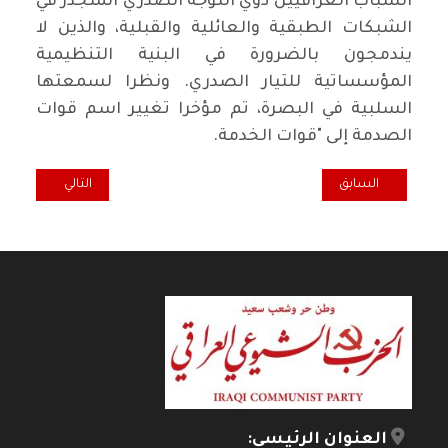
الشباب العراقيين ذوي التوجه الصدري المتجذر في
الشبكات الطبقية والعائلية والقبلية، والذين لا
يندمجون بالضرورة في البنية التنظيمية
المؤسساتية للتيار الصدري. ونظرا لسمعتها
السلبية في البصرة، تم مؤخرا تغيير اسم قوات
الصدمة إلى "قوات الخدمة.
المقال السابق: نحو – إعدام! - عقوبة الإعدام
المقال التالي: عن
السابق
التالي
العنوان الرئيسي: