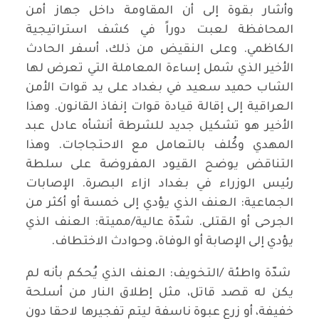
وأشار بقوة إلى أن المقاومة داخل جهاز أمن
المحافظة لعبت دوراً في كشف استراتيجية
الكاظمي. وعلى النقيض من ذلك، أسفر الحادث
الأخير الذي شمل إساءة المعاملة التي تعرض لها
الشاب حميد سعيد في بغداد على يد قوات الأمن
العراقية إلى إقالة قيادة قوات إنفاذ القانون. وهذا
الأخير هو تشكيل جديد للشرطة أنشأه عادل عبد
المهدي وكُلف بالتعامل مع الاحتجاجات. وهذا
التناقض يوضح القيود المفروضة على سلطة
رئيس الوزراء في بغداد ازاء البصرة. الإصابات
الجماعية: العنف الذي يؤدي إلى خمسة أو أكثر من
الجرحى أو القتلى. شدّة عالية/مميتة: العنف الذي
يؤدي إلى الإصابة أو الوفاة، وحوادث الاختطاف.
شدّة واطئة /التخويف: العنف الذي يُحكم بأنه لم
يكن له قصد قاتل، مثل إطلاق النار من أسلحة
خفيفة، أو زرع عبوة ناسفة ليتم تفجيرها لاحقا دون