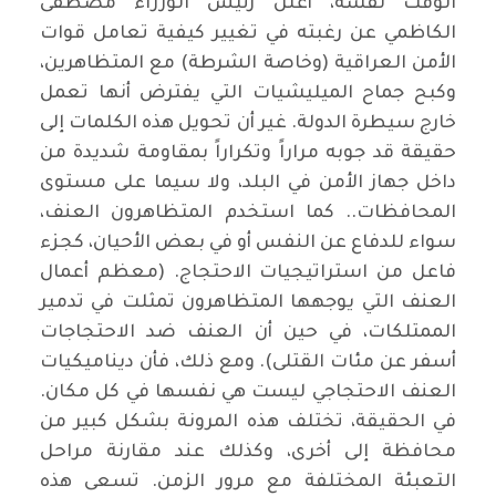
الوقت نفسه، أعلن رئيس الوزراء مصطفى
الكاظمي عن رغبته في تغيير كيفية تعامل قوات
الأمن العراقية (وخاصة الشرطة) مع المتظاهرين،
وكبح جماح الميليشيات التي يفترض أنها تعمل
خارج سيطرة الدولة. غير أن تحويل هذه الكلمات إلى
حقيقة قد جوبه مراراً وتكراراً بمقاومة شديدة من
داخل جهاز الأمن في البلد، ولا سيما على مستوى
المحافظات.. كما استخدم المتظاهرون العنف،
سواء للدفاع عن النفس أو في بعض الأحيان، كجزء
فاعل من استراتيجيات الاحتجاج. (معظم أعمال
العنف التي يوجهها المتظاهرون تمثلت في تدمير
الممتلكات، في حين أن العنف ضد الاحتجاجات
أسفر عن مئات القتلى). ومع ذلك، فأن ديناميكيات
العنف الاحتجاجي ليست هي نفسها في كل مكان.
في الحقيقة، تختلف هذه المرونة بشكل كبير من
محافظة إلى أخرى، وكذلك عند مقارنة مراحل
التعبئة المختلفة مع مرور الزمن. تسعى هذه