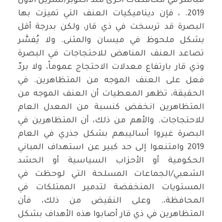
مباشر في محافظات أخرى منذ أكتوبر/تشرين الأول
2019. ، فإن ديناميكيات العنف التي تميزت بها
البصرة قد ترسخت في ذي قار، ولكن بدرجة أقل
بشكل ملحوظ في ميسان والمثنى. ولا يُفسَّر
تصاعد العنف المناهض للاحتجاجات في البصرة
وذي قار بارتفاع معدلات الاحتجاج عموماً، ولا بردّ
فعل على العنف الموجه من المتظاهرين. في
الحقيقة، تظهر المعطيات أن العنف الموجه من
المتظاهرين انخفض كنسبة من المعدل العام
للاحتجاجات. والأهم من ذلك، أن المتظاهرين في
البصرة غيروا أساليبهم بشكل جذري في العام
2019 وامتنعوا إلى حد كبير عن استهداف المباني
الحكومية أو الأحزاب السياسية أو الحشد
الشعبي/الجماعات المسلحة التي لوحظت في
المستويات المنخفضة لتدمير الممتلكات في
المحافظة،. وعلى النقيض من ذلك، فأن
المتظاهرين في ذي قار أصابوا هذه الأهداف بشكل