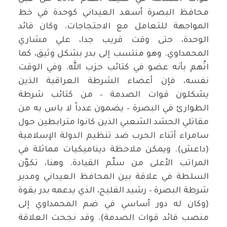
محافظ البصرة أسعد العيداني كوحدة في خط
المواجهة للتعامل مع الاحتجاجات. وكان قائد
الوحدة، حتى وقت قريب جدا، علي مشاري
المحمداوي. وهو منتسب إلى بدر بشكل وثيق، كما
اتُهم بأنه عضو في كتائب حزب الله. وفي الوقت
نفسه، فإن أعضاء الشرطة العراقية الذين
يشكلون قوات الصدمة – من كتائب شرطة
الطوارئ في البصرة – يضمون عدداً لا باس به من
مقاتلي الحشد الشعبي الذين كانوا مترابطين حول
سامراء أثناء الحرب ضد تنظيم الدولة الإسلامية
(داعش). ويمكن ملاحظة ديناميكيات مماثلة في
المراتب الأعلى من سلّم القيادة. وهنا، تكوّن
السلطة في علاقة بين المحافظ العيداني ومدير
شرطة البصرة – رشيد الفليح، الذي يدعمه بدر بقوة
(وكان له دور أساسي في ضم المحمداوي إلى
منصب قائد قوات الصدمة). وقد نجحت العلاقة