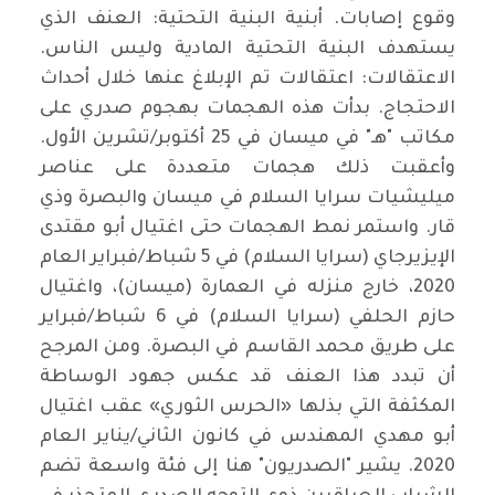
وقوع إصابات. أبنية البنية التحتية: العنف الذي
يستهدف البنية التحتية المادية وليس الناس.
الاعتقالات: اعتقالات تم الإبلاغ عنها خلال أحداث
الاحتجاج. بدأت هذه الهجمات بهجوم صدري على
مكاتب "هـ" في ميسان في 25 أكتوبر/تشرين الأول.
وأعقبت ذلك هجمات متعددة على عناصر
ميليشيات سرايا السلام في ميسان والبصرة وذي
قار. واستمر نمط الهجمات حتى اغتيال أبو مقتدى
الإيزيرجاي (سرايا السلام) في 5 شباط/فبراير العام
2020، خارج منزله في العمارة (ميسان)، واغتيال
حازم الحلفي (سرايا السلام) في 6 شباط/فبراير
على طريق محمد القاسم في البصرة. ومن المرجح
أن تبدد هذا العنف قد عكس جهود الوساطة
المكثفة التي بذلها «الحرس الثوري» عقب اغتيال
أبو مهدي المهندس في كانون الثاني/يناير العام
2020. يشير "الصدريون" هنا إلى فئة واسعة تضم