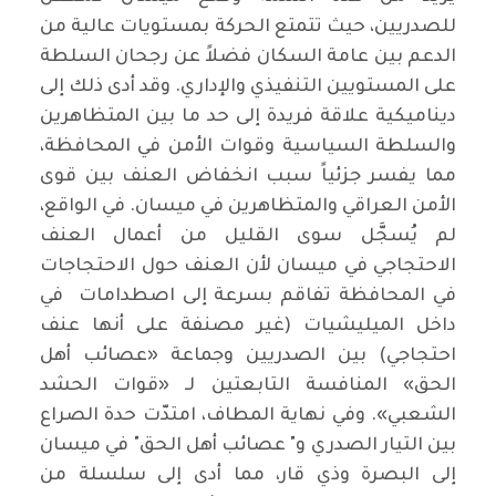
للصدريين، حيث تتمتع الحركة بمستويات عالية من
الدعم بين عامة السكان فضلاً عن رجحان السلطة
على المستويين التنفيذي والإداري. وقد أدى ذلك إلى
ديناميكية علاقة فريدة إلى حد ما بين المتظاهرين
والسلطة السياسية وقوات الأمن في المحافظة،
مما يفسر جزئياً سبب انخفاض العنف بين قوى
الأمن العراقي والمتظاهرين في ميسان. في الواقع،
لم يُسجَّل سوى القليل من أعمال العنف
الاحتجاجي في ميسان لأن العنف حول الاحتجاجات
في المحافظة تفاقم بسرعة إلى اصطدامات في
داخل الميليشيات (غير مصنفة على أنها عنف
احتجاجي) بين الصدريين وجماعة «عصائب أهل
الحق» المنافسة التابعتين لـ «قوات الحشد
الشعبي». وفي نهاية المطاف، امتدّت حدة الصراع
بين التيار الصدري و" عصائب أهل الحق" في ميسان
إلى البصرة وذي قار، مما أدى إلى سلسلة من