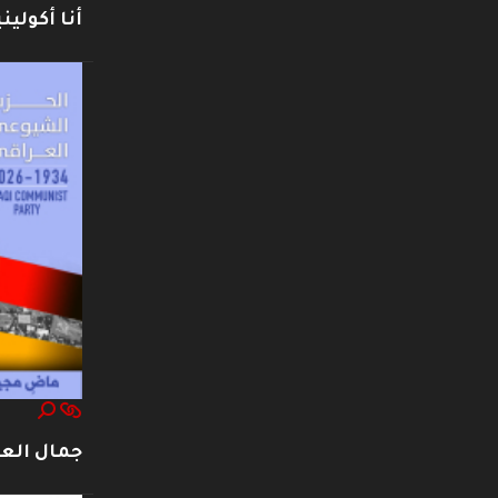
أنا أكوليني
جمال العت