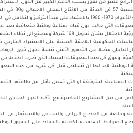
الرابع عشر من تموز بسبب الدعم الكبير من الدول الاشتراك
 المشروعات الصناعية
رسمها الحاكم الاداري الامريكي عكس فيها رؤية الاحتلال 
ياسات الحكومية اللاحقة المبنية على الاستيراد الخارجي ذ
ر الداخلي فضلا عن التدهور الأمني نتيجة دخول قوى الإرهاب
الكفؤة، وفوق كل هذه المعوقات الفساد الذي ضرب اطنابه ف
اعة الوطنية لابد لها ان تتخلص قبل كل شيء من هذه المع
مكنة
:
 الصناعية المتوقفة او التي تعمل بأقل من طاقتها التصم
ئية
.
ص من بين المشاريع الخاسرة،مع تأكيد الدور القيادي للدو
اعية
.
نبية وخاصة في القطاع الزراعي والسياحي والاستثمار في الط
 وضع الضوابط التعاقدية الكفيلة بالحفاظ على الحقوق الوط