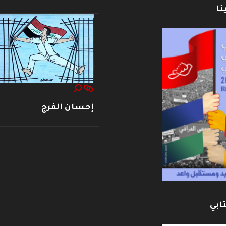
نا
إحسان الفرج
ابي