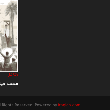
محمد حيا
l Rights Reserved. Powered by
iraqicp.com