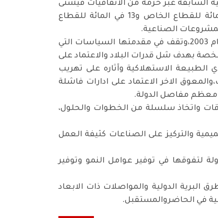
ية السابقة عبر حزمة من الاتفاقيات فيشتى
انواع الصناعات فزادت مساهمة الصناعةبنسبة 57 في المائة من الانتاج المحلي الاجمالي و30 في المائة للقطاع الخاص و13 في المائة للقطاع
.
غير أن الواقع الراهن كشف لنا الكثير من المعوقات التي حالت دون قيام صناعة وطنية متعافية بعد عام 2003،وتقف في مقدمتها السياسات التي
بشأن تحويل 169 شركة ومصنع الى نظام الخصخصة بهدف شل قدرات البلاد والاعتماد على
ي الطبيعة الاستهلاكية وآثاره على تهريب
،والمعوق الاخر الاعتماد على ادارات فاشلة
ي معظم مفاصل الدولة
.
وقات واتخاذ سلسلة من الخطوات والحلول،
يمية والتركيز على الصناعات كثيفة العمل
لة لتفوقها في توفير عوامل النمو وتوفير
رق البرية الدولية والمواصلات ذات الابعاد
نية في الحاضروالمستقبل
.