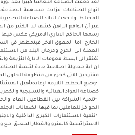
لقد حققت الصناعة انتعاشا كبيرا بعد ثورة 
المختلط، واتجهت البلاد للصناعة التصديرية للأعوام 1970- 1980 بالاعتماد على مبدأ التركيز والتكامل في
الخارج ،اما المعوق الاخر فيتمظهر في الس
العملة الى الخرج وحرمان البلد من الاستثما
تفتقر الى ابسط مقومات الادارة النزيهة و
ان اية محاولة اصلاحية جادة لتنمية الصن
مقترحين الاتي كجزء من منظومة الحلول الم
•
وضع الخطط اللازمة لإعادةتأهيل المنشئات
كصناعة المواد الغذائية والنسيجية والكهربا
•
تنمية الشراكة بين القطاعين العام والخا
الحوافز للعاملين بما فيها الضمانات الاجتم
•
تنمية الاستثمارات الكبرى الداخلية والاج
الاستراتيجية كالمترو والقطار المعلق، مع