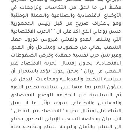
الإيراني بما فيها مخاطر الحرب والتدخل الخارجي
فضلاً الى ما لحق من انتكاسات وتراجعات في
الأوضاع الاقتصادية والصناعية والعملة الوطنية
وهو باعتراف صريح من قبل رئيس الجمهورية
حسن روحاني الذي اكد على ان " "الحرب الاقتصادية
التي يشنها العدو وتفشي فيروس كورونا جعلا
الشعب يعاني من صعوبات ومشاكل وأن العدو،
وعبر شن حرب نفسية معقدة وفرض الضغوطات
الاقتصادية، يحاول إفشال تجربة الاقتصاد غير
النفطي في إيران " ونحن بدورنا نؤكد باستمرار، أن
سياسة التخبط والعدوانية ومحاولات التدخل في
شؤون الغير بما فيها تبني سياسة تصدير الثورة
ثم السياسية غير الحكيمة للوضع الاقتصادي
والمعاشي والاجتماعي سوف يؤثر بما لا يقبل
الشك على افشال تجربة " الاقتصاد غير النفطي "
لان ايران وبخاصة الشعب الإيراني الصديق يحتاج
الى السلم والأمان والتوجه للبناء وبخاصة حياة