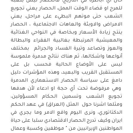
حال أي اباطرة في التاريخ، فالحصار ليس بلعبة
للمرح او قضاء الوقت الممل، الحصار يعني تجويع
الشعب حتى موتهم البطيء على مراحل، يعني
الامراض والاوبئة والعاهات الاجتماعية ، الحصار
ينتج زيادة الأسعار وبخاصة في النواحي الغذائية
والمعيشية المرتبطة بغالبية الفقراء والبطالة
والعوز وتصاعد وتيرة الفساد والجرائم بمختلف
أنواعها واشكالها، ثم هناك نتائج مدمرة ملموسة
ليس على الأوضاع الحالية فحسب بل على
المستقبل القريب والبعيد، وهذه المؤشرات دليل
دامغ على سياسة الحصار الاستعماري المدمرة
وهي مرفوضة تحت أي حجة او ادعاء لأن هدفها
تجويع الشعب وتسمين الحكام المسؤولين،
ومثلما اشرنا حول المثل (العراق) في عهد الحكم
الدكتاتوري، ونرى اليوم واقع الامر وما يجري في
ايران وكيف تدرج الحصار الاقتصادي سلبا على حياة
المواطنين الإيرانيين من " موظفين وكسبة وعمال