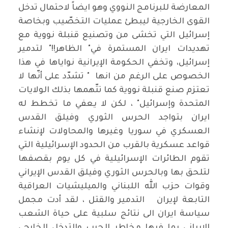
المعارضة للبرنامج النووي وهو ايضاً لاحتمال تدخل
القوى الخارجية ليبطئ عمليات التخصّيب وبخاصة
إسرائيل التي تخشى من وتصنيع قنبلة نووية مع
تهديدات ايران المستمرة في" الظاهر!!" لتدمير
إسرائيل، وتخفي الحكومة الإيرانية نواياها في هذا
الخصوص على الرغم من انها " تشدّد على أنّها لا
تعتزم صنع قنبلة نووية كما تتّهمها بذلك الولايات
المتحدة وإسرائيل" ، لكن لا يعفي ما تخطط له
ايران بتواجد الحرس الثوري وفيلق القدس
العسكري في سوريا وغيرها والمحاولات لإنشاء
قواعد عسكرية بالقرب من الحدود الإسرائيلية التي
تقوم الطائرات الإسرائيلية في كل يوم بقصفها
لتلحق بها وبالحرس الثوري وفيلق القدس الإيراني
وقوات حزب الله اللبناني والميليشيات العراقية
التابعة لإيران التدمير والقتل ، لقد أدت مجمل
سياسة ايران الى نتائج سلبية على حياة الشعب