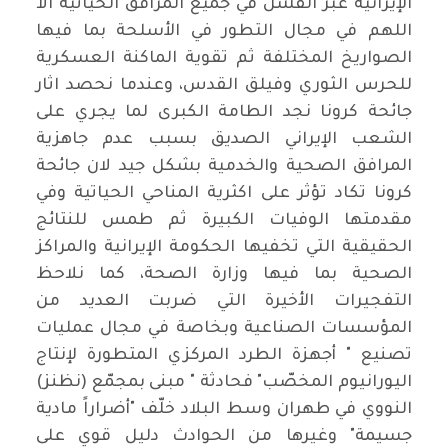
الإيرانية عبر الفشل في جميع المرافق الحياتية الا
اللهم في مجال التطور في الأسلحة بما فيها
الصواريخ المختلفة ثم تقوية الماكنة العسكرية
للحرس الثوري وفيلق القدس، وعندما نحصد اثار
جائحة كرونا نجد الطامة الكبرى لما يجري على
الشعب الإيراني الصديق بسبب عدم جاهزية
المرافق الصحية والخدمية بشكل جيد لان جائحة
كرونا تكاد تؤثر على اكثرية المناحي الحياتية وفي
مقدمتها الوفيات الكبيرة ثم طمس للنتائج
الحقيقية التي تخفيها الحكومة الإيرانية والمراكز
الصحية بما فيها وزارة الصحة، كما نلاحظ
التفجيرات الأخيرة التي ضربت العديد من
المؤسسات الصناعية وبخاصة في مجال عمليات
تصنيع " أجهزة الطرد المركزي المتطورة لإنتاج
اليورانيوم المخصّب" فحادثة " مبنى بمجمّع (نظنز)
النووي في طهران وسط البلاد خلّف "أضراراً مادية
جسيمة" وغيرها من الحوادث دليل قوي على