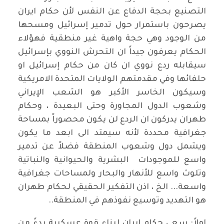
التصنيع بحجة الدفاع عن النفس لأن حكام ايران
يصرحون باستمرار حول تدمير إسرائيل ومسحها
من الوجود وهي حجة واهية غير منطقية فهؤلاء
الحكام يعرفون جيداً ان التحرش النووي بإسرائيل
سيقابله ردع نووي ان كان من حكام إسرائيل او
حلفائها وفي مقدمتهم الولايات المتحدة الامريكية
وسيكون الخاسر الأكبر هو الشعب الإيراني
وشعوب الدول المجاورة وحتى البعيدة ، وحكام
طهران يدركون ان الردع لن يكون محصوراً بمساحة
جغرافية محددة لأنه سيمتد الى ابعد ما يكون
ويشمل دول وشعوب المنطقة فضلاً عن تدمير
واسع للموجودات البشرية والحيوانية والنباتية
وتلوث واسع للأنهار والبحار ولمساحات جغرافية
واسعة... الخ ، اذن التفكير الحقيقي لحكام طهران
هو التهديد وتوسيع نفوذهم في المنطقة..
اولاً: سعي حكام إيران لبناء قوة عسكرية بدءً من