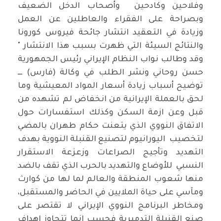
وفلاحين وكادحين وأصحاب الدخل الضعيف
وبصراحة على الفقراء والعاطلين عن العمل
وزيادة في التعقيد انتشار جائحة فيروس كورونا
والنتائج السيئة التي ظهرت بسبب هذا الانتشار "
وقد وطالب نواب النظام الإيراني رئيس الجمهورية
حسن روحاني ونشر الطلب في وكالة (فارس) ـــ
توضيح أسباب زيادة أسعار المواد المعيشية وما
لحق بالعملة الإيرانية من انخفاض لم تشهده من
قبل وعن ازمة السكن وكذلك استفسارات حول
الاتفاق النووي الذي يتعنت حكام طهران بالمضي
لتخصيب اليورانيوم لتصنيع القنبلة النووية بهدف
التهديد وتأجيج الصراعات وزعزعة الاستقرار
النسبي للأوضاع والتهديد بالحرب الذي تقف بالضد
منها شعوب المنطقة والعالم لما لها من كوارث
ومآسي على حياة الملايين في الحاضر والمستقبل،
ومخاطر البرنامج النووي الإيراني لا تقتصر على
صنع القنبلة التدميرية فحسب انما تتجاوز اهداف