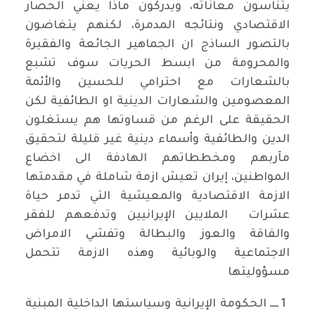
يتناسون معاناته، ويدركون ماذا يعني الحصار
الاقتصادي ونتائجه المدمرة، لكنهم يتغاضون
بالتصور الساذج ان الجماهير الجائعة والفقيرة
والمحرومة من ابسط الحريات سوف تشبع
بالشعارات مع احترامي للحسين والأئمة
المعصومين والشعارات الدينية او الطائفية لكن
الحقيقة على الرغم من قساوتها هم يستغلون
الدين والطائفية وأسماء دينية غير قليلة لتحقيق
مآربهم ومخططاتهم الهادفة الى اخضاع
المواطنين، إيران تعيش ازمة شاملة في مقدمتها
الازمة الاقتصادية والمعيشية التي تدمر حياة
عشرات الملايين الإيرانيين وتدفعهم للفقر
والفاقة والعوز والبطالة وتفشي الامراض
الاجتماعية والوبائية وهذه الازمة تتحمل
مسؤوليتها
1 ــــ الحكومة الإيرانية وسياستها الداخلية المبنية