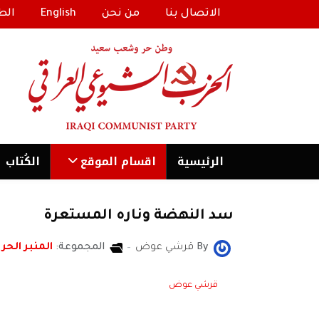
الاتصال بنا
من نحن
English
الط
الرئیسية
اقسام الموقع
الكُتاب
سد النهضة وناره المستعرة
By
قرشي عوض
المجموعة:
المنبر الحر
قرشي عوض