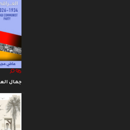
جمال العت