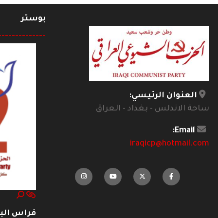
بوستر
--------------
العنوان الرئيسي:
ساحة الاندلس - بغداد - العراق
Email:
iraqicp@hotmail.com
فراس ال