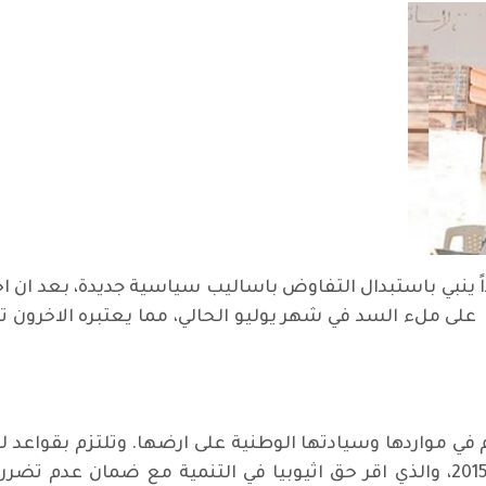
 ينبي باستبدال التفاوض باساليب سياسية جديدة، بعد ان اح
ى ملء السد في شهر يوليو الحالي، مما يعتبره الاخرون تهد
 في مواردها وسيادتها الوطنية على ارضها. وتلتزم بقواعد 
اعلان المباديء الذي تم توقيعه بينهم في 2015، والذي اقر حق اثيوبيا في التن