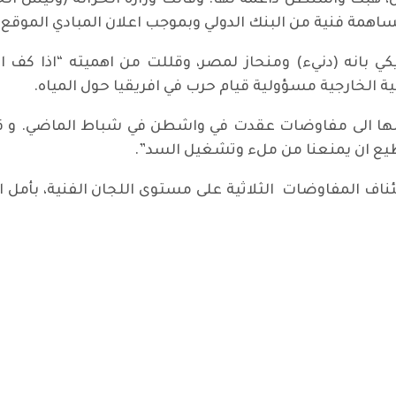
بت واشنطن داعمة لها. وقالت وزارة الخزانة (وليس الخ
ة فنية من البنك الدولي وبموجب اعلان المبادي الموقع بي
بانه (دنيء) ومنحاز لمصر، وقللت من اهميته “اذا كف الا
ة الخارجية مسؤولية قيام حرب في افريقيا حول المياه.
ها الى مفاوضات عقدت في واشطن في شباط الماضي. و قال وز
ستطيع ان يمنعنا من ملء وتشغيل السد”.
ناف المفاوضات الثلاثية على مستوى اللجان الفنية، بأمل ا