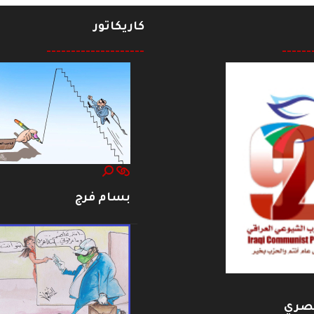
كاريكاتور
--------------------
------
بسام فرج
بصري