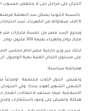
الخزان على مراحل حتى لا ينخفض منسوب الن
6 الاف ميغاواط من الكهرباء، تسد احتياجات الاستثمار والبنى التحتية، ويصدر المتبقي الى بعض الدول الافريقية. فهو اكبر مصدر للطاقة في القارة.
مليار دولار وكهرباء بقيمة 300 مليون دولار.
لذلك عبر وزير خارجية مصر امام مجلس الام
على مستوى اللجان الفنية بغية الوصول الى ا
هشاشة سياسية:
وتعيش الدول الثلاث مجتمعة اوضاعاً صعبة.
الشعبي الشهير (هوند يسا). وفي السودان 
الاسلامية، فيما تستعد لاحتمالات انفجار حد
هيكلة، وتعيش على وعود باستثمارات ومنح الخ