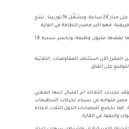
بالنسبة لاثيوبيا يشكل سد النهضة فرصتها الوحيدة لمحاربة الفقر. فهو من ناحية يوظف 8500 شخص على مدار 24 ساعة، ويشغّل 16 توربينا ، تنتج
ويحرم السد مصر من خمسة مليارات متر مكعب من المياه، ويدخلها في جفاف بعدد سنوات الملء. كما يفقدها مليون وظيفة، وتخسر بسببه 1,8
المقرر الآن استئناف المفاوضات الثلاثية
لتوقيع على اتفاق.
تجددت الثلاثاء اثر اغتيال ابنها المغني
 مصر فتواجه في سيناء تحركات التنظيمات
ة. كما تخضع اقتصادات الدول الثلاث لاعادة
د والنفوذ في القارة.