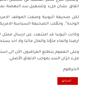
وبمجرد طرح مصر القضية في مجلس الامن، ه
اتفاق بشان ملء وتشغيل سد النهضة، بمساهم
لكن صحيفة اثيوبية وصفت الموقف الامريكي 
الوحدة”. وحمّلت الصحيفة السياسة الامريكي
وكانت اثيويبا قد امتنعت عن ارسال ممثل ل
ارضنا والماء ماؤنا والمال مالنا ولا احد ي
وعلى العموم يتطلع المراقبون الآن الى استئ
ملء خزان السد بموجب الاتفاق الأصلي.
الخرطوم
المقال السابق: الكاظمي بين فكي الرحى
السابق