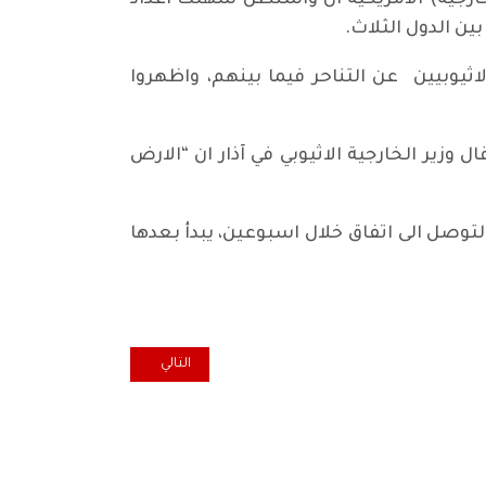
ارجية) الامريكية ان واشنطن سهلت اعداد
ن الدول الثلاث.
ثيوبيين عن التناحر فيما بينهم، واظهروا
ير الخارجية الاثيوبي في آذار ان “الارض
لتوصل الى اتفاق خلال اسبوعين، يبدأ بعدها
المقال التالي: تنظيمات البصرة 
التالي