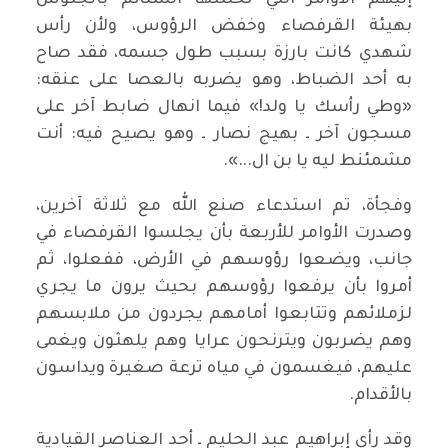
إليهم الأوامر التي تخللتها الشتائم بالجلوس
بهيئة القرفصاء وخفض الرؤوس، ولأن رأس
شهدي كانت بارزة بسبب طول جسمه، فقد صاح
به أحد الضباط، وهو يضربه بالعصا على عنقه:
«وطي رأسك يا ولد!» فيما انهال ضابط آخر على
مسجون آخر ـ بهيج نصار ـ وهو يصيح فيه: أنت
مشمئنط ليه يا بن ال...».
وفجأة، تم استدعاء صنع الله مع ثلاثة آخرين،
وصدرت الأوامر للأربعة بأن يجلسوا القرفصاء في
جانب، ويضعوا رؤوسهم في الأرض، ففعلوا، ثم
أمروا بأن يرفعوا رؤوسهم بحيث يرون ما يجري
لزملائهم وتتابعوا أمامهم يجردون من ملابسهم
وهم يضربون ويترنحون عرايا وهم يلهثون ويغمى
عليهم، فيغسمون في مياه ترعة صغيرة ويداسون
بالأقدام.
وقد رأى إبراهيم عبد الحليم ـ أحد العناصر القيادية