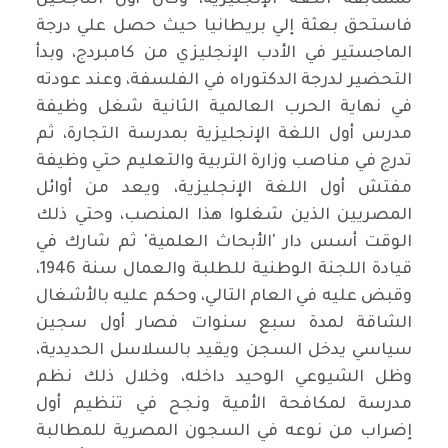
لمسابقة اللغة الإنجليزية، وكان أول الناجحين
فاستحق بعثة إلي بريطانيا حيث حصل علي درجة
الماجستير في الأدب الإنجليزي من كامبردج، وبدأ
التحضير لدرجة الدكتوراه في الفلسفة، وعند عودته
في نهاية الحرب العالمية الثانية شغل وظيفة
مدرس أول اللغة الإنجليزية بمدرسة التجارة، ثم
تدرج في مناصب وزارة التربية والتعليم حتي وظيفة
مفتش أول اللغة الإنجليزية، ويعد من أوائل
المصريين الذين شغلوا هذا المنصب، وحتي ذلك
الوقت أسس دار 'الأبحاث العلمية' ثم شارك في
قيادة اللجنة الوطنية للطلبة والعمال سنة 1946،
وقبض عليه في العام التالي، وحكم عليه بالأشغال
الشاقة لمدة سبع سنوات فصار أول سجين
سياسي يدخل السجن ويقيد بالسلاسل الحديدية،
وظل الشيوعي الوحيد داخله، وخلال ذلك نظم
مدرسة لمكافحة الأمية ونجح في تنظيم أول
إضراب من نوعه في السجون المصرية للمطالبة