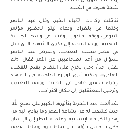
إزاء ذلك سوى أن يكتب في تقريره أن الوفاة جاءت
نتيجة هبوط في القلب.
تناقلت وكالات الأنباء الخبر، وكان عبد الناصر
وقتها في بلغراد، ودعاه تيتو لحضور مؤتمر
شيوعي، ووقف مندوب يوغسلافي وسط الجلسة
المهيبة، ووجه التحية إلى ذكرى الشهيد الذي قتل
في مصر بسبب التعذيب. وتعرض عبد الناصر
لسؤال من أحد الصحافيين عن الأمر فقال: «لم
نقتل أحداً، ومن يخرج على النظام يقدم للقضاء
العادل»، ولكنه أبرق لوزارة الداخلية في القاهرة
بإجراء تحقيق عاجل في الحادث ووقف التعذيب
وترحيل المعتقلين إلى مكان أكثر أمنا.
لقد ألقت هذه التجربة بتأثيرها الكبير على صنع الله،
حيث كشفت له عن بشاعة القهر وما يؤدي اليه من
إهدار للكرامة الإنسانية، وعلمته النظر إلى الإنسان
ككل متكامل مؤلف من نقاط قوة ونقاط ضعف