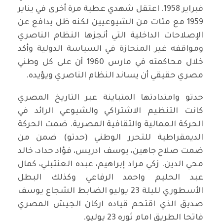
فبراير 1958. اعتقل شهدي عطية مرة أخرى في يناير
1959 مع مئات من الشيوعيين لكنه ظل يدافع عن
الإصلاحات الداخلية التي أنجزها النظام الناصري
ومواقفه غير المنحازة في السياسة الدولية وأكد
خلال محاكمته في مارس 1960 أن على كل وطني
مصري حقيقي أن يساند النظام الناصري ويؤيده.
حدتو وامتدادتها المتباينة عبر التاريخ المصري
كانت التنظيم الاشتراكي والشيوعي الرائد في
الحركة العمالية والثقافية المصرية. ضمت الحركة
الديمقراطية للتحرر الوطني (حدتو) ضمن من
ضمت صلاح جاهين، يوسف ادريس، فؤاد حداد، خالد
محي الدين. زكي مراد إبراهيم، عبده العنتبلي، كمال
عبد الحليم واحمد الرفاعي وكذلك البطل
الأسطوري لليلة 23 يوليو الضابط الشجاع يوسف
صديق الذي اقتحم قياده اركان الجيش المصري
فاتحا الطريق امام ثوره 23 يوليو.