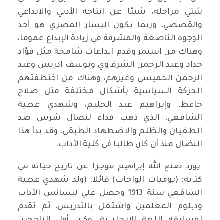
شتي مراحله، شيئا عن انتاجه الأدبي والابداعي
والقصصي، وربما يكون اليسار المصري هو أحد
الوجوه الناصعة والمشرقة في زيادة الإبداع عموما،
وهناك من استمر وقدم ابداعات شامخة مثل فؤاد
حداد وعبد الرحمن الشرقاوي ويوسف ادريس وعبد
الرحمن الخميسي وغيرهم، وهناك من اختطفتهم
الحركة السياسية بأشكال مختلفة مثل صلاح
حافظ، وإبراهيم عبد الحليم، وشهدي عطية
الشافعي، الذي ذهب فداء لنضال شرس ضد
الطغيان والظلم والاضطهاد الطبقي، وقد بدأ هذا
النضال منذ أن كان طالبا في كلية الآداب.
يورد صنع الله إبراهيم موجزا عن تاريخ حياته في
كتابه: (يوميات الواحات) قائلا: (ولد شهدي عطية
الشافعي سنة 1913 وحصل علي ليسانس الآداب
ودبلوم المعلمين واشتغل بالتدريس، ثم تقدم