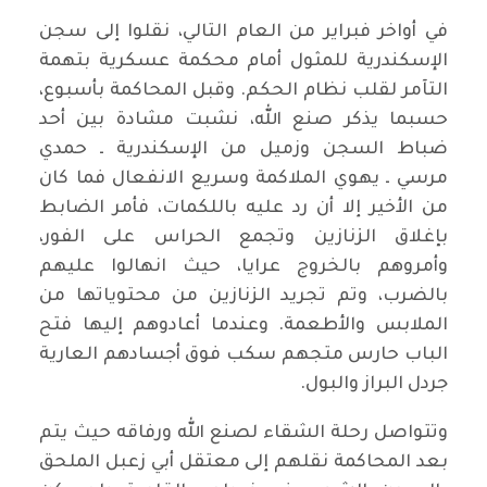
في أواخر فبراير من العام التالي، نقلوا إلى سجن
الإسكندرية للمثول أمام محكمة عسكرية بتهمة
التآمر لقلب نظام الحكم. وقبل المحاكمة بأسبوع،
حسبما يذكر صنع الله، نشبت مشادة بين أحد
ضباط السجن وزميل من الإسكندرية ـ حمدي
مرسي ـ يهوي الملاكمة وسريع الانفعال فما كان
من الأخير إلا أن رد عليه باللكمات، فأمر الضابط
بإغلاق الزنازين وتجمع الحراس على الفور،
وأمروهم بالخروج عرايا، حيث انهالوا عليهم
بالضرب، وتم تجريد الزنازين من محتوياتها من
الملابس والأطعمة. وعندما أعادوهم إليها فتح
الباب حارس متجهم سكب فوق أجسادهم العارية
جردل البراز والبول.
وتتواصل رحلة الشقاء لصنع الله ورفاقه حيث يتم
بعد المحاكمة نقلهم إلى معتقل أبي زعبل الملحق