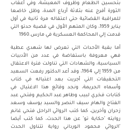
بتحسين الطعام وظروف المعيشة، وفي أعقاب
الثورة أفرج عنه بثلاثة أرباع المدة، وظل خاضعا
للمراقبة القضائية حتي اعتقاله مرة ثانية في أول
يناير 1959، وكان المتهم الأول في قضية حدتو التي
قدمت إلي المحاكمة العسكرية في مارس.1960
أما بقية الأحداث التي تعرض لها شهدي عطية
فهي معروفة باستفاضة في عدد من الأدبيات
السياسية، والشهادات التي تناولت فترة الاعتقال
من 1959 إلي 1964، وقد أعد الدكتور رفعت السعيد
التحقيقات التي أجريت بعد اغتياله في كتاب
وأسماه الجريمة، ونجد وقائع هذا الاغتيال في
كتابات فخري لبيب وطاهر عبد الحكيم وفتحي عبد
الفتاح والهام سيف النصر والسيد يوسف وسعد
زحران وآخرين، كما كتب الروائي الراحل فتحي غانم
روايته 'حكاية تو' عن هذا الحدث، كما كتب أيضا
'الروائي محمود الورداني رواية تتناول الحدث