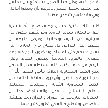
أقاموا فيه، وكان هذا الصول يستمتع بأن يجلس
على مقعد وسط العنبر ويأمرهم بأن يمكثوا أمامه،
وفي مقدمتهم شهدي عطية.
كانت تلك الفترة، حسب وصف صنع الله، قاسية
حقا، فالمكان شديد البرودة وفراشهم مكون من
«برش» من الليف وبطانية، وفرض عليهم أن
يضعوا هذا الفراش كل صباح خارج الزنازين التي
تغلق عليهم حتى المساء، ويقضون اليوم كله وهم
يقفزون كالقرود التماساً لبعض الدفء. وعلى
الرغم من منع الكتب فلم يستطع مدير السجن
منع الكتب السماوية الثلاثة فأتيح لصنع الله أن
يقرأ التوراة والإنجيل، وأن يرى العلاقة القائمة بين
الكتب السماوية الثلاثة والتجليات المختلفة
للحلم الإنساني بالعدل والمساواة، كما أن
الحكايات التاريخية في التوراة والقرآن روت عطشه
للقصص، وشطح خياله في تطوير كثير منها.