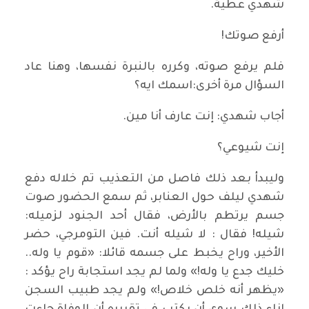
شهدي عطية.
أرفع صوتك!
فلم يرفع صوته، وكرره بالنبرة نفسها، وهنا عاد
السؤال مرة أخرى:اسمك ايه؟
أجاب شهدي: إنت عارف أنا مين.
إنت شيوعي؟
وليبدأ بعد ذلك فاصل من التعذيب تم خلاله دفع
شهدي ليلف حول العنابر، ثم سمع الحضور صوت
جسم يرتطم بالأرض، فقال أحد الجنود لزميله:
شيله! فقال : لا شيله أنت. فين التومرجي، حضر
الأخير، وراح يخبط على جسمه قائلا: «قوم يا وله..
خليك جدع يا وله!» ولما لم يجد استجابة راح يؤكد :
«يظهر أنه خلص خلاص!» ولم يجد طبيب السجن