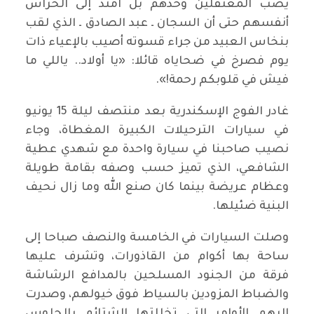
يصب المعتقلين وحدهم بل امتد إلى الحراس
أنفسهم حتى أن السجان ـ عبد الصادق ـ الذي لقب
بنخاس العبيد من جراء قسوته أصيب بالإعياء ذات
يوم فصرخ في ضحاياه قائلا: «يا أولاد.. ياللي ما
فيش في قلوبكم رحمة!».
غادر الفوج الإسكندرية بعد منتصف ليلة 15 يونيو
في سيارات الترحيلات الكبيرة المغطاة، وجاء
نصيب صاحبنا في سيارة واحدة مع شهدي عطية
الشافعي، الذي تميز حسب وصفه بقامة طويلة
وعظام عريضة بينما كان صنع الله وما زال نحيف
البنية ضئيلها.
وصلت السيارات في الخامسة والنصف صباحا إلى
ساحة بها أكوام من القاذورات، وتشرف عليها
فرقة من الجنود المسلحين بالمدافع الرشاشة
والضباط المزودين بالسياط فوق خيولهم، وصدرت