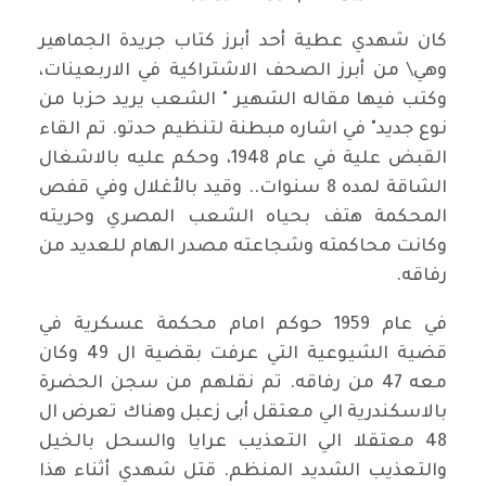
كان شهدي عطية أحد أبرز كتاب جريدة الجماهير
وهي\ من أبرز الصحف الاشتراكية في الاربعينات،
وكتب فيها مقاله الشهير " الشعب يريد حزبا من
نوع جديد" في اشاره مبطنة لتنظيم حدتو. تم القاء
القبض علية في عام 1948، وحكم عليه بالاشغال
الشاقة لمده 8 سنوات.. وقيد بالأغلال وفي قفص
المحكمة هتف بحياه الشعب المصري وحريته
وكانت محاكمته وشجاعته مصدر الهام للعديد من
رفاقه.
في عام 1959 حوكم امام محكمة عسكرية في
قضية الشيوعية التي عرفت بقضية ال 49 وكان
معه 47 من رفاقه. تم نقلهم من سجن الحضرة
بالاسكندرية الي معتقل أبى زعبل وهناك تعرض ال
48 معتقلا الي التعذيب عرايا والسحل بالخيل
والتعذيب الشديد المنظم. قتل شهدي أثناء هذا