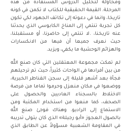
ومحاولة لتحليل الدروس المستفادة من هذه
المرحلة. القيمة الحقيقية للكتاب لا تكمن في كونه
تاريخا، وانما في دعوته إلى تكاتف الجهود لكي تكون
كل تجربة تنتمي إلى المناخ الكابوسي الذي يحدثنا
عنه تاريخنا، .لا تنتمي إلى حاضرنا، أو مستقبلنا،
حيث نعرف جميعا أن فيها من الانكسارات
والهزائم الوحشية ما يكفي، ويزيد.
لم تمكث مجموعة المعتقلين التي كان صنع الله
من بين أفرادها في الواحات كثيراً، حيث تم ترحيلهم
فجأة بعد أشهر قليلة إلى سجن القناطر الخيرية،
ووضعوا في مكان منعزل وحرموا تماما من فرصة
الاختلاط بالسجناء العاديين والحصول على
الصحف، كما منعوا من استخدام المكتبة ومن
الاستماع إلى الراديو. وهناك فوجئ صنع الله
بالصول العجوز «أبو رجيلة» الذي كان يتولى تدريبه
في المقاومة الشعبية مسؤولاً عن الطابق الذي