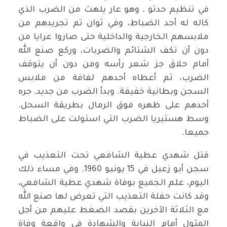
في تنظيم حدتو ـ وهو عار يلهث من الضرب الذي
كاله له أحد الضباط، وفي ثوان تم تجريدهم من
ملابسهم الخارجية والداخلية حتى صاروا عرايا من
دون أن تكف الشتائم والضربات، وركع صنع الله
أمام حلاق جز شعر رأسه ومن دون أن يتوقف
الضرب، ثم أعطاه أحدهم لفافة من ملابس
السجن وبطانية خفيفة. وبدأ الضرب من جديد. جره
أحدهم على ظهره فوق الرمال بطريقة السحل.
وسط هستيريا الضرب التي استولت على الضباط
جميعا.
قتل شهدي عطية الشافعي تحت التعذيب في
سجن أبو زعبل في 15 يونيو 1960. وفي مساء ذلك
اليوم، علم الجميع بوفاة شهدي عطية الشافعي،
وقد كانت حفلة التعذيب التي تعرض لها صنع الله
مع الثلاثة الآخرين بقصد الضغط عليهم من أجل
المثول أمام النيابة والشهادة في واقعة وفاة