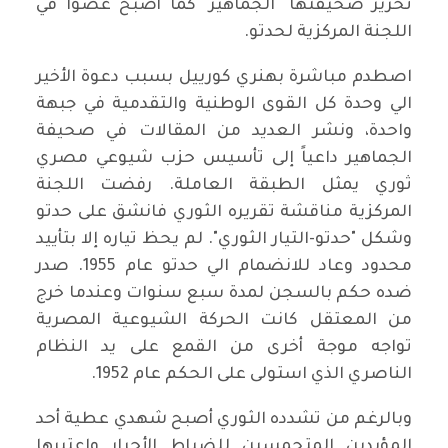
تحرير صحيفتها "الجماهير" كما أصبح عضوا في
اللجنة المركزية لحدتو.
اصطدم مباشرة بهنري كورييل بسبب دعوة الأخير
الي وحدة كل القوى الوطنية والتقدمية في جبهة
واحدة، ونشر العديد من المقالات في صحيفة
الجماهير داعياً إلى تأسيس حزب شيوعي مصري
ثوري يمثل الطبقة العاملة. رفضت اللجنة
المركزية مناقشة تقريره الثوري فانشق على حدتو
وشكل "حدتو-التيار الثوري". لم يحظ تياره إلا بتأييد
محدود وعاد للانضمام الي حدتو عام 1955. صدر
ضده حكم بالسجن لمدة سبع سنوات وعندما خرج
من المعتقل كانت الحركة الشيوعية المصرية
تواجه موجة أخرى من القمع على يد النظام
الناصري الذي استولى على الحكم عام 1952.
وبالرغم من تشدده الثوري أصبح شهدي عطية أحد
المؤيدين المتحمسين للضباط الأحرار واعتبرها