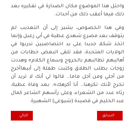
واحتل هذا الموضوع مكان الصدارة في تفكيره بعد
ذلك فيما أعقب ذلك من أحداث.
وفي هذا الخصوص، يشير إلى أن التعذيب لم
يتوقف بعد مصرع شهدي عطية في أبي زعبل وإنما
اتخذ شكلا جديدا على يد اختصاصيين تدربوا في
الولايات المتحدة، فقد تلقى البعض خطابات من
أهاليهم تطالبهم بالخروج وسماع الكلام» وهددت
زوجات بطلب الطلاق وكتبت طفلة إلى أبيهاأخرج
من أجلي ومن أجل ماما.. قالوا لي أنك لا تريد أن
تخرج لأنك تكرهنا.. أنا أكرهك». بعد وفاة عطية،
رثاه عدد من الشعراء، وعلى رأسهم الشاعر كمال
عبد الحليم في قصيدة (شيوعي) الشهيرة.
المقال السابق: متهم سوداني في لاهاي
المقال التالي: خي
السابق
التالي