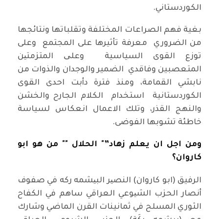
الكوردستاني.
بغية فهم الصراعات المختلفة وتقلباتها ونتائجها
من الضروري معرفة تأثيرها على المجتمع وعلى
توزع القوى السياسية وعلی المتزمتین
المتعصبين وفاقدي الضمير والوجدان والذوات من
نابشي القمامة، ومنذ فترة دأبت احدى القوى
الكوردستانية استخدام الكلام الجارح والخشن
والنهج القذر، وتلك الاعمال انعكاس لسياسة
خاطئة تشوبها الفوضى.
ومن اجل ان يعلم زهاد”" الحلال "" من هو ابو
كاروان؟
الرفيق (ابو كاروان) النصیر البیشمه ركه في صفوف
أنصار الحزب الشیوعي العراقي ساهم في الكفاح
الثوري المسلح في ثمانينات القرن الماضي وشارك