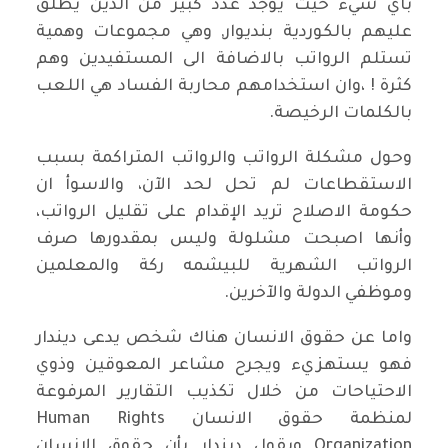
باي شيء حيث يوجد عدد كبير من الذين يطلق
عليهم بالكوردية بنديوار, وهي مجموعات وهمية
تستلم الرواتب بالاضافة الى المستفيدين وهم
كثرة ! ،وان استخدامهم محاربة الفساد هي اللعب
بالكلمات الرخيصة.
وحول مشكلة الرواتب والرواتب المتراكمة بسبب
الاستقطاعات لم تحل لحد الآن، والاسوأ ان
حكومة الاصلاح تريد الإقدام على تقليل الرواتب،
وأنها اصبحت مشلولة وليس بمقدورها صرف
الرواتب الشهرية للبيشمه ركة والمعلمين
وموظفي الدولة والآخرين.
واما عن حقوق الانسان هناك شخص يدعى ديندار
فهو يستهزيء ويجرح مشاعر المعوقين وذوي
الاحتياحات من خلال تكذيب التقارير المرفوعة
لمنظمة حقوق الانسان Human Rights
Organization ويقول ديندار بأن حقوق الانسان