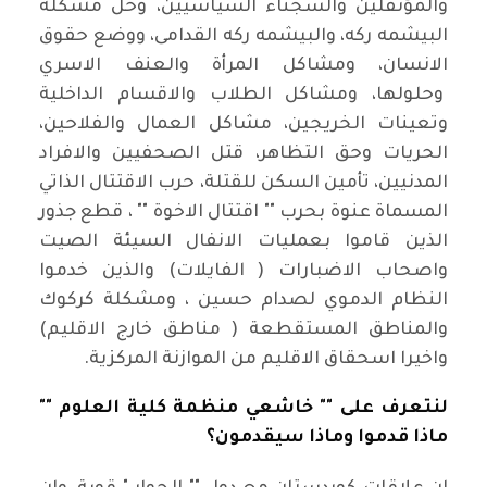
والمؤنفلين والسجناء السياسيين، وحل مشكلة
البيشمه ركه، والبيشمه ركه القدامى، ووضع حقوق
الانسان، ومشاكل المرأة والعنف الاسري
وحلولها، ومشاكل الطلاب والاقسام الداخلية
وتعينات الخريجين، مشاكل العمال والفلاحين،
الحريات وحق التظاهر، قتل الصحفيين والافراد
المدنيين، تأمين السكن للقتلة، حرب الاقتتال الذاتي
المسماة عنوة بحرب "" اقتتال الاخوة "" ، قطع جذور
الذين قاموا بعمليات الانفال السيئة الصيت
واصحاب الاضبارات ( الفايلات) والذين خدموا
النظام الدموي لصدام حسين ، ومشكلة كركوك
والمناطق المستقطعة ( مناطق خارج الاقليم)
واخيرا اسحقاق الاقليم من الموازنة المركزية.
لنتعرف على "" خاشعي منظمة كلية العلوم ""
ماذا قدموا وماذا سيقدمون؟