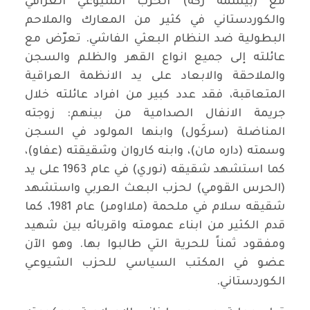
مع (بيشمه ركَة) الحزب الشيوعي العراقي
والكوردستاني في كثير من المعارك والملاحم
البطولية ضد النظام البعثي الفاشي. تعرّض مع
عائلته إلى جميع انواع القهر والظلم والسجن
والملاحقة والابعاد على يد الانظمة العراقية
المتعاقبة، فقد عدد كبير من افراد عائلته خلال
جريمة الانفال الصدامية من بينهم: زوجته
المناضلة (سركَول) وابنها المولود في السجن
وسمته (داره مان)، وابنه كاروان وشقيقته (عفاو)،
كما استشهد شقيقه (نوري) في عام 1963 على يد
(الحرس القومي) لحزب البعث العربي واستشهد
شقيقه سلام في ملحمة (ملااومر) عام 1981، كما
قدم الكثير من ابناء عمومته واقربائه بين شهيد
ومفقود ثمناً للحرية التي طالبوا بها. وهو الآن
عضو في المكتب السياسي للحزب الشيوعي
الكوردستاني.