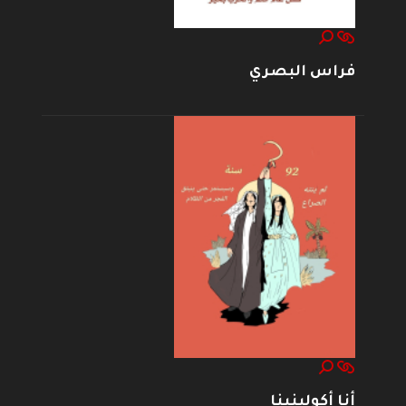
فراس البصري
أنا أكولينينا