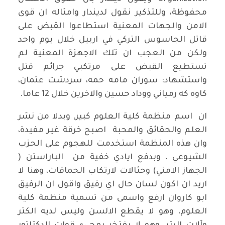
محفوظة، وللتذكير نقول لديندار وامثاله ان قوى
الامن والجهات المعنية استطاعوا القبض على
قاتل الجاسوس التركي في اربيل خلال يوم واحد
ولكن من العجب ان تلك الاجهزة المعنية لم
تستطيع القبض على مرتكبي جرائم قتل
واستشهاد: سوران مامه حمه، سردشت عثمان،
كاوه كه رمياني ووداد حسين والاخرين خلال 12 عاما.
ان اسم منظمة كلية العلوم كبير, وبدلا من نشر
العلم والحقائق والمحبة اصبح خرقة غير مفيدة،
وان هذه المنظمة استخدمت للهجوم على الحزب
الشيوعي ، وبدفع ايادي خفية من الباراستن (
الجهاز الامني) وحثالات لارتكاب الحماقات، وهنا لا
اريد ان اكون لسان حال اي رفيق واقول ان الرفيق
ابو كاروان ارفع واسمى من تسمية منظمة كلية
العلوم، وهو لا يقطع الالسن وليس لديه الكتر