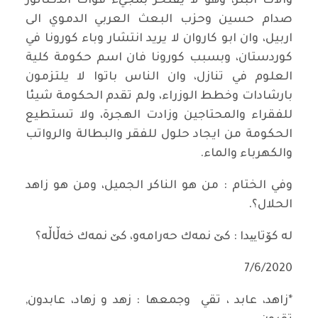
وآلات البتر، وهو لا يفتخر بمجيء قوات الدكتاتور
صدام حسين وحزب البعث العربي الدموي الى
اربيل، وان ابو كاروان لا يريد انتشار وباء كورونا في
كوردستان، وبسبب كورونا فان اسم حكومة كلية
العلوم في تنازل، وان الناس باتوا لا يلتزمون
بارشادات وخطط الوزراء، ولم تقدم الحكومة شيئا
للفقراء والمحتاجين وزادت الهجرة، ولا تستطيع
الحكومة من ايجاد حلول للفقر والبطالة والرواتب
والكهرباء والماء.
وفي الختام : من هو الناكر الجميل، ومن هو زاهد
الحلال؟.
له‌ كۆتاییدا : كێ نمه‌ك حه‌رامه‌و، كێ نمه‌ك خه‌ڵاڵه‌؟
7/6/2020
*زاهد، عابد ، تقي وجمعها : زهد و زهاد، عابدون,