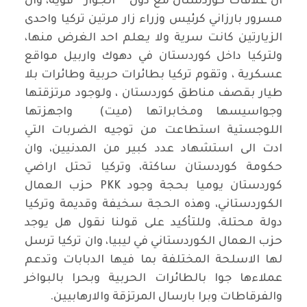
ان علاقات كوردستان مع دول "" الجوار " قوية، وان
مسرور بارزاني كرئيس وزراء زار مرتين تركيا واحدى
الزيارتين كانت سرية ولا يعلم احد الغرض منها،
ولتركيا داخل كوردستان في دهوك واربيل مواقع
عسكرية ، وتقوم تركيا بطائرات حربية وطائرات بلا
طيار بقصف مناطق كوردستان ، ولوجود مرتزقتها
وجواسيسها ومخابراتها (ميت) واجهزتها
اللوجستية استطاعت من توجيه الضربات التي
ادت الى استشهاد عدد كبير من المدنيين، وان
حكومة كوردستان ساكتة، وتركيا تحتل اراضي
كوردستان يوميا بحجة وجود PKK حزب العمال
الكوردستاني، وهذه الحجة سخيفة وقديمة وتركيا
دولة محتلة، وللتأكيد على قولنا نقول هل يوجد
حزب العمال الكوردستاني في ليبيا، وان تركيا ترسل
لها الاسلحة المختلفة بما فيها الدبابات وتدعم
عملاءها جوا بالطائرات الحربية وبحرا بالبواخر
والفرقاطات وبرا بارسال المرتزقة والارهابيين.