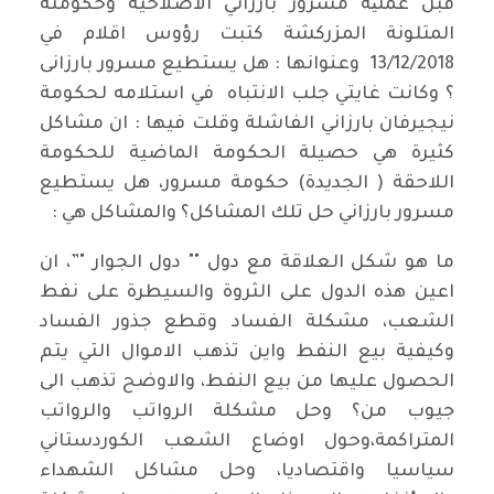
قبل عملیة مسرور بارزاني الاصلاحية وحكومته
المتلونة المزركشة كتبت رؤوس اقلام في
13/12/2018 وعنوانها : هل يستطيع مسرور بارزانى
؟ وكانت غايتي جلب الانتباه في استلامه لحكومة
نيجيرفان بارزاني الفاشلة وقلت فيها : ان مشاكل
كثيرة هي حصيلة الحكومة الماضية للحكومة
اللاحقة ( الجديدة) حكومة مسرور، هل يستطيع
مسرور بارزاني حل تلك المشاكل؟ والمشاكل هي :
ما هو شكل العلاقة مع دول "" دول الجوار "”، ان
اعين هذه الدول على الثروة والسيطرة على نفط
الشعب، مشكلة الفساد وقطع جذور الفساد
وكيفية بيع النفط واين تذهب الاموال التي يتم
الحصول عليها من بيع النفط، والاوضح تذهب الى
جيوب من؟ وحل مشكلة الرواتب والرواتب
المتراكمة،وحول اوضاع الشعب الكوردستاني
سياسيا واقتصاديا، وحل مشاكل الشهداء