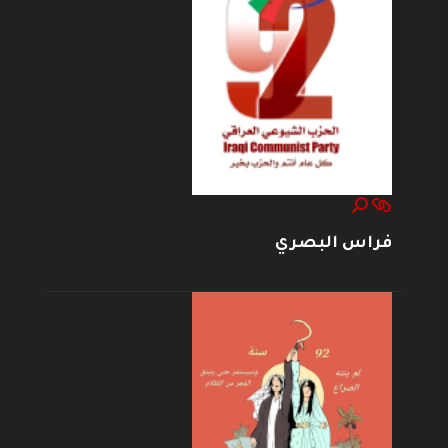
فراس البصري