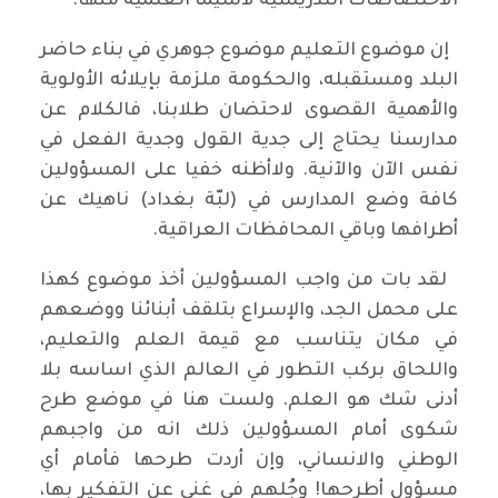
الاختصاصات التدريسية لاسيما العلمية منها.
إن موضوع التعليم موضوع جوهري في بناء حاضر
البلد ومستقبله، والحكومة ملزمة بإيلائه الأولوية
والأهمية القصوى لاحتضان طلابنا، فالكلام عن
مدارسنا يحتاج إلى جدية القول وجدية الفعل في
نفس الآن والآنية. ولاأظنه خفيا على المسؤولين
كافة وضع المدارس في (لبّة بغداد) ناهيك عن
أطرافها وباقي المحافظات العراقية.
لقد بات من واجب المسؤولين أخذ موضوع كهذا
على محمل الجد، والإسراع بتلقف أبنائنا ووضعهم
في مكان يتناسب مع قيمة العلم والتعليم،
واللحاق بركب التطور في العالم الذي اساسه بلا
أدنى شك هو العلم. ولست هنا في موضع طرح
شكوى أمام المسؤولين ذلك انه من واجبهم
الوطني والانساني، وإن أردت طرحها فأمام أي
مسؤول أطرحها! وجُلهم في غنى عن التفكير بها،