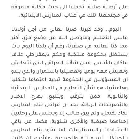
على أرضية صلبة، تحملنا الى حيث مكانة مرموقة
في مجتمعنا، تلك هي أعتاب المدارس الابتدائية.
اليوم.. وقد كبرنا، صرنا نعاني من أجل أولادنا
مآسي التعليم وماوصل اليه من وضع مزرٍ، أكثر
مما كنا نعانيه في صغرنا، رغم أن بلدنا اليوم بات
يستظل بحكومة منتخبة وحكم ديمقراطي خلاف
ماكان بالأمس. فمن شأننا العراقي الذي نتعايش
ونعيش معه يوميا وتفصيليا باستمرار، والذي يبدو
ان المسؤولين في الحكومة تبديه اهتماما شكليا
وهامشيا، هو شأن التعليم في المدارس الابتدائية
والثانوية. فمن يترقب ويتتبع بهرج الاخبار
والتصريحات الرنانة، يجد ان مراحل بناء المدارس
تكاد تكتمل، ولم يبق طالب إلا ويجلس على رحلتين
إحداهما صيفية والأخرى شتوية، فضلا عن باقي
الاحتياجات والمستلزمات. اما عقود بناء المدارس
بالهياكل الاسمنتية والحديدية -ولاأدري ان كانت