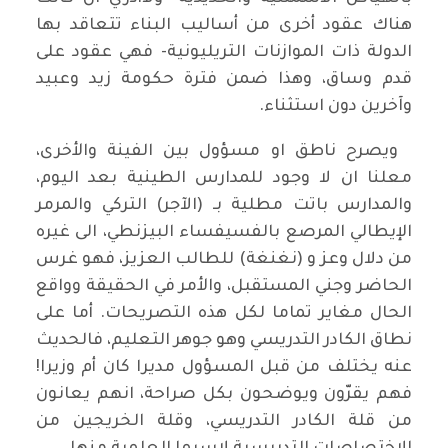
هناك عقود أخرى من أساليب البناء تتعاقد بها
الدولة ذات الموازنات التريليونية- فهي عقود على
قدم وساق، وهذا ضمن فترة حكومة زيد وعبيد
وآخرين دون استثناء.
ويصرح ناطق او مسؤول بين الفينة والأخرى،
معلنا ان لا وجود للمدارس الطينية بعد اليوم،
والمدارس باتت مطلية بـ (الآجر) التركي والمرمر
الإيطالي المرصع بالفسيفساء البيزنطي، الى غيره
من دلال وعز و (نغنغة) للطالب العزيز، فهو غرس
الحاضر وجني المستقبل، والأمر في الحقيقة وواقع
الحال مغاير تماما لكل هذه التصريحات. أما على
نطاق الكادر التدريسي وهو جوهر التعليم، فالحديث
عنه يختلف من قبل المسؤول مديرا كان أم وزيرا!
فهم يقرّون ويوضحون بكل صراحة، انهم يعانون
من قلة الكادر التدريسي، وقلة الخريجين من