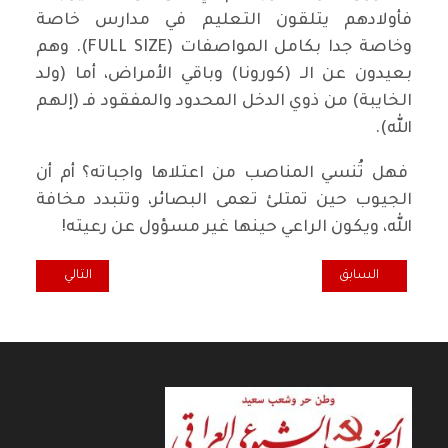
فأولادهم يتلقون التعليم في مدارس خاصة
وخاصة جدا بكامل المواصفات (FULL SIZE). وهم
بعيدون عن الـ (كورونا) وباقي الأمراض، أما (ولد
الخايبة) من ذوي الدخل المحدود والمفقود فـ (إلهم
الله).
فهل تُنسي المناصب من اعتلاها واجباته؟ أم أن
الجيوب حين تمتلئ تعمى البصائر، وتتبدد مخافة
الله، ويكون الراعي حينها غير مسؤول عن رعيته!
المقال السابق: الاحتلال الانكلو امريكي للعراق عام 2003 وما ترتب عليه من فوضى داخلية وغياب السيادة
المقال التالي: الف
السابق
التالي