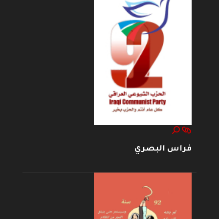
فراس البصري