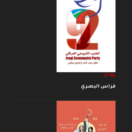
فراس البصري