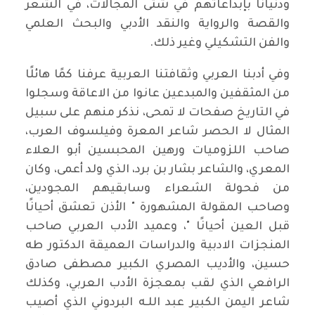
ودنيانا بإبداعاتهم في شتى المجالات، في الشعر
والقصة والرواية والنقد الأدبي والبحث العلمي
والفن التشكيلي وغير ذلك.
وفي أدبنا العربي وثقافتنا العربية عرفنا كمًا هائلًا
من المثقفين والمبدعين عانوا من الاعاقة وسجلوا
في التاريخ صفحات لا تمحى، نذكر منهم على سبيل
المثال لا الحصر شاعر المعرة وفيلسوف العرب،
صاحب اللزوميات ورهين المحبسين أبو العلاء
المعري، والشاعر بشار بن برد، الذي ولد أعمى، وكان
من فحولة الشعراء وسابقيهم المجودين،
وصاحب المقولة المشهورة " الأذن تعشق أحيانًا
قبل العين أحيانًا "، وعميد الأدب العربي صاحب
المنجزات الادبية والدراسات العميقة الدكتور طه
حسين، والأديب المصري الكبير مصطفى صادق
الرافعي الذي لقب بمعجزة الأدب العربي، وكذلك
شاعر اليمن الكبير عبد اللـه البردوني الذي أصيب