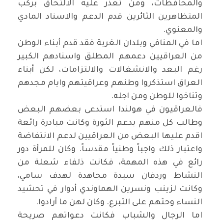
والمحافظات، ومن تعذر عليه الالتحاق بركب
المتظاهرين الثائرين قدم الدعم والاسناد المادي
والمعنوي.
اما في المنافي وبلدان الغربة فقد قدم أبناء الوطن
من العراقيين دعمهم المطلق واسنادهم الكبير
رغم البعد والانشغالات والالتزامات، لكن أبناء
العراق استذكروا وطنهم وعراقيتهم وايام مجدهم
وتناخوا للوطن ومن اجله.
فالعراقيون في هولندا استدعى بعضهم البعض
وطالب كل منهم بدعم الثورة وكانت مبادرة رائعة
اقدم عليها البعض من العراقيين لدعم الانتفاضة
واعتبار ذلك واجباً وطنياً مقدساً. وكان للمرأة دور
رائع في هذه المهمة، فكانت ذلفاء شعلة من
النشاط وردفان سيدة مجاهدة لهدف سامي،
وكانت لزينب ونسرين الهماوندي أدوار في تحشيد
النساء وحثهم على التبرع. وكان لهن ما أرادوا.
اما الرجال والشباب فكانت دعواتهم صريحة