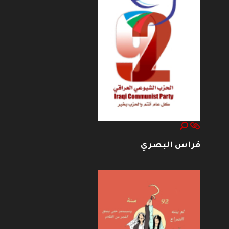
فراس البصري