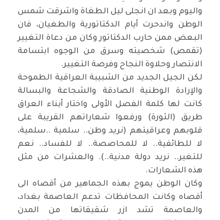
واليوم وبعد ان انجلى ليل الطغاة واشرقت شمس
الوطن واندحرت أيام الدكتاتورية والطغيان، فان
البعض ممن حارب الدكتاتور وكان من دعاة التغيير
(تقمص) شخصيته وسرق من الوجوه ابتسامة
الانتصار وحلاوة النجاح وفرصة التغيير.
لكن الجيل الجديد من الشبيبة العراقية الطموحة
والإرادة الوطنية الصادقة والشجاعة والبسالة
كانت لها كلمة الفصل الأولى واختار أبناء العراق
طريق (الثورة) ورفعوا شعاراتهم القريبة على
قلوبهم وعراقيتهم (نريد وطن.. سلمية ..سلمية،
لا للطائفية.. لا للمحاصصة.. لا للفساد.. نعم
للتغير.. نريد دولة مدنية..). والعشرات من مثل
هذه الشعارات.
وكان الوطن يموج بهذه الجماهير من أقصاه الى
أقصاه وكانت المحافظات تدعم العاصمة بغداد،
والعاصمة تشد ازر شقيقاتها من المدن