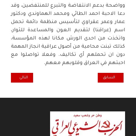
وواضحة بدعم الانتفاضة والتبرع للمنتفضين، وقد
دعا الاحبة احمد الطائي ومحمد الهماوندي ودكتور
عمار وعمر عقراوي لتأسيس منظمة دائمة تحمل
اسم (عراقنا) لتقديم العون والمساعدة للثوار،
واتخذت من احدى الورش مكانا لهذه المؤسسة،
كذلك تبنت محامية من أصول عراقية انجاز المهمة
دون ان تحملهم أي تكاليف. وفعلا تواصلوا مع
احبتهم في العراق وقلوبهم معهم.
المقال السابق: الانتفاضة تتصاعد امام الصمت الوحشي! "1"
المقال التالي: ماذا تعلمنا من انت
السابق
التالي