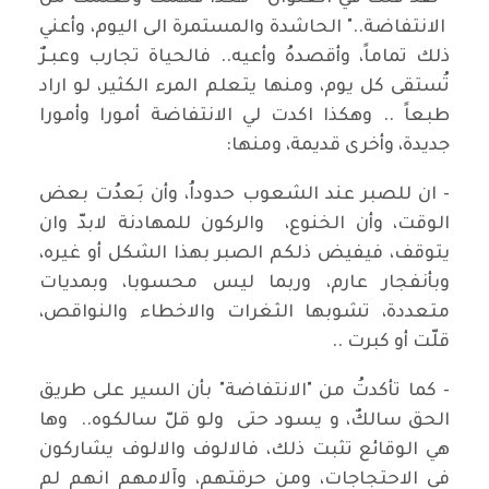
الانتفاضة.." الحاشدة والمستمرة الى اليوم، وأعني
ذلك تماماً، وأقصدهُ وأعيه.. فالحياة تجارب وعبـرٌ
تُستقى كل يوم، ومنها يتعلم المرء الكثير، لو اراد
طبعاً .. وهكذا اكدت لي الانتفاضة أمورا وأمورا
جديدة، وأخرى قديمة، ومنها:
- ان للصبر عند الشعوب حدوداُ، وأن بَعدُت بعض
الوقت، وأن الخنوع، والركون للمهادنة لابدّ وان
يتوقف، فيفيض ذلكم الصبر بهذا الشكل أو غيره،
وبأنفجار عارم، وربما ليس محسوبا، وبمديات
متعددة، تشوبها الثغرات والاخطاء والنواقص،
قلّت أو كبرت ..
- كما تأكدتُ من "الانتفاضة" بأن السير على طريق
الحق سالكٌ، و يسود حتى ولو قلّ سالكوه.. وها
هي الوقائع تثبت ذلك، فالالوف والالوف يشاركون
في الاحتجاجات، ومن حرقتهم، وآلامهم انهم لم