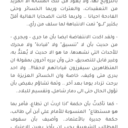
بالترويج لها، ولا يعود من تلك المسألة ألا المزيد
من التعقيدات، والعثرات وربما الخسائر وحتى
الفادحة احيانا .. ولربما كانت الضحايا الغالية أقلّ
بكثير "لــو" تمت الانتباهة لما سلف من رأي..
- ولقد اكدت الانتفاضة ايضا بأن ما جرى – ويجري -
من حديث بأن لا "تنسيق" ولا "قيادة" ولا محرك
للأحداث التي نشهدها، ما هو الا حديث لا يُعتدُّ به،
وغير قابل للتصديق، حتى وأن برره آخرون بمقولة ان
المتظاهرين سيفرزون قياداتهم لاحقا!!.. ولا احد
يدرى متى وكيف، خاصة وان الخسائر العزيزة ما
برحت تزداد يوما بعد آخر .. وثمة تشاؤم بغيض بأن
تؤول الحال حتى الى دمار شامل، وتقسيم للبلاد..
- كما تأكدتُ بأن حكمة "اذا اردتَ ان تطاع، فأمر بما
هو مستطاع" المنسوبة للأمام علي أبن أبي طالب،
حكمة جديرة بالأعتماد.. وأضيف بأن سقوف
المطالب الشعبية يجب ان يأخذ بعين الاعتبار –