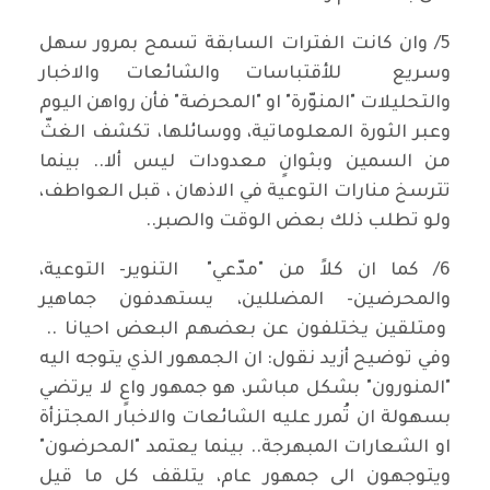
5/ وان كانت الفترات السابقة تسمح بمرور سهل
وسريع للأقتباسات والشائعات والاخبار
والتحليلات "المنوّرة" او "المحرضة" فأن رواهن اليوم
وعبر الثورة المعلوماتية، ووسائلها، تكشف الغثّ
من السمين وبثوانٍ معدودات ليس ألا.. بينما
تترسخ منارات التوعية في الاذهان ، قبل العواطف،
ولو تطلب ذلك بعض الوقت والصبر..
6/ كما ان كلاً من "مدّعي" التنوير- التوعية،
والمحرضين- المضللين، يستهدفون جماهير
ومتلقين يختلفون عن بعضهم البعض احيانا ..
وفي توضيح أزيد نقول: ان الجمهور الذي يتوجه اليه
"المنورون" بشكل مباشر، هو جمهور واعٍ لا يرتضي
بسهولة ان تُمرر عليه الشائعات والاخبار المجتزأة
او الشعارات المبهرجة.. بينما يعتمد "المحرضون"
ويتوجهون الى جمهور عام، يتلقف كل ما قيل