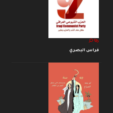
فراس البصري