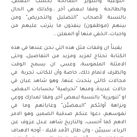
"التوعية والتنوير" الصالحة بحسب البعض،
والطالحة وفقا لبعض آخر ..وكذلك هي الحال
بالنسبة لأصحاب "التضليل والتحريض" ومن
بينهم (موظفون) ينفذون ما يترتب عليهم من
واجبات، الخفي منها أو المعلن ..
يقيناً ان وقفات مثل هذه التي نحن عندها في هذه
الكتابة تحتاج لمزيد ومزيد من التفاصيل، وحتى
الامثلة الملموسة، وعسى ان يسمح الوقت
والظرف لاتمام ذلك، خاصة وأن للكاتب تجربة في
مجالات كالتي يتحدث عنها، وهو شاهد عيان في
حالات عديدة، ومنها "تحرضية" بحسابات البعض،
او "تنويرية" بالنسبة لبعض آخر، وفقا لمدارك ووعي
ونزاهة أولئكم "البعضيّن" وغاياتهم وما في
نفوسهم، دعوا عنكم صدقية الضمير، وهو الامر
الاهم كما أحسب، والتاريخ شاهد عـدل عزوف عن
الرياء، سيبيّن - وان طال الأمد قليلا - أوجه الاهداف