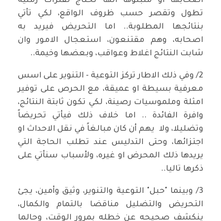
اصحابها او متبنوها انها تحتاج لفترات زمنية
تطول وتقصر حسب ظروف الواقع، لكي تأتي
بنتائجها المطلوبة.. اما التحريض فيريد به
اصحابه، وهم مقتنعون، استعجال الامور وان
شابت النتائج اغلاط وعواقب، وبعضها وخيمة..
2/ وفي ذلك الاطار تركز التوعية - التنوير على اسس
معرفية بسيطة او عميقة، مع الحرص على توفير
امثلة وملموسيات رصينة، لكي تكون ثابتة النتائج،
وافرة الفائدة .. اما خلاف ذلك فيأتي تحريضاً
وتضليلا، ولا يهم أن كان مبالغاً في نقل الاحداث او
اجتزائها، وحتى التدليس عند تطلب الحاجة التي
يريدها ذلك المحرض او غيره، ولأسباب سنأتي على
ذكرها تاليا..
3/ وبينما "حبل" التوعية والتنوير، وثيق وأمين، يجئ
التحريض والتضليل مناقضا بالتمام والكمال،
ينكشف صحيحه عن خطله بمرور الوقت، وحالما