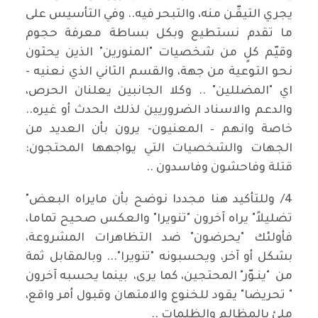
يجري التيقّـن منه، والتبحر فيه.. وفي التأسيس على
ما تقدم نستطيع وبكل بساطة معرفة حجوم
وقيّم كلٍ من شخصيات "المنورين" الذين يحثون
نحو التوعية من جهة، والقسم الثاني الذي نعنيه -
اي "المضللين" .. وكلا الجانبين يعلنان الحرص،
والدعم والاسناد الضروريين لذلك الحدث أو غيره..
خاصة وانهم – المعنيون- يرون بأن العديد من
الجهات والشخصيات التي يواجهها المحتجون:
قتلة وفاحشون وفاسدون ..
4/ وللتأكيد هنا مجددا نوضح بأن مايراه البعض"
تضليلاً" يراه آخرون "تنويرا" والعكس صحيح تماما،
فأولئك "يحرضون" ضد التظاهرات المشروعة،
بشكل أو آخر، ويحسبونه "تنويرا"... وبالمقابل ثمة
من "ينـوّر" المحتجين، كما يرى، بينما يحسبه آخرون
" تحريضا" يقود للخنوع والامتهان وقبول أمر واقع،
ملئ بالمظالم والظلمات ..