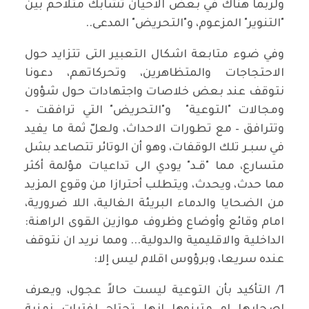
ولربما هناك في بعض الاحيان تشابك متلاحم بين
"التنوير" المزعوم، و"التحريض" المدعى..
وفي ضوء متابعة اشكال التعبير التى تتزايد حول
الاحتجاجات والمتظاهرين، وتحركاتهم، دعونا
نتوقف عند بعض خلاصات واجتهادات حول شؤون
ومجالات "التوعية" و"التحريض" التي ترافقت –
وتترافق – مع تطورات الاحداث، ولعلّ ثمة ما يفيد
في سبـر تلك الوقفات، وهو أن الوتائر تتصاعد بشل
متسارع، مما "قـد" يودي الى تداعيات مؤلمة أكثر
مما حدث، ويحدث، ويتطلب أحترازا من وقوع المزيد
من الضحايا والدماء البريئة الغالية، اللا ضرورية،
امام وقائع وأوضاع وظروف موازين القوى الراهنة:
الداخلية والاقليمية والدولية... ومما نريد ان نتوقف
عنده سريعا، وبرؤوس اقلام ليس إلا:
1/ التأكيد بأن التوعية ليست حالاً عجول، ويعرف