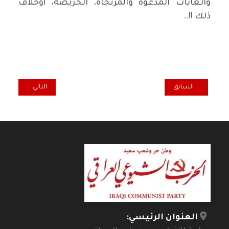
والغايات المدعوّة والمرتجاة، الحريصة، أوخلاف
ذلك !!..
المقال السابق: آختزال وطن؟!
المقال التالي: س
السابق
التالي
العنوان الرئيسي: