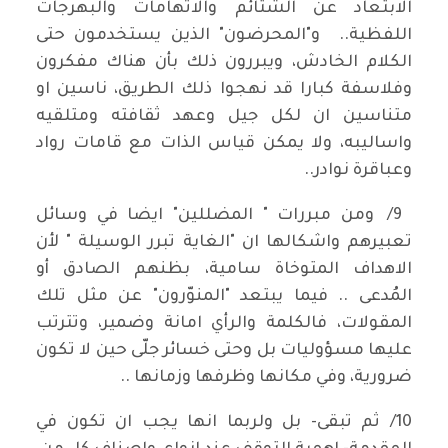
الابتعاد عن الشتائم والاتهامات والبهرجات
اللفظية.. و"المحرضون" الذين يستخدمون حتى
الكلام الخادش، ويبررون ذلك بأن هناك مفكرون
وفلاسفة كبارا قد نهجوا ذلك الطريق، ناسين او
متناسين ان لكل جيل وعهد ثقافته ومتلقيه
واساليبه، ولا يمكن قياس الذات مع قامات رواد
وعباقرة نوادر..
9/ ومن مبررات " المضللين" ايضا في وسائل
تعبيرهم واشكالها ان "الغاية تبرر الوسيلة " لأن
الاهداف المتوخاة سامية، بظنهم الصادق أو
المُدعى .. فيما يبتعد "المنوّرون" عن مثل تلك
المقولات، فالكلمة والرأي امانة وضمير، وتترتب
عليها مسؤوليات بل وحتى خسائر جلّى حين لا تكون
ضرورية، وفي مكانها وظرفها وزمانها ..
10/ ثم تبقى- بل ولربما انها يجب ان تكون في