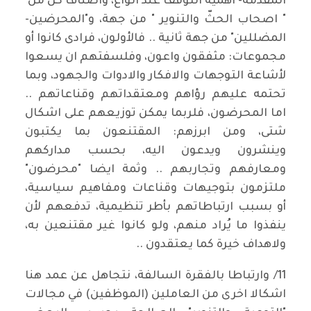
المقدمة- اهمية التوقف عند انواع، واصناف كل من
" اصحاب الحثّ والتنوير " من جهة، و"المحرضين-
المضللين" من جهة ثانية .. فالأولون، فرادى كانوا أو
مجموعات: مثفقون واعون، وفلسفتهم ان يسعوا
لأشاعة التوجهات والافكار والادوات والجهود، وبما
تحتمه عليهم رؤاهم ومعتقداتهم وقناعاتهم ..
اما المحرضون، فلربما يمكن توزيعهم على اشكال
شتى، ومن ابرزهم: المقتنعون بما يكتبون
وينشرون ويدعون اليه، بحسب مداركهم
ومعارفهم وتجاربهم .. وثمة ايضا "محرضون"
ملتزمون بتوجيهات وقناعات ومفاهيم سياسية،
أو بسبب ارتباطاتهم بأطر تنظيمية، تدفعهم لأن
ينفذوا ما يُراد منهم، ولو كانوا غير مقتنعين به،
ولاهداف خيرة كما يعتقدون ..
11/ وارتباطا بالفقرة السالفة، نتجاهل عن عمد هنا
اشكالا اخرى من العاملين (الموظفين) في مجالات