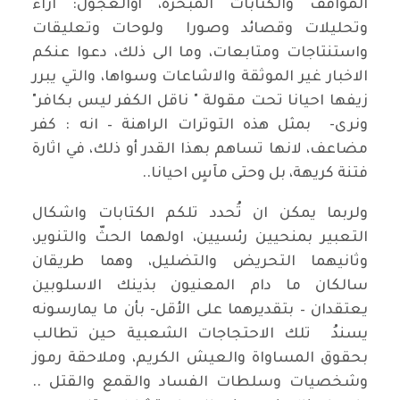
المواقف والكتابات المُبحرة، أوالعجول: آراء
وتحليلات وقصائد وصورا ولوحات وتعليقات
واستنتاجات ومتابعات، وما الى ذلك، دعوا عنكم
الاخبار غير الموثقة والاشاعات وسواها، والتي يبرر
زيفها احيانا تحت مقولة " ناقل الكفر ليس بكافر"
ونرى- بمثل هذه التوترات الراهنة – انه : كفر
مضاعف، لانها تساهم بهذا القدر أو ذلك، في اثارة
فتنة كريهة، بل وحتى مآسٍ احيانا..
ولربما يمكن ان تُحدد تلكم الكتابات واشكال
التعبير بمنحيين رئسيين، اولهما الحثّ والتنوير،
وثانيهما التحريض والتضليل، وهما طريقان
سالكان ما دام المعنيون بذينك الاسلوبين
يعتقدان – بتقديرهما على الأقل- بأن ما يمارسونه
يسندُ تلك الاحتجاجات الشعبية حين تطالب
بحقوق المساواة والعيش الكريم، وملاحقة رموز
وشخصيات وسلطات الفساد والقمع والقتل ..