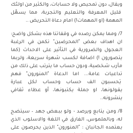
ويقال، دون تمحيص ولا حسابات، والكثير من اولئك
قليل المعرفة والتعليم والتجربة، مما يسهّل
المهمة (او المهمات!) امام دعاة التحريض ..
7/ ومما يمكن رصده في وقفاتنا هذه بشكل واضح:
ان اهداف بعض "المحرضين" تكمن في الرغبة
العجول والضرورية في التأثير على الاحداث (كما
يتصورون !) اضافة لكسب شهرة سريعة، ولربما
مآرب شخصية، ودون حساب ما يترتب على ذلك من
تداعيات عامة... اما الدعاة "المنورون" فهم
يَحسبون الف حساب وحساب لكل عبارة
يقولونها، او جملة يكتبونها، أو عطاء ثقافي
ينشرونه..
8/ ومن يتابع ويرصد - ولو ببعض جهد – سيتضح
له، وبالملموس، الفارق في اللغة والاسلوب الذي
يعتمده الجانبان : "المنورون" الذين يحرصون على