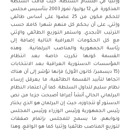
وإثنيا في اقتسام السلطة، حيث قامت السلطة
المذكورة في 12 يوليو/ تموز 2003 بتأسيس مجلس
للحكم مكون من 25 عضوا على أساس طائفي
وإثني، على أن يحكم كل منهم شهرا كاملا حسب
الترتيب الأبجدي. واستمر التوزيع الطائفي والإثني
مع كل الحكومات العراقية التالية إضافة إلى
رئاسة الجمهورية والمناصب البرلمانية. وهذه
القسمة كونها تكررت خاصة بعد انتظام
المؤسسات الدستورية العراقية بعد الانتخابات
(15 ديسمبر/ كانون الأول) فإنها تؤشر إلى أن هناك
اتجاها لتأبيد القسمة الطائفية، ما يعرقل إرساء
نظام سليم لتداول السلطة. كما أن اعتماد النظام
البرلماني الحالي أنشأ أعرافا أصبحت جزءا من نص
الدستور أو تتجاوزه، حيث إن البرلمان هو الذي يختار
رئيس الجمهورية ورئيس الوزراء ورئيس المجلس
ونوابهم، ما يسمح للمجلس بإتمام صفقات
لتوزيع المناصب طائفيا وإثنيا كما هو الواقع، وهذا