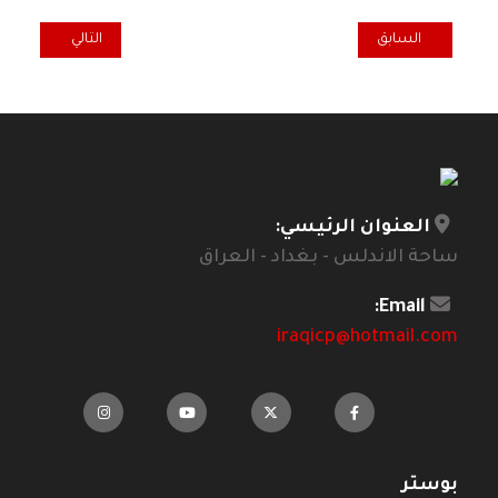
المقال السابق: الجيش سور للوطن ! .2.
المقال التالي: لا ع
السابق
التالي
العنوان الرئيسي:
ساحة الاندلس - بغداد - العراق
Email:
iraqicp@hotmail.com
بوستر