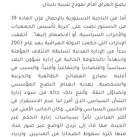
يضع العراق أمام نموذج شبيه بلبنان.
أما من الناحية الدستورية بالإجمال فإن المادة 39
من الدستور نصت على "حرية تأسيس الجمعيات
والأحزاب السياسية، أو الانضمام إليها". أخفقت
الإدارات التي حكمت الدولة العراقية بعد عام 2003
بدءاً من الإدارة المدنية لسلطة الائتلاف المؤقتة
وانتهاءاً بالحكومة الحالية في إدارة شؤون البلاد
سياسياً واقتصادياً واجتماعياً وأمنياً، والسبب في
أغلبه تصارع المصالح الطائفية والحزبية
والشخصية، يغذيه انعدام النضج المؤسسي
وتضاؤل الثقة. وأنتج ذلك حالة من سوء إدارة
الشأن السياسي الذي أفرز لنا عدم الاستقرار في
الجانبين السياسي والأمني. وكان الجانب الأمني من
أكثر الميادين تأثراً بسياسات إدارة الحكم غير
الجيدة، مما قاد إلى تردي الوضع عبر صور عدة،
منها كثرة سقوط الضحايا من المدنيين، وازدياد