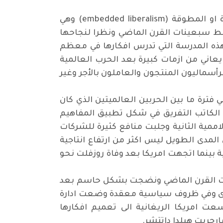
 او المطوقة
(embedded liberalism)
وهي
واسط سبعينات القرن الماضي ونظرا لنجاحها
 فترتها (بالعصر الذهبي للرأسمالية). وكان جون ماينارد كينز (1883 – 1946 ) رائد هذه المدرسة التي تدرس افكارها في معظم
يعاني من ازمات كبيرة بعد الحرب العالمية
لرأسماليون المنتجون والعاملون بالأجر وغير
 فترة ما بين الحربين العالميتين الذي كان
ول الكاتب التفريق في شكل تطبيق المفاهيم
لاممية الثانية وجلبت منافع كثيرة للشركات
لمدى الطويل ليس اكثر من ارتفاع انتاجية
 بينما اتجهت امريكا بعد وفاة روزفلت نحو
عينات القرن الماضي ونضجت بشكل حاسم بعد
سسات المالية الكبرى وفي ظروف سياسية معقدة وضعت ادارة
عت امريكا الريغانية الى تعميم افكارها
رجريت هيلدا داتتشر
.