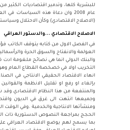
للبشرية كلها، وتدمير اقتصاديات الكثير من
عام 2008 وان دعاة هذه السياسات 
(الاصلاح الاقتصادي) وكأن الاحتلال وسياسته
الاصلاح الاقتصادي ...والدستور العراقي
في الفصل الاول من كتابه يتوقف الكاتب فؤا
العولمة والانفتاح والسوق الحرة والرأسمالي
والبنك الدولي انما هي نصائح ملغومة ادت 
التخريب اولا في خصخصة القطاع العام وهو ال
انهاء الاقتصاد الحقيقي الانتاجي في الصن
بإلغاء او رفع او تقليل الانظمة والقواني
والمنتفعة من هذا النظام الاقتصادي وقد ش
وجميعها انتهت الى غرق في الديون واق
ومنشآتها الانتاجية والخدمية .وفي الوقت ال
الحجج بمراجعة النصوص الدستورية ذات الصل