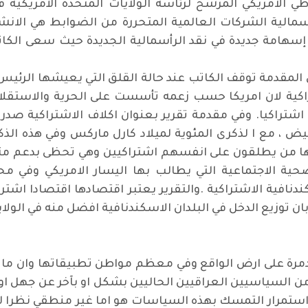
سمالية الشركات العالمية المتحررة من الضوابط هي الانشط
إسهامة جديدة في نقد الرأسمالية الجديدة حيث سعى الكاتب
لمقدمة توقف الكاتب عند حالة القلق التي يعيشها الرئيس ال
تراكية لان امريكا حسب زعمه تأسست على الحرية والاستقل
دا اشتراكيا. وفي مقدمة تقرير بعنوان اكلاف الاشتراكية 
بيض ، مع ا لذكرى المئوية لميلاد كارل ماركس وفي هذه ال
 من يطلقون على انفسهم اشتراكيين وهي تحظى بدعم متزاي
صحية الاجتماعية التي يطالب بها اليسار الامريكي وفي محا
ندنافية الاشتراكية .والتقرير يعتبر اقتصادها اقتصادا اشترا
بان توزيع الدخل في البلدان الاسكندنافية افضل منه في الولاي
 مدمرة على ارض الواقع وفي معظم مواطن تطبيقاتها وان ما 
 السياسيين العراقيين الحاليين بشكل او بآخر عن جهل او 
استمرار التمسك بهذه السياسات هو اما غير منطقي نظرا لما 