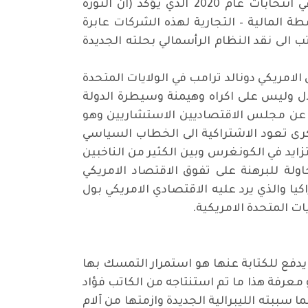
ومنهم بيرني ساندرز عضو الحزب الديمقراطي الامريكي المرشح لرئاسة الولايات المتحدة الأمريكية في انتخابات عام 2020 الذي يؤكد (ان الثورة
ة المالية – التجارية لهذه الشركات عابرة
 الى نقد النظام الرأسمالي بحلته الجديدة
امريكي دونالد ترامب في الولايات المتحدة
ال وليس على اكراه وهيمنة وسيطرة الدولة
صدر عن مجلس الاقتصاديين الاستشاريين وهو
ذكرى تعود الاشتراكية الى الخطاب السياسي
د في الكونغرس وبين الكثير من الناخبين
ولة للبرهنة على تفوق الاقتصاد الامريكي
كيا والذي يرد عليه الاقتصادي الامريكي بول
ات المتحدة الامريكية
.
يدفع للكتابة عنها هو استمرار التمسك بها
معرفة هذا ما تم استنتاجه من الكاتب فؤاد
سببته الليبرالية الجديدة وازمتها من آلام