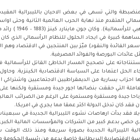
منضبطة والتي تسمى في بعض الاحيان بالليبرالية المقيدة
أسمالي المتقدم منذ نهاية الحرب العالمية الثانية وحتى ا
الباهر اقتصاديا سميت
اهمة كبيرة في ايجاد الحلول للنظام الرأسمالي الذي كان 
وسعر الفائدة والنقود) ميّز بين المنتجين في الاقتصاد وهم ا
ثل عائدات البورصة والفوائد المصرفية
.
ستنتاجاته على تصحيح المسار الخاطئ القاتل للرأسمالية في
جاء الحل اعتمادا على السياسة الاقتصادية الكينزية. وحا
مها احزاب يسارية من الديمقراطيين الاجتماعيين واشتراكي ا
عاملة التي حققت بنضالها اجور جيدة ومستقرة ولكنها على ا
باحا جيدة ومستقرة ومستمرة على الرغم من الضرائب العالية
بان فقد كان تدخل الدولة اكثر عمقا مما يجري في امريكا
.
ويلا فقد بدأت ارهاصات نشوء الليبرالية الجديدة في سب
ام رونالد ريغان الرئاسة في عام 1981 الذي حضي بدعم كبير من الشركات والمؤ
ية الليبرالية الجديدة بصورة سريعة ومنذ ذلك الوقت س
سة الاقتصادية البريطانية خاصة بدعم من رئيسة الحكومة ما