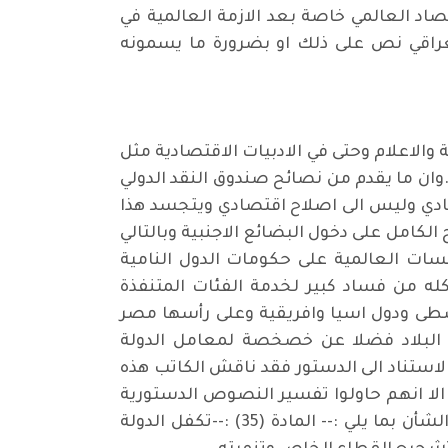
صاد العالمي خاصة بعد الازمة العالمية في
 العراقي نص على ذلك او بضرورة ما يسمونه
الاعلام وحتى في الادبيات الاقتصادية مثل
 .وان ما يقدم من نصائح صندوق النقد الدولي
صادي وليس الى اصلاح اقتصادي ويتجسد هذا
لكامل على دخول البضائع الاجنبية وبالتالي
سسات العالمية على حكومات الدول النامية
كله من فساد كبير لخدمة الفئات المتنفذة
وسطى ودول اسيا وافريقية وعلى رأسها مصر
البلاد فضلا عن خصخصة لمعامل الدولة
الاستناد الى الدستور فقد ناقش الكاتب هذه
الا انهم حاولوا تفسير النصوص الدستورية
بما يسمح لهم يوضع الاقتصاد العراقي على سكة الليبرالية الجديدة وعرض النصوص الدستورية ذات الشأن بما يلي :-- المادة (35) :--تكفل الدولة