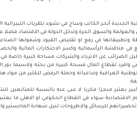
الية الجديدة أبحر الكاتب وساح في نشوء نظريات الليبرالية
 والعولمة والسوق الحرة وتدخل الدولة في الاقتصاد فضلا عن
ة وتطبيقاتها في رفع او تقليص القيود وشمولها الصناع
 في مناقشة الرأسمالية وكسر الاحتكارات المالية والخص
يل الضرائب عن الاثرياء والشركات مساحة كبيرة خاصة في 
 وافرد لقطاع المال فسحة كبيرة من بحثه ولاسيما دور 
طنية العراقية وتداعياته وحملة الرفض للكثير من مواد هذ
فة
.
الكبير يعتبر منجزا فكريا لا غنى عنه بالنسبة للمتابعين 
وم الاقتصادية سواء في القطاع الحكومي او الاهلي ما يعتب
ضيراتهم للرسائل والاطروحات لنيل شهادة الماجستير وال
ب.. ولكن؟!