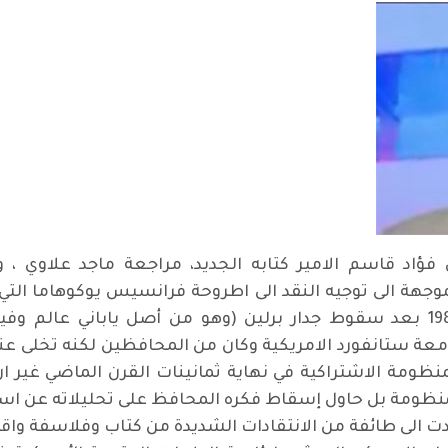
فؤاد قاسم الامير كتابه الجديد، مراجعة ماجد علاوي ، 
وجهة الى توجيه النقد الى اطروحة فرانسيس يوكوهاما التي
الاخير) في مجلة ناشيونال انترست عام 1989 بعد سقوط جدار برلين (وهو من
جامعة ستانفورد الامريكية وكان من المحافظين لكنه تخلى ع
للمنظومة الاشتراكية في نهاية ثمانينات القرن الماضي غي
لمنظومة بل حاول إسقاط فكره المحافظ على تحليلاته عن اسب
ت الى طائفة من الانتقادات الشديدة من كتاب وفلاسفة وا