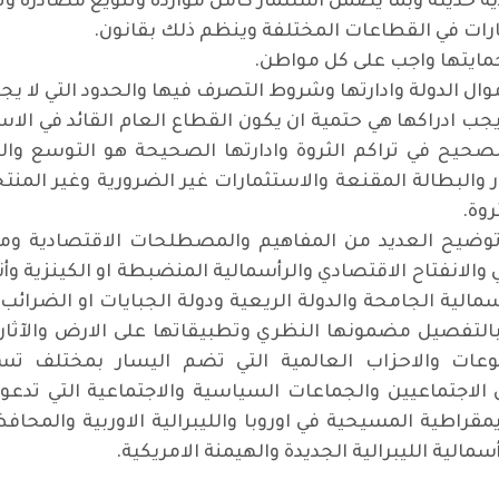
 حديثة وبما يضمن استثمار كامل موارده وتنويع مصادره و
.
.
وال الدولة وادارتها وشروط التصرف فيها والحدود التي لا يج
يجب ادراكها هي حتمية ان يكون القطاع العام القائد في ال
ق الصحيح في تراكم الثروة وادارتها الصحيحة هو التوسع وا
 والبطالة المقنعة والاستثمارات غير الضرورية وغير المنت
روة
.
وضيح العديد من المفاهيم والمصطلحات الاقتصادية ومن
والانفتاح الاقتصادي والرأسمالية المنضبطة او الكينزية و
أسمالية الجامحة والدولة الريعية ودولة الجبايات او الضرائب 
يل مضمونها النظري وتطبيقاتها على الارض والآثار الس
ات والاحزاب العالمية التي تضم اليسار بمختلف تسم
 الاجتماعيين والجماعات السياسية والاجتماعية التي تدعو ا
قراطية المسيحية في اوروبا والليبرالية الاوربية والمحاف
مالية الليبرالية الجديدة والهيمنة الامريكية
.