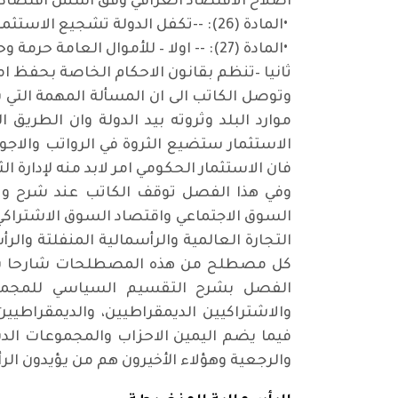
اصلاح الاقتصاد العراقي وفق اسس اقتصادية
•
المادة (26): --تكفل الدولة تشجيع الاستثمارات في القطاعات المختلفة وينظم ذلك بقانون
•
المادة (27): -- اولا – للأموال العامة حرمة وحمايتها واجب على كل مواطن
ثانيا –تنظم بقانون الاحكام الخاصة بحفظ ام
وتوصل الكاتب الى ان المسألة المهمة التي 
موارد البلد وثروته بيد الدولة وان الطري
الاستثمار ستضيع الثروة في الرواتب والاجور
فان الاستثمار الحكومي امر لابد منه لإدارة الث
وفي هذا الفصل توقف الكاتب عند شرح وت
السوق الاجتماعي واقتصاد السوق الاشتراكي 
التجارة العالمية والرأسمالية المنفلتة والر
كل مصطلح من هذه المصطلحات شارحا بالتفص
الفصل بشرح التقسيم السياسي للمجموع
والاشتراكيين الديمقراطيين، والديمقراطيين
فيما يضم اليمين الاحزاب والمجموعات الديم
والرجعية وهؤلاء الأخيرون هم من يؤيدون الرأس