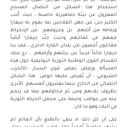
استخدام هذا الشكل من النضال المسلح
المعزول عن بيئة جماهيرية حاضنة ، حيث كُتب
الكثير حتى عن جهل الفلاحين بما يقوم به جيفارا
ورفاقه من أجلهم بل وعزوفهم عن الإنخراط
معهم في كفاحهم وحيث جنّد جيفارا أيضاً
مقاتلون اُمميون من بلدان القارة الاخرى ، فقد بدا
جيفارا قائداً غريباً عن بيئتهم وأرضهم ، دع عنك
انقسام القوى الوطنية الثورية البوليفية حول هذه
المسألة ورفض بعض قوى اليسار -كالحزب
الشيوعي - أن يُفرض عليها خوض هذا الشكل
النضالي من الخارج بينما يعتبرون أنفسهم الأدرى
بظروف بلادهم ومن ثم مخاوفهم عما قد ينجم
عنه من عواقب وخيمة على مجمل الحركة الثورية
في البلاد وهو ما كان .
على أن كل ذلك لا ينفي بالطبع بأن العالم لم