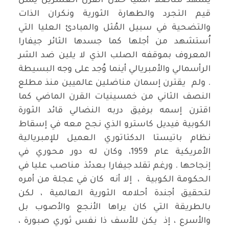
يشهد مناضلاً اُممياً خلال القرن العشرين يمثل
قيم التجرد والطهارة الثورية ونكران الذات
والتضحية في سبيل المُثل والمبادئ العليا التي
اُستشهد من أجلها كما جسدها الثائر جيفارا
المعروف بموقفه الصلب الذي لا يلين ضد الشر
الرأسمالي والأمبريالي أينما وُجد على وجه البسيطة
. ولم يقترن إسمان مناضلين عالميين منذ مطلع
النصف الثاني من خمسينيات القرن الماضي كما
اقترن إسمه برفيق دربه النضالي قائد الثورة
الكوبية فيديل كاسترو الذي نجح معه في إسقاط
نظام باتيستا الدكتاتوري العميل للإمبريالية
الأمريكية عام 1959، وكان له دور محوري في
إنجاحها . ورغم تقلد جيفارا بعدئذ مناصب عليا في
الحكومة الكوبية ، إلا أنه كان في عجلة من أمره
لتحقيق أجندة أحلامه الثورية العالمية ، لكن
بالطريقة التي كان يراها الأنجع والأصوب بل
والأسرع ، إذ يكن للأسف ذا نفس ثوري صبورة ،