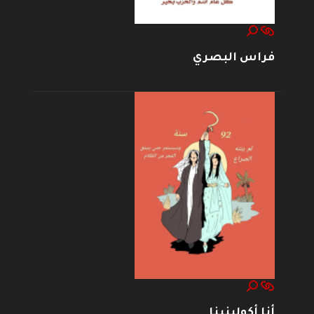
فراس البصري
أنا أكولينينا