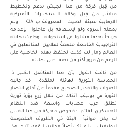
من قِبل فرقة من هذا الجيش بدعم وتخطيط
مباشر من قِبل وكالة الاستخبارات الأميركية
الارهابية سيئة الصيت المعروفة ب CIA ، ولم
يمهله آسروه ولو لإسعافه بل عاجلوا بإعدامه
جريحاً بعدما فشلوا في استجوابه . وجاءت نهايته
التراجيدية الفاجعة ملهمةً لملايين المناضلين في
العالم ومازالت كذلك تحتفظ بهذه الخاصية على
الرغم من مرور أكثر من نصف على نهايته .
من نافلة القول بأن هذا المناضل الكبير ذا
الحماسة الثورية الهائلة المتقدة قد جانبه
الصواب والتقدير الصحيح مقدماً عن آفاق انتصار
الثورة في بوليفيا آنذاك من خلال زرع بؤرة ثورية
تطلق حرب عصابات واسعة ضد النظام
العسكري القائم ؛ فخوض معركة من هذا القبيل
لم يكن مواتياً البتة في الظروف الملموسة
لبوليفيا ، بل لم تكن أصلاً موازين القوى تتيح هذا