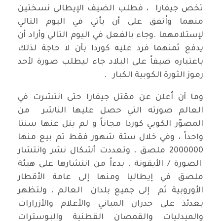
تخص جيفارا ، فطلب الضيف الإيطالي نسختين
منهما واُتفق على أن يأتي في اليوم التالي
لإستلامهما .وجاء بالفعل في اليوم التالي وأراد أن
يدفع ثمنهما فرد عليه كوردا بأن لا حاجة لذلك
باعتباره ضيفاً على البلاد جاء ليطلب صورة لأحد
رموز الثورة الكوبية الكبار .
وما أن اُعلن عن مقتل جيفارا حتى انتشرت في
العالم صورته التي حصل عليها الناشر من
المصوّر الكوبي كوردا مجاناً و لم ينل عنها سنتا
واحداً ، وفي خلال ستة شهور فقط تم بيع منها
2000000 ملصق ، وتعددت أشكال نشر وانتشار
الصورة / الأيقونة ، بدءاً من انتشارها على هيئة
ملصق في إيطاليا ومنها إلى عامة الأقطار
الأوروبية ثم إلى جميع بلدان العالم ، ولتظهر
بعدئذ على جدران المباني والأعلام والأزرارات
والميدليات والقمصان القطنية والبوسترات