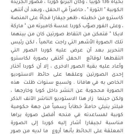
بحياة 136 كوبياً ، وكان البرتو كوردا ، مصوّر الجريدة
الكوبية " الثورة " ، حاضراً في الحفل ، وبعد أن أنتهى
كاسترو من خطبته ، ظهر جيفارا فجأةً على المنصة
، وعلى الفور صوّب كوردا عدسة كاميرته من " ماركة
لايكا " فتمكن من التقاط صورتين كان من بينهما
تلك الصورة الأشهر التي راجت عالمياً ، لكن رئيس
التحرير بعد أن عرض عليه كوردا الصور التي
التقطها لوقائع الحفل أكتفى بصورة لكاسترو
وأعاد عليه بقية الصور الاخرى ، إلا أن كوردا أختار
إحدى الصورتين وعلقها على حائط الاستوديو
الخاص به في هافانا . ولسبع سنوات ظلت هذه
الصورة محجوبة عن النشر داخل كوبا وخارجها ،
ولكن حينما زار هذا الاستوديو الناشر الآنف الذكر
فيلتر ينيلي حاملاً خطاباً رسمياً من جهة حكومية
كوبية لمساعدته في منحه أفضل صورة يراها
مناسبة لجيفارا أشار إليه كوردا إلى الصورة
المعلقة على الحائط بأنها أروع ما لديه من صور