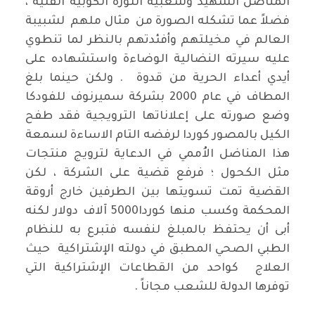
المناضل الشهيد وشعبية الثورة الكوبية الفتية ،
فضلاً عما تشكله الصورة من مثال ملهم لشبيبة
العالم في مخيلتهم وأفئدتهم بالنظر لما تنطوي
عليه سيرته النضالية الوضاءة واستشهاده على
أيدي أعداء الحرية من قدوة . ولكن حينما بلغ
المطاف في عام 2000 بشركة سميرنوف للفودكا
وضع صورته على إعلاناتها الترويجية فقد طفح
الكيل بالمصور كوردا لرفضه التام الاساءة لسمعة
هذا المناضل الاُممي في الدعاية لترويج منتجات
مثل الكحول ؛ فرفع قضية على الشركة ، لكن
القضية تمت تسويتها بين الطرفين خارج أروقة
المحكمة وكسب منها كوردا5000 آلاف دولار لكنه
أبى أن يحتفظ بالمبلغ لنفسه فتبرع به للنظام
الطبي الصحي المطبق في دولته الإشتراكية حيث
العلاج كواحد من القطاعات الإشتراكية التي
توفرها الدولة للشعب مجاناً .