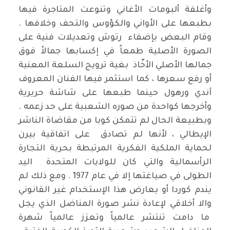
وأغلفة ألبومات الأغاني وتنوعت المتاجرة فيها
بطبعها على الأواني والكؤوس والتحف وخلافها .
وقام البعض بإضفاء رتوش وتعديلات فنية على
الصورة الأصلية طمعاً في إكسابها جمالاً فوق
جمالها الأصلي الأخّاذ بغية ترويج السلعة المعنية
أو رفع سعرها ، كما استثمر فيها الفنان المعروف
آندي ورهول حينما طبعها على شاشة حريرية
وأخرجها كواحدة من صوره الشعبية على حد زعمه .
وبطبيعة الحال لم تتمكن كوبا من مقاضاة الناشر
الإيطالي ، لأنها لم تصادق على اتفاقية بيرن
لحماية الملكية الفكرية المرتبطة بحرية التجارة
الرأسمالية والتي كان للولايات المتحدة اليد
الطولى في صياغتها إلا في عام 1977 . ومع ذلك لم
يندم كوردا أو يعارض هذا الإستخدام غير القانوني
والا أخلاقي لإعادة نشر صورة المناضل الذي يجل
ما دامت تنتشر عالمياً وتعزز عالمياً شهرة