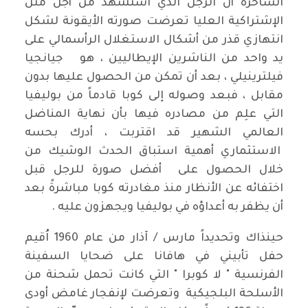
الساخرة أن الرجل الذي اُستشهد من أجل مُثل
الإشتراكية العليا تعرضت صورته الأيقونة لشكل
انتهازي قذر من أشكال الاستغلال الرأسمالي على
يد واحد من الناشرين الإيطاليين ، هو جيانجيا
فيلترينيلي ، بعد أن تمكن من الحصول عليها بدون
مقابل ، فبعد وصوله إلى كوبا قادماً من بوليفيا
التي علِم من مصادره فيها بأن نهاية المناضل
العالمي الشهير قد اقتربت ، أدرك بحسه
الاستثماري أهمية استباق الحدث الوشيك من
خلال الحصول على أفضل صورة للرجل قبل
اختفائه عن الأنظار منذ مغادرته كوبا مباشرةً بعد
أن يظفر به أعداؤه في بوليفيا ويجهزون عليه .
حينذاك وتحديداً مارس / آذار من عام 1960 اُقيم
حفل تأبيني في هافانا على ضحايا السفينة
الفرنسية " لا كوبرا " التي كانت تحمل شحنة من
الأسلحة البلجيكية وتعرضت لإنفجار غامض أودى