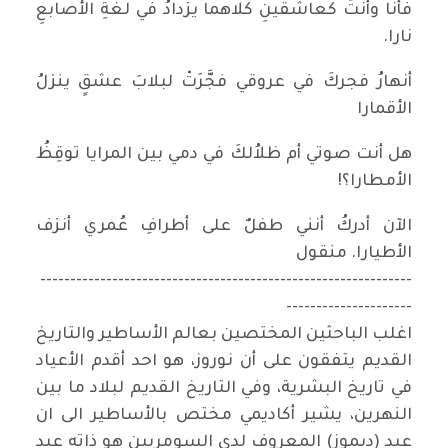
فأنا وأنتَ‏ كعاشقينِ كلاهما‏ يزدادُ في لغةِ الأصابعِ
نارا.‏
أنهارُ فجركَ‏ في عروقي فجَّرَتْ لبلابَ عشقٍ‏ ينزلُ
الأقمارا
هل أنت صوتي‏ أم ظلاُلكَ في دمي‏ بين المرايا‏ توقِظُ
الأمطارا؟!‏
الآن أدركُ أنني طفلٌ‏ على أطرافِ عُمري‏ أنزف
الأطيارا. منقول
--------------------------------------------------------------
---------------------
اغلب الباحثين المختصين بعالم الأساطير والتاريخ
القديم يتفقون على أن نوروز، هو احد أقدم الأعياد
في تاريخ البشرية، وفي التاريخ القديم لبلاد ما بين
النهرين، يشير أكاديمي مختص بالأساطير الى ان
عيد (ديموز) المعروف لدى السومريين هو ذاته عيد