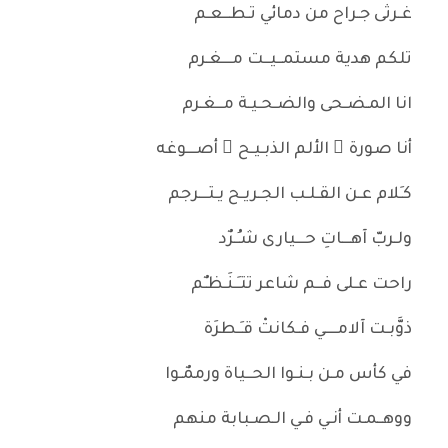
غـرثى جـراح من دمائي تـطــعـم
تلكم هدية مستمــيــت مـــغـرم
انا المـضـحى والضـحـيـة مــغـرم
أنا صورة ُ الألم الذبـيـح ِ أصـــوغه
كـَلام عـن القـلـب الجـريـح يـتـــرجم
ولـربّ آهـــاتِ حـــيارى شـُـرٌد
راحت عـلى فــم شاعر تتـَـنَـظـٌم
ذوَّبـت آلامــــي فـكانتْ قـَـطرَة
في كأس مـن بـنـوا الحــياة ورممٌـوا
ووهــمـت أنـي فـي الـصـبابة منهم