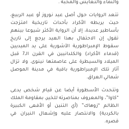
والنماء والتعايش والمحبة .
تتعد الروايات حول أصل عيد نوروز أو عيد الربيع،
حيث يربطه الأكراد بأحداث تاريخية امتزجت
بأساطير عديدة، إلا أن الرواية الأكثر شيوعا بينهم
تقول إن الاحتفال بهذا العيد يرجع إلى تاريخ
سقوط الإمبراطورية الآشورية على يد الميديين
(قدماء الأكراد) والكلدانيين في القرن الـ7 قبل
الميلاد والسيطرة على عاصمتها نينوى. ولا تزال
أثار تلك الإمبراطورية باقية في مدينة الموصل
شمالي العراق.
وتتحدث الأسطورة أيضا عن قيام شخص يدعى
“كاوا”، والمعروف بمناصرته للخير، بمقاومة الملك
الظالم “زوهاك” (أي التنين أو الأفعى الكبيرة
بالكردية) والانتصار عليه وإشعال النيران في
قصره.