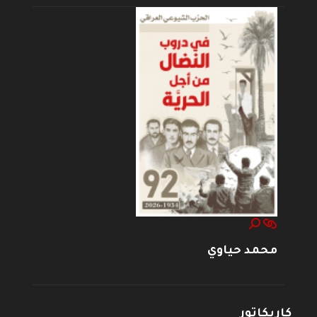
محمد حياوي
كاريكاتور