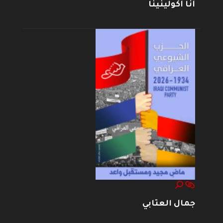
أنا أكولينينا
جمال العتابي