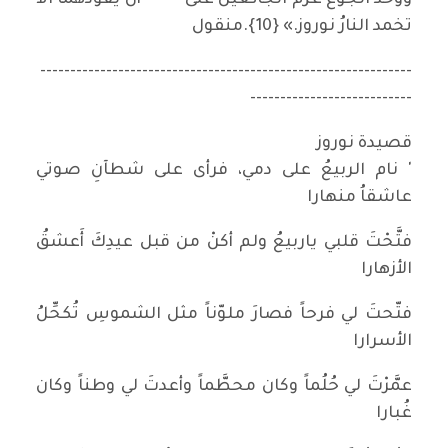
ووحّد الجوع عزم الجائعين على ****** أن يقودهما الاّ
تخمد النارُ نوروز.» {10}.منقول
--------------------------------------------------------------
---------------------------
قصيدة نوروز
' نام الربيعُ على دمي،‏ فرأى على شطآنِ صوتي‏
عاشقاُ منهارا
فتَّحْتَ قلبي ياربيعُ‏ ولم أكنْ من قبل عيدِكَ‏ أَعشقُ
الأزهارا‏
فتّحتَ لي فرحاً‏ فصارَ ملوّناً‏ مثل الشموسِ تُكحِّلُ
الأسرارا‏
عمَّرْتَ لي حُلُماً‏ وكان محطَّماً‏ وأعدتَ لي وطناً‏ وكان
غُبارا