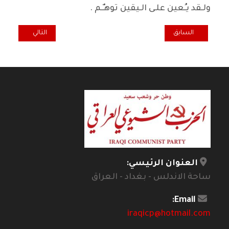
ولـقد يـُعين علـى الـيقين توهـٌـم .
المقال السابق: الراحل علي الوردي في ميزان-ج5
المقال التالي: 12 أيار لناظره قريب
السابق
التالي
العنوان الرئيسي:
ساحة الاندلس - بغداد - العراق
Email:
iraqicp@hotmail.com