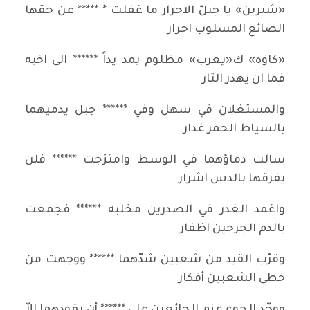
«شيرين» يا جبلّ الاحرار ما غفلت * ***** عن حقها
الضائع المسلوب احرار
«كاوه» ك«يعرب» مظلوم يمد يداً ****** الى اخيه
فما ان يهدر الثار
والمستغلان في سهل وفي ****** جبل يدميهما
بالسياط الحمر غدار
سالت دماؤهما في الوسط وامتزجت ****** فلن
يفرقها بالدس اشرار
واغمد الغدر في الصدرين مخلبه ****** فجمعت
بالدم الجرحين اظفار
وقرّب القيد من شعبين شدّهما ****** ووجهت من
خطى الشعبين أفكار