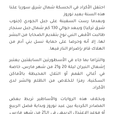
احتفل الأكراد في الحسكة شمال شرق سوريا علنا
هذه السنة بعيد نوروز
وبعدما رست السفينة على جبل الجودي (جنوب
شرق تركيا) ويبعد حوالي 130 كم شمال جبل سنجار
طالبت الأفعى النبي نوح بتقديم الضحايا من البشر
لها، إلا أنه وحرصا على حماية نسل بني آدم من
الهلاك قام بإضرام النار فيها.
والتزاما بما جاء في الأسطورتين السابقتين يعتبر
إشعال النيران ليلة 20 و21 من شهر مارس، خاصة
في أعالي القمم أو التلال المحيطة بالأماكن
السكنية، رمزا للخلاص من الظلم والشر لدى
الأكراد.
وبخلاف هذه الروايات والأساطير تربط بعض
المصادر الكردية بين عيد نوروز وبداية فصل الربيع
أو موعد الاعتدال الربيعي في الـ21 من شهر مارس،