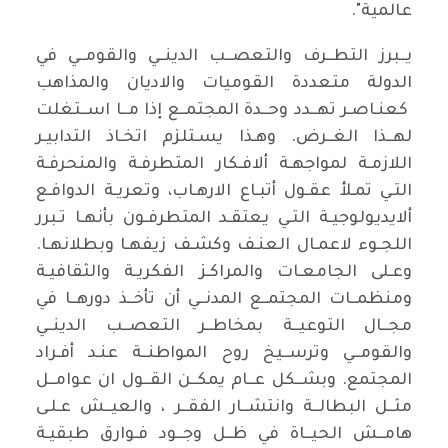
عالمية".
يــبرز التطــرف والتعصــب الدينــي والقومــي في
الدولة متعددة القوميات والاديان والمذاهب
كعنـاصـر تهــدد وحــدة المجتمــع إذا مــا اســتغلت
لهــذا الغــرض. وهـذا يسـتلزم اتخـاذ التدابيـر
اللازمـة لمواجهـة ألافـكار المتطرفـة والمنحرفـة
التـي تمـلأ عقـول أتبـاع الارهـاب، وتعريـة الدوافـع
ألايديولوجيـة التـي يعتقـد المتطرفـون بأنهـا تـبرر
اللجـوء لاعمـال العنـف وكشـف زيفهـا وبطلانهـا.
وعـلى الجامعـات والمراكـز الفكريـة والثقافيـة
ومنظمــات المجتمــع المدنــي أن تأخــذ دورهــا في
مجــال التوعيــة بمخاطــر التعصــب الدينــي
والقومــي وترســيخ روح المواطنــة عنـد أفـراد
المجتمع. وبشــكل عــام يمكــن القــول ان عوامــل
مثــل البطالــة وانتشــار الفقــر ، والعيــش عـلـى
هامــش الحيــاة في ظــل وجــود فـوارق طبقيـة