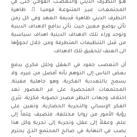
هـو التطـرف الدينـي والتعصـب القومـي حتـى في
المجتمعـات غيـر المتنوعـة قوميـا ً. ظاهرة
التطرف الديني ظاهرة قديمة العهد وفي كل زمن
تأتي بوضع معين حيث تأتي بدافع الاهداف الدينية
وتوجد وراء تلك الاهداف الدينية اهداف سياسية
من قبل التنظيمات المتطرفة ومن خلال لجوؤها
الى العنف لتحقيق تلك الاهداف.
أن التعصب جمود في العقل وخلل فكري يدفع
بعض الناس إلى التوهم بأنه أفضل من غيره، ولا
يسمح بالتعددية الفكرية، وهو جاهلية مقيتة,
المجتمعات المتحضرة على مر العصور تعد
اختلاف وجهات النظر مصدر خصوبة فكرية، تثري
الفكر الإنساني والتجربة الحضارية، وتعين على
رؤية الأمور من زوايا مختلفة، فتضيف عِلماً إلى
علم، وعقلاً إلى عقل، وتجربة إلى تجربة وكل هذا
يصب في النهاية في صالح المجتمع الذي يحترم