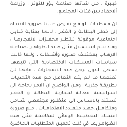
كبـيرة ، مـن شـأنها صناعـة بـؤر للتوتـر ، وزراعـة
ألاحقـاد بـين فئـات المجتمـع.
ان معطيـات الواقـع تفـرض علينـا ضرورة الانتبـاه
إلى خطـر البطالـة و الفقـر ، لانهـا بمثابـة قنابـل
اجتماعيـة موقوتـة تنتظــر محفــزات لانفجارهــا ،
وقــد يتــم اســتغلال مثــل هــذه الظواهــر لصناعــة
الارهــاب بمختلــف صــوره وأشــكاله ، ولــما كانـت
سياسـات المسـكنات الاقتصاديـة التـي تتبعهـا
بعـض الـدول ترجـئ هـذه الانفجـارات ، فإنهـا لـن
تمنعهـا مـا لـم يتـم التعامـل مـع هـذه التحديـات
بطريقـة جذريـة ، ومـن الواضـح ان الامـر بحاجـة الى
اسـراتيجية فعالـة لمحاربـة البطالـة و الفقــر
تســتند بالاســاس الى منظــور مجتمعــي شــامل
ومتكامــل ,جهــد متعــدد الاهتمامــات ، مــع ضرورة
اعتمــاد التخطيــط الوقائـي لمكافحـة مثـل هـذه
الظواهـر بمـا في ذلـك تخميـن المتطلبـات الحـاضرة