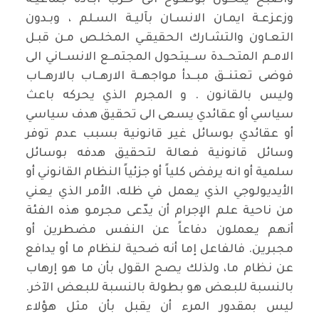
واصبح يتحـول بوضـوح الى حـرب ابـادة جماعيـة
وزعزعـة ايمـان الانسـان بآليـة السـلم ، وبـدون
التعـاون والتشـارك الحقيقـي المخلـص مـن قبـل
الامـم المتحــدة ســيتحول المجتمــع الانســاني الى
فوضى تعتنــق مبــدأ مواجهــة الارهــاب بالارهــاب
وليس بالقانون . و المجرم الذي يحركه باعث
سياسي أو عقائدي يسعى الى تحقيق هدف سياسي
أو عقائدي بوسائل غير قانونية بسبب عدم توفر
وسائل قانونية فعالة لتحقيق هدفه بوسائل
سلمية أو انه يرفض كلياً أو جزئياً النظام القانوني أو
الأيديولوجي الذي يعمل في ظله، الأمر الذي يعني
من ناحية علم الإجرام أن يدّعى مجرمو هذه الفئة
أنهم يعملون دفاعاً عن النفس مضطرين أو
مجبرين. فالفاعل إما أنه ضحية لنظام ما أو يدافع
عن نظام ما، ولذلك يصح القول بأن ما هو إرهاب
بالنسبة للبعض هو بطولة بالنسبة للبعض الآخر.
ليس بمقدور المرء أن يقبل بأن مثل هؤلاء