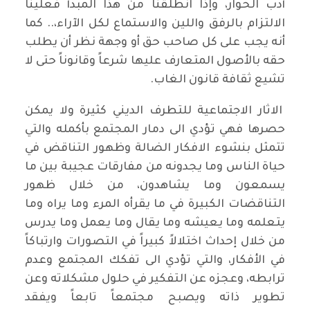
أدب الحوار، وإذا انطلقنا من هذا المبدأ فعلينا
الالتزام بالرفق واللين والاستماع لكل الآراء،.. كما
أنه يجب على كل صاحب حق أو وجهة نظر أن يطلب
حقه بالأصول المتعارف عليها شرعاً وقانوناً حتى لا
تشيع ثقافة قانون الغاب.
الاثار الاجتماعية للتطرف الديني كثيرة ولا يمكن
حصرها فهي تؤدي الى دمار المجتمع بأكمله والتي
تتمثل بنشوء الافكار الضالة وظهور التناقض في
حياة الناس وما يجدونه من مفارقات عجيبة بين ما
يسمعون وما يشاهدون، من خلال ظهور
التناقضات الكبيرة في ما يقرأه المرء وما يراه وما
يتعلمه وما يعيشه وما يقال وما يعمل وما يدرس
من خلال إحداث اختلالاً كبيراً في التصورات وارتباكاً
في الأفكار، والتي تؤدي الى تفكك المجتمع وعدم
ترابطه، وعجزه عن التفكير في حلول مشكلاته وعن
تطوير ذاته ويصبح مجتمعاً تابعاً ويفقد