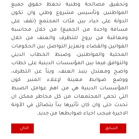
وتحقيق مصالحة وطنية تحفظ حقوق جميع
المواطنين وتأسيس مشروع وطني وان تكون
الدولة على حياد بين فئات المجتمع (تقف على
مسافة واحدة من الجميع) من خلال محاسبة
ومعاقبة من يروج للتطرف والعنف من خلال
القوانين والقضاء وتعزيز التواصل بين الحكومات
المحلية والمواطنين. وضبط الخطاب الديني
والتوافق فيما بين المؤسسات الدينية على خطاب
واضح ومعتدل ينبذ العنف، وينأ عن التطرف،
ووضع ضوابط معينة لإعلاء المنبر كون
المؤسسات الدينية هي من اهم عوامل الضبط
التي تحمي المجتمعات من كل مخاطر ممكن ان
تحدث حتى وان كان تأثيرها بدأ يتضائل في الآونة
الاخيرة فيجب احياء ضوابطها من جديد.
المقال السابق: نحو اعادة بناء الحركة الوطنية في الداخل
المقال التالي: عصر
السابق
التالي