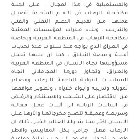
والمسـتقبلية في هـذا المجـال . عــلى لجنــة
مكافحــة الارهــاب في الامــم المتحــدة تفعيــل
عملهــا مــن تقديــم الدعــم التقنــي والفنــي
والتدريــب ، وبنــاء قــدرات المؤسسـات المعنيـة
بمكافحـة الارهـاب في المنطقـة العربيـة وبخاصـة
في العـراق الـذي يواجـه منـذ سـنوات عـدة تحديـات
أمنيـة واسـعة النطـاق ، كمـا ان عليهـا تحمـل
مسـؤوليتها تجـاه الانسـان في المنطقـة العربيـة
والعـراق، وتجـاوز دورهـا المجاملاتي اتجـاه
السياسـات الدوليـة الداعمـة للارهـاب ومصـادر
تمويلـه وتدريبـه وايـواء خلاياه ، وتطويـر مواقفهـا
مـن الاقتصـار عـلى الشــجب والاســتنكار والرفــض
في البيانــات الرنانــة الى آليــات عمــل فعالــة
وسريعــة وعميقــة تتضــح مخرجاتهــا واثارهــا عــلى
الانسـان اكثـر ممـا يتداولـه العـالم الخيـر ، ذلـك ان
الارهـاب فعـل اجرامـي بـكل المقاييـس والاطـر