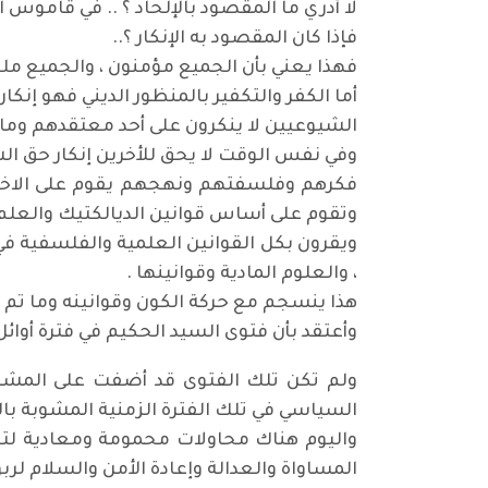
لا أدري ما المقصود بالإلحاد ؟ .. في قاموس ال
فإذا كان المقصود به الإنكار ؟..
فهذا يعني بأن الجميع مؤمنون ، والجميع ملحدون
أما الكفر والتكفير بالمنظور الديني فهو إنك
الشيوعيين لا ينكرون على أحد معتقدهم وما ي
وفي نفس الوقت لا يحق للأخرين إنكار حق ال
فكرهم وفلسفتهم ونهجهم يقوم على الاختيار
وتقوم على أساس قوانين الديالكتيك والعلم 
ويقرون بكل القوانين العلمية والفلسفية في
، والعلوم المادية وقوانينها .
هذا ينسجم مع حركة الكون وقوانينه وما تم
وأعتقد بأن فتوى السيد الحكيم في فترة أوائ
ولم تكن تلك الفتوى قد أضفت على المشه
السياسي في تلك الفترة الزمنية المشوبة با
واليوم هناك محاولات محمومة ومعادية لت
المساواة والعدالة وإعادة الأمن والسلام لرب