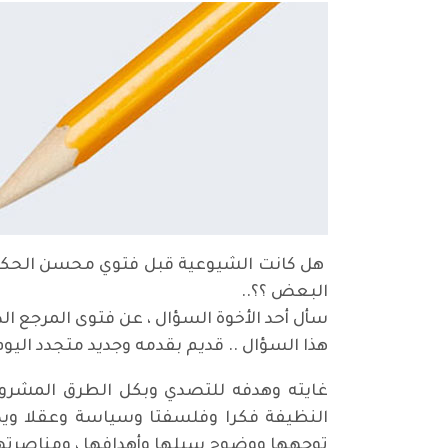
هل كانت الشيوعية قبل فتوي محسن الحكيم غير
البعض ؟؟..
سأل أحد الأخوة السؤال ، عن فتوى المرجع الدي
هذا السؤال .. قديم بقدمه وجديد متجدد الي
غايته وهدفه للتصدي وبكل الطرق المشروعة
النظيفة فكرا وفلسفتا وسياسة وعقلا ويدا
توجهها ووضوح سبلها وأهدافها ، ومناصرتها 