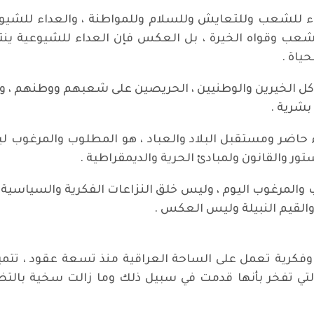
ء للشعب وللتعايش وللسلام وللمواطنة ، والعداء للشيو
شعب وقواه الخيرة ، بل العكس فإن العداء للشيوعية ي
ياة .
ل الخيرين والوطنيين ، الحريصين على شعبهم ووطنهم ، ولإعا
بشرية .
ء حاضر ومستقبل البلاد والعباد ، هو المطلوب والمرغوب
تور والقانون ولمبادئ الحرية والديمقراطية .
 والمرغوب اليوم ، وليس خلق النزاعات الفكرية والسياسية و
القيم النبيلة وليس العكس .
رية تعمل على الساحة العراقية منذ تسعة عقود ، تتميز ب
تي تفخر بأنها قدمت في سبيل ذلك وما زالت سخية بال