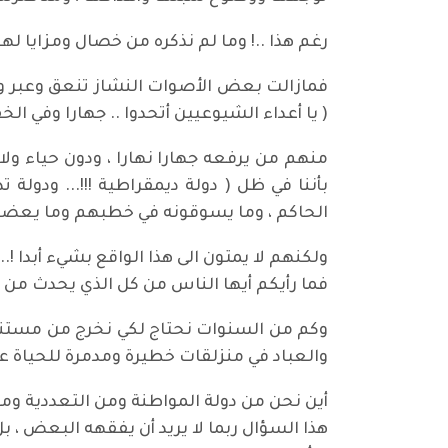
رغم هذا ..! وما لم نذكره من خصال ومزايا ل
فمازالت بعض الأصوات النشاز تنعق وعبر وس
( يا أعداء الشيوعيين أتحدوا .. جهارا وفي الخفاء
منهم من يرفعه جهارا نهارا ، ودون حياء ولا
بأننا في ظل ( دولة ديمقراطية !!!... ودولة
الحاكم ، وما يسوقونه في خطبهم وما يعضون
ولكنهم لا يمتون الى هذا الواقع بشيء أبدا !..
فما رأيكم أيها الناس من كل الذي يحدث من 
وكم من السنوات نحتاج لكي نخرج من مستنقع 
والعباد في منزلقات خطيرة ومدمرة للحياة عل
أين نحن من دولة المواطنة ومن التعددية ومن (
هذا السؤال ربما لا يريد أن يفقهه البعض ، ب