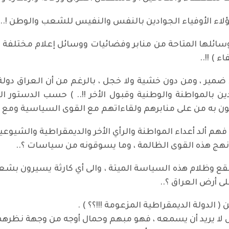
هؤلاء الأوفياء الجوادين بالنفس والنفيس للشعب والوطن !..
ائلها المتاحة من منابر وفضائيات ووسائل إعلام مختلفة
 ) !!..
 ضمير ، ومن دون خشية ولا خجل ، بالرغم من أن العراق دول
 تدين بالمواطنة والوطنية وقبول الأخر !!.. ) حسب الدستور 
 به من على منابرهم ولقاءاتهم مع القوى السياسية ومع ال
 فهم ألد أعداء المواطنة والرأي الأخر والديمقراطية والشيوعية 
نهج هذه القوى الظالمة ، وما يسوقونه من سياسات ؟..
وظلام هذه السياسة الميتة ، والى أي كارثة يسيرون بشعبنا 
ى أرض العراق ؟..
 الدولة الديمقراطية المزعومة !!!؟؟ ) .
ل لا يريد أن يسمعه ، فهو مبهم وحمال أوجه من وجهة نظرهم !