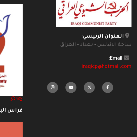
العنوان الرئيسي:
ساحة الاندلس - بغداد - العراق
Email:
iraqicp@hotmail.com
فراس ال