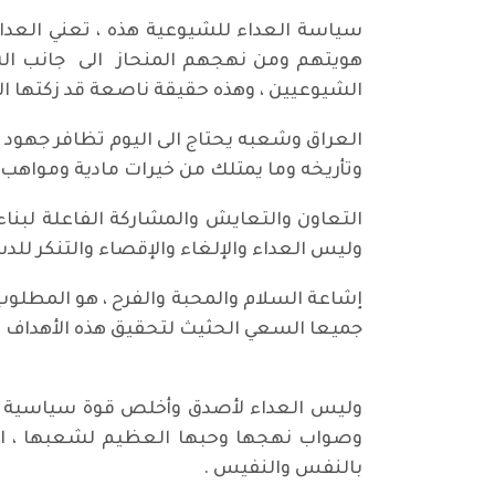
سياسة العداء للشيوعية هذه ، تعني العدا
هويتهم ومن نهجهم المنحاز الى جانب ال
الشيوعيين ، وهذه حقيقة ناصعة قد زكتها الح
العراق وشعبه يحتاج الى اليوم تظافر جهود ك
وتأريخه وما يمتلك من خيرات مادية ومواهب 
التعاون والتعايش والمشاركة الفاعلة لبنا
وليس العداء والإلغاء والإقصاء والتنكر للدس
إشاعة السلام والمحبة والفرح ، هو المطلوب
جميعا السعي الحثيث لتحقيق هذه الأهداف و
وليس العداء لأصدق وأخلص قوة سياسية وفك
وصواب نهجها وحبها العظيم لشعبها ، ال
بالنفس والنفيس .