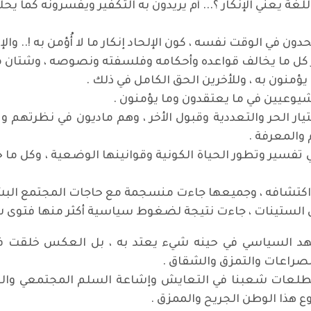
لغة يعني الإنكار ؟... أم يريدون به التكفير ويفسرونه كما يحلو
 في الوقت نفسه ، كون الإلحاد إنكار ما لا أُؤمن به !.. والإ
ار كل ما يخالف قواعده وأحكامه وفلسفته ونصوصه ، وشتان ما ب
ؤمنون به ، وللأخرين الحق الكامل في ذلك .
شيوعيين في ما يعتقدون وما يؤمنون .
 الحر والتعددية وقبول الأخر ، وهم ماديون في نظرتهم و
والمعرفة .
 تفسير وتطور الحياة الكونية وقوانينها الوضعية ، وكل م
 اكتشافه ، وجميعها جاءت منسجمة مع حاجات المجتمع البش
ل الستينات ، جاءت نتيجة لضغوط سياسية أكثر منها فتوى شر
د السياسي في حينه شيء يعتد به ، بل العكس خلقت فج
لصراعات والتمزق والشقاق .
طلعات شعبنا في التعايش وإشاعة السلم المجتمعي والعمل
وع هذا الوطن الجريح والممزق .