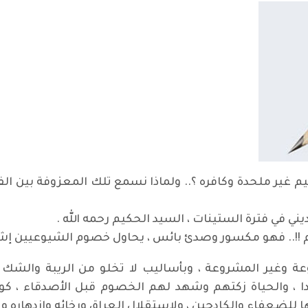
 ملحدة وكافره ؟.. ولماذا نسمع تلك المعزوفة بين الفترة 
ني في فترة الستينات ، السيد الحكيم رحمه الله .
وم !!.. فهو مكسور وصدئ بائس ، يحاول خصوم الشيوعيين إشها
 وغير المشروعة ، وبأساليب لا تخلو من الريبة والشك و
 ، والحياة زكتهم وشهد لهم الخصوم قبل الأصدقاء ، كونه
للضعفاء والكادحين ، ولاستقلال العراق ورخائه وازدهاره 