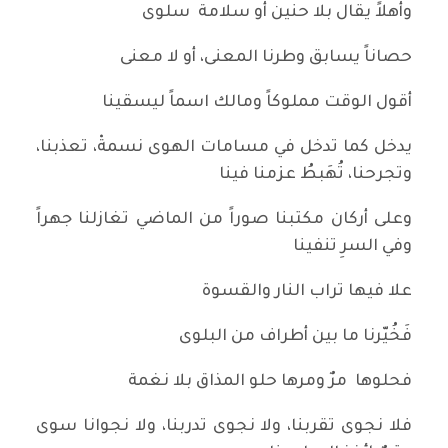
وأهلاً يقال بلا حنين أو سلامة سلوى
حصاناً يسابق وطرنا المعنى، أو لا معنى
أقول الوقت مملوكاً ومالك اسماً ليسقينا
يدخل كما تدخل في مسامات الهوى نسمةْ، تعذبنا،
وتجرحنا، تُهَبطُ عزمنا فينا
وعلى أركان مكتبنا صوراً من الماضي تغازلنا جهراً
وفي السرِ تنفينا
علا فيها تراب النار والقسوة
فَخُيّرنا ما بين أطراف من البلوى
فحلوها مرٌ ومرها حلو المذاق بلا نغمة
فلا نجوى تقربنا، ولا نجوى تدربنا، ولا نجوانا سوى