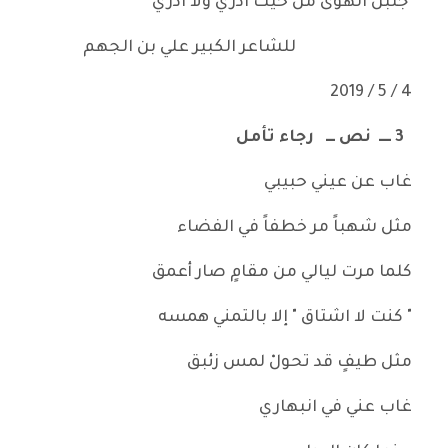
جلبن الهوى من حيث ادري ولا ادري
للشاعر الكبير علي بن الجهم
4 / 5 / 2019
3 ــــ نص ـــ رجاء تأمل
غاب عن عيني حبيبي
مثل شهباً مر خطفاً في الفضاء
كلما مرت ليالي من مقامٍ صار أعمق
" كنت لا اشتاق " إلا بالتمني همسه
مثل طيفٍ قد تحولْ لمس زئبق
غاب عني في انبهاري