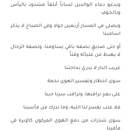
ويدعو دعاء الوالدين لساناً أبلقاً مشدود باليأس
وبالخوفِ
ويصلي في المسار أربعين حولا وفي الصباح لا يذكر
اسامينا
أو حتى صديقٍ نصفه باقي يساومنا، ونصفه الرَحال
لا يهبط من عليائه وقتاً
غريب الدار لا يدري بحاجتنا
سوى انتظار وتفسير الهوى نجمة
على بعدٍ نراقبها، وتراقب سرنا حينا
فلا عتب يفسر لنا التيه، وما ندرك من مآسينا
سوى شذرات من دمع الهوى المركون كالإبرة في
مآقينا