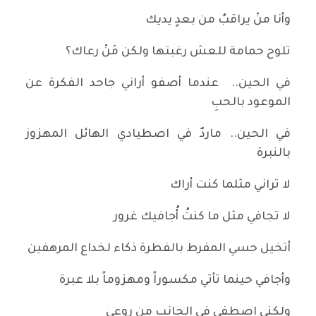
وأنا منْ يراقبُ من بعدٍ يديك
تلوح حمامة للعش رغبتها ولكن مَنْ رعاك؟
في الحين.. عندما أصفو أراني جاحد الفكرة عن
الموعود بالحبِ
في الحين.. ماردٌ في اصطيادي الهائل المهزوز
بالنبرة
لا تراني مثلما كنت أراك
لا تجافي مثل ما كنتُ أُجافيك غرور
أتخيل حسي المفرط بالفطرة ذكاء لخداع المرهفين
وأجافي حينما تأتي مكسوراً ومهزوماً بلا عبرة
ولكني اصطفي في الجانب من روعي