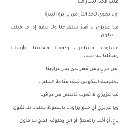
عتبٌ لأخذ السار منا،
ولا نجوى لأخذ الثأر من برابرة البذرةْ
فيا عزيزي لا أهلاً ستفرحنا ولا تنفعْ إذا ما قيلت
للسلوى
فساومنا مشاعرنا، ودققنا معانينا، وأرسلنا
رسائلنا لما فينا،
من حزنٍ ومن قهرِ ندى بحر مراوينا
بهلوسة النكوص خلف متاهة الحلم..
فيا عزيزي لا تهرب كاللص من دوائرنا
ويا عزيزي أي حلمٍ يراودنا بالسوط يجلدنا بلا تقوى
بأخٍ، أو أخت راضعةٍ، أو ابنٍ يطوف الحج بلا مأوى