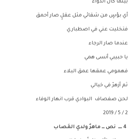
بينما كان الدواء
أي بؤسٍ من شقائي مثل عقلٍ صار أحمق
فتخليت عني في اصطباري
عندما صار الرجاء
يا حبيبي أنسى همي
فهمومي عمقها عمق البلاء
ثم أزهرْ في خيالي
لحن صفصاف البوادي قرب انهار الوفاء
2 / 5 / 2019
4
ــــ نص ـــ ماهرٌ ولدي المَصاب