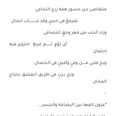
فتغاضى عـن حسودٍ همه زرع التجافي
فترفعْ في حنينٍ وقد عـــــــــاب ابتذال
وزاد الحب من قهر وحقٍ للتصافي
أي لؤمٍ ثــــــم غيظٍ احتوى فيهِ
احتمال
ويح قلبي مــــن وفيٍ وأمينٍ في الخصال
ويح دربٍ في طريق العشق يحتاج
المحال
--
*عيون المها بين الرصافة والجسر ...