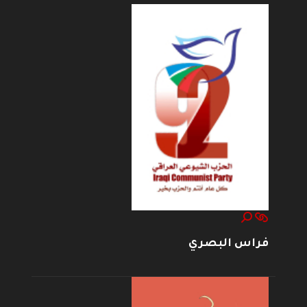
فراس البصري