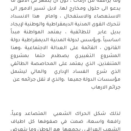
وما يرافقه من ازمات ، دون ان يظهر في الافق ما
يدعو الى حلول ومخارج لها، لابل تسير الامور الى
الاستعصاء والاستفحال ، وامام هذا الانسداد
تتحرك القوى المدنية الديمقراطية والوطنية لإيجاد
بديل عابر للطائفية ، يعتمد المواطنة مبداً
اساسياً ،ويؤسس لدولة المدنية الديمقراطية دولة
القانون ، القائمة على العدالة الاجتماعية ،وهذا
المشروع التغييري يصطدم حتما بمشروع
المتنفذين، الذي يعتمد على المحاصصة الطائفي
الذي شرع الفساد الإداري والمالي ليشمل
مؤسسات الدولة جميعا ،والذي لا تقل جرائمه عن
جرائم الارهاب
لذلك شكل الحراك الشعبي المتصاعد وعياً،
رافعة واسعة، ضمت في صفوفها كل اطياف
الشعب العراقي ، يجمعها هم الوطن وما يتعرض