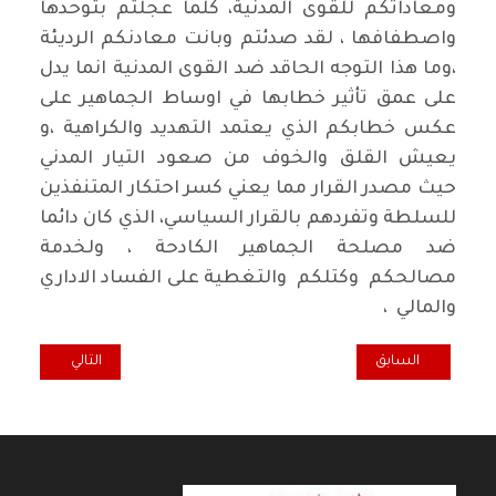
ومعاداتكم للقوى المدنية، كلما عجلتم بتوحدها
واصطفافها ، لقد صدئتم وبانت معادنكم الرديئة
،وما هذا التوجه الحاقد ضد القوى المدنية انما يدل
على عمق تأثير خطابها في اوساط الجماهير على
عكس خطابكم الذي يعتمد التهديد والكراهية ،و
يعيش القلق والخوف من صعود التيار المدني
حيث مصدر القرار مما يعني كسر احتكار المتنفذين
للسلطة وتفردهم بالقرار السياسي، الذي كان دائما
ضد مصلحة الجماهير الكادحة ، ولخدمة
مصالحكم وكتلكم والتغطية على الفساد الاداري
والمالي ،
المقال السابق: فتاوى التحريض
المقال التالي: س
السابق
التالي